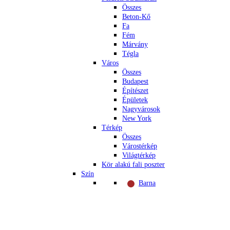
Összes
Beton-Kő
Fa
Fém
Márvány
Tégla
Város
Összes
Budapest
Építészet
Épületek
Nagyvárosok
New York
Térkép
Összes
Várostérkép
Világtérkép
Kör alakú fali poszter
Szín
Barna