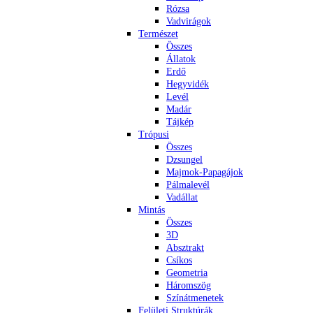
Rózsa
Vadvirágok
Természet
Összes
Állatok
Erdő
Hegyvidék
Levél
Madár
Tájkép
Trópusi
Összes
Dzsungel
Majmok-Papagájok
Pálmalevél
Vadállat
Mintás
Összes
3D
Absztrakt
Csíkos
Geometria
Háromszög
Színátmenetek
Felületi Struktúrák