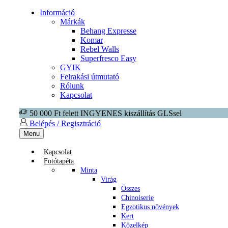
Információ
Márkák
Behang Expresse
Komar
Rebel Walls
Superfresco Easy
GYIK
Felrakási útmutató
Rólunk
Kapcsolat
50 000 Ft felett INGYENES kiszállítás GLSsel
Belépés / Regisztráció
Menu
Kapcsolat
Fotótapéta
Minta
Virág
Összes
Chinoiserie
Egzotikus növények
Kert
Közelkép