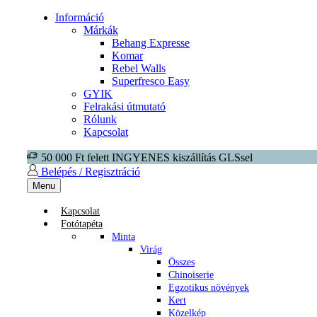
Információ
Márkák
Behang Expresse
Komar
Rebel Walls
Superfresco Easy
GYIK
Felrakási útmutató
Rólunk
Kapcsolat
50 000 Ft felett INGYENES kiszállítás GLSsel
Belépés / Regisztráció
Menu
Kapcsolat
Fotótapéta
Minta
Virág
Összes
Chinoiserie
Egzotikus növények
Kert
Közelkép