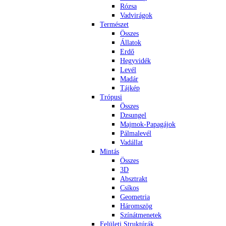
Rózsa
Vadvirágok
Természet
Összes
Állatok
Erdő
Hegyvidék
Levél
Madár
Tájkép
Trópusi
Összes
Dzsungel
Majmok-Papagájok
Pálmalevél
Vadállat
Mintás
Összes
3D
Absztrakt
Csíkos
Geometria
Háromszög
Színátmenetek
Felületi Struktúrák