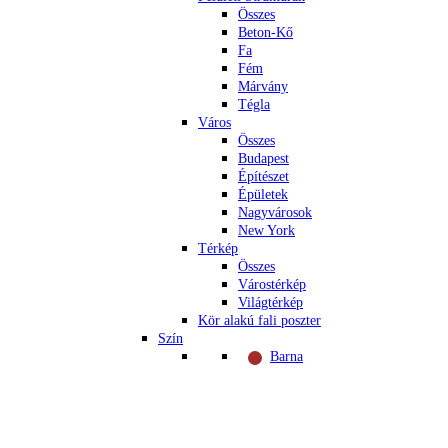
Összes
Beton-Kő
Fa
Fém
Márvány
Tégla
Város
Összes
Budapest
Építészet
Épületek
Nagyvárosok
New York
Térkép
Összes
Várostérkép
Világtérkép
Kör alakú fali poszter
Szín
Barna