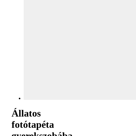
Állatos
fotótapéta
gyerekszobába