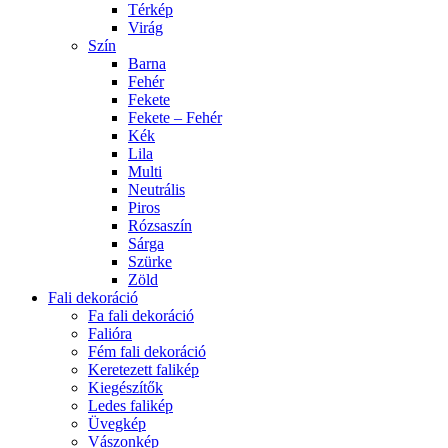
Térkép
Virág
Szín
Barna
Fehér
Fekete
Fekete – Fehér
Kék
Lila
Multi
Neutrális
Piros
Rózsaszín
Sárga
Szürke
Zöld
Fali dekoráció
Fa fali dekoráció
Falióra
Fém fali dekoráció
Keretezett falikép
Kiegészítők
Ledes falikép
Üvegkép
Vászonkép