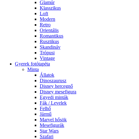
Glamúr
Klasszikus
Loft
Modern
Retro
Orientális
Romantikus
Rusztikus
Skandináv
Trópusi
Vintage
Gyerek fotótapéta
Minta
Állatok
Dinoszaurusz
Disney hercegnő
Disney mesefigura
Egyedi minták
Fák / Levelek
Felhő
Jármű
Marvel hősök
Mesefigurák
Star Wars
Szafari