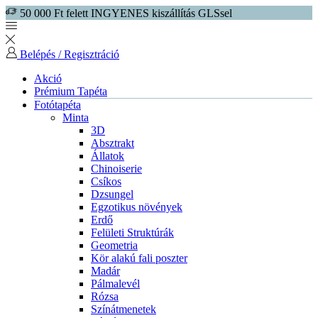
50 000 Ft felett INGYENES kiszállítás GLSsel
Belépés / Regisztráció
Akció
Prémium Tapéta
Fotótapéta
Minta
3D
Absztrakt
Állatok
Chinoiserie
Csíkos
Dzsungel
Egzotikus növények
Erdő
Felületi Struktúrák
Geometria
Kör alakú fali poszter
Madár
Pálmalevél
Rózsa
Színátmenetek