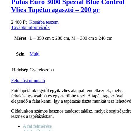
Pufas Euro 3000 Spezial Blue Control
Vlies Tapétaragasztó – 200 gr
2 400
Ft
Kosárba teszem
További információk
Méret
L – 350 cm x 280 cm, M – 300 cm x 240 cm
Szín
Multi
Helyiség
Gyerekszoba
Felrakási útmutató
Fotótapétáink egytől egyik vlies alappal rendelkeznek, mely a
felrakást gyorsabbá és egyszerűbbé teszi. A tapétaragasztóval
elegendő a falat kenni, így a tapétázás tiszta munkát tesz lehetővé
Oldalunkon számos hasznos tanácsot találsz, melyek segítségedr
lesznek a tapétázásban.
A fal felmérése