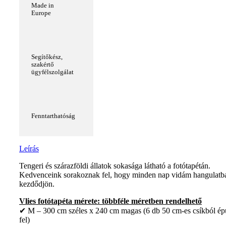
Made in
Europe
Segítőkész,
szakértő
ügyfélszolgálat
Fenntarthatóság
Leírás
Tengeri és szárazföldi állatok sokasága látható a fotótapétán.
Kedvenceink sorakoznak fel, hogy minden nap vidám hangulatb
kezdődjön.
Vlies fotótapéta mérete: többféle méretben rendelhető
✔ M – 300 cm széles x 240 cm magas (6 db 50 cm-es csíkból ép
fel)