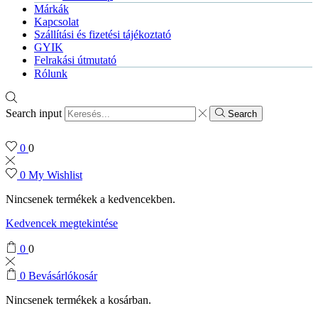
Márkák
Kapcsolat
Szállítási és fizetési tájékoztató
GYIK
Felrakási útmutató
Rólunk
Search input
Search
0
0
0
My Wishlist
Nincsenek termékek a kedvencekben.
Kedvencek megtekintése
0
0
0
Bevásárlókosár
Nincsenek termékek a kosárban.