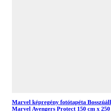
Marvel képregény fotótapéta Bosszúál
Marvel Avengers Protect 150 cm x 250