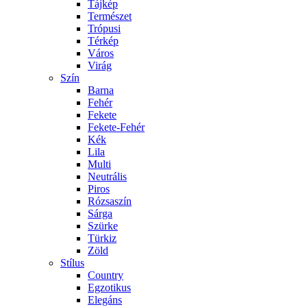
Tájkép
Természet
Trópusi
Térkép
Város
Virág
Szín
Barna
Fehér
Fekete
Fekete-Fehér
Kék
Lila
Multi
Neutrális
Piros
Rózsaszín
Sárga
Szürke
Türkiz
Zöld
Stílus
Country
Egzotikus
Elegáns