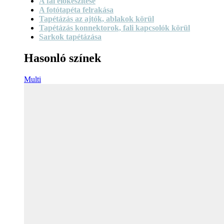
A fal előkészítése
A fotótapéta felrakása
Tapétázás az ajtók, ablakok körül
Tapétázás konnektorok, fali kapcsolók körül
Sarkok tapétázása
Hasonló színek
Multi