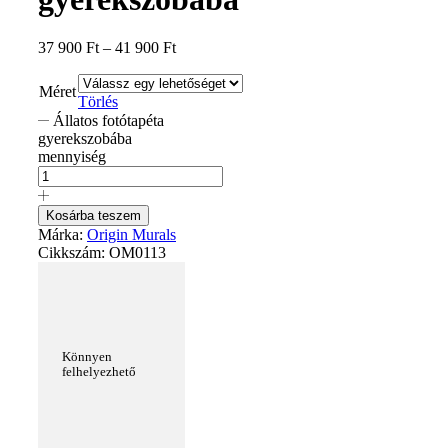
37 900
Ft
–
41 900
Ft
Méret
Törlés
Állatos fotótapéta
gyerekszobába
mennyiség
Kosárba teszem
Márka:
Origin Murals
Cikkszám:
OM0113
Könnyen
felhelyezhető