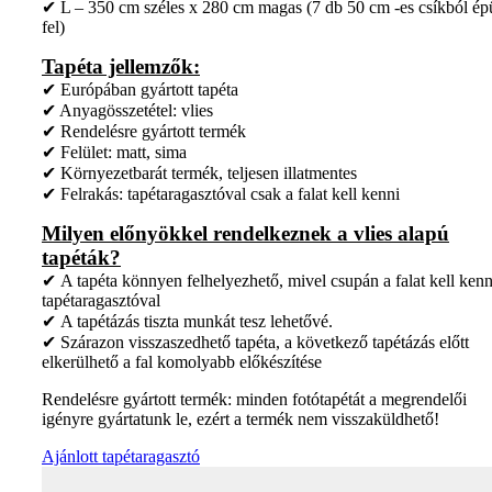
✔ L – 350 cm széles x 280 cm magas (7 db 50 cm -es csíkból ép
fel)
Tapéta jellemzők:
✔ Európában gyártott tapéta
✔ Anyagösszetétel: vlies
✔ Rendelésre gyártott termék
✔ Felület: matt, sima
✔ Környezetbarát termék, teljesen illatmentes
✔ Felrakás: tapétaragasztóval csak a falat kell kenni
Milyen előnyökkel rendelkeznek a vlies alapú
tapéták?
✔ A tapéta könnyen felhelyezhető, mivel csupán a falat kell kenn
tapétaragasztóval
✔ A tapétázás tiszta munkát tesz lehetővé.
✔ Szárazon visszaszedhető tapéta, a következő tapétázás előtt
elkerülhető a fal komolyabb előkészítése
Rendelésre gyártott termék: minden fotótapétát a megrendelői
igényre gyártatunk le, ezért a termék nem visszaküldhető!
Ajánlott tapétaragasztó