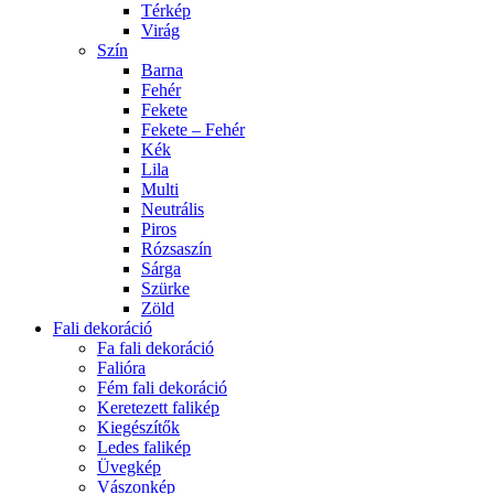
Térkép
Virág
Szín
Barna
Fehér
Fekete
Fekete – Fehér
Kék
Lila
Multi
Neutrális
Piros
Rózsaszín
Sárga
Szürke
Zöld
Fali dekoráció
Fa fali dekoráció
Falióra
Fém fali dekoráció
Keretezett falikép
Kiegészítők
Ledes falikép
Üvegkép
Vászonkép