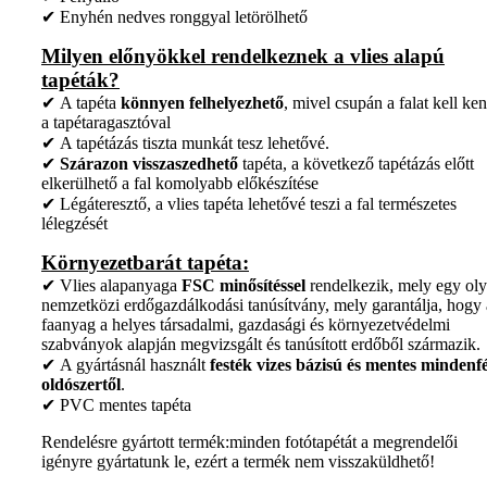
✔ Enyhén nedves ronggyal letörölhető
Milyen előnyökkel rendelkeznek a vlies alapú
tapéták?
✔ A tapéta
könnyen felhelyezhető
, mivel csupán a falat kell ken
a tapétaragasztóval
✔ A tapétázás tiszta munkát tesz lehetővé.
✔
Szárazon visszaszedhető
tapéta, a következő tapétázás előtt
elkerülhető a fal komolyabb előkészítése
✔ Légáteresztő, a vlies tapéta lehetővé teszi a fal természetes
lélegzését
Környezetbarát tapéta:
✔ Vlies alapanyaga
FSC minősítéssel
rendelkezik, mely egy ol
nemzetközi erdőgazdálkodási tanúsítvány, mely garantálja, hogy 
faanyag a helyes társadalmi, gazdasági és környezetvédelmi
szabványok alapján megvizsgált és tanúsított erdőből származik.
✔ A gyártásnál használt
festék vizes bázisú és mentes mindenfé
oldószertől
.
✔ PVC mentes tapéta
Rendelésre gyártott termék:minden fotótapétát a megrendelői
igényre gyártatunk le, ezért a termék nem visszaküldhető!