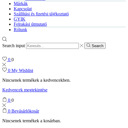
Márkák
Kapcsolat
Szállítási és fizetési tájékoztató
GYIK
Felrakási útmutató
Rólunk
Search input
Search
0
0
0
My Wishlist
Nincsenek termékek a kedvencekben.
Kedvencek megtekintése
0
0
0
Bevásárlókosár
Nincsenek termékek a kosárban.