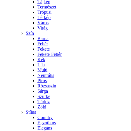
Tájkép
Természet
Trópusi
Térkép
Város
Virág
Szín
Barna
Fehér
Fekete
Fekete-Fehér
Kék
Lila
Multi
Neutrális
Piros
Rózsaszín
Sárga
Szürke
Türkiz
Zöld
Stílus
Country
Egzotikus
Elegáns