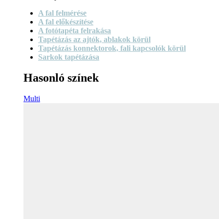
A fal felmérése
A fal előkészítése
A fotótapéta felrakása
Tapétázás az ajtók, ablakok körül
Tapétázás konnektorok, fali kapcsolók körül
Sarkok tapétázása
Hasonló színek
Multi