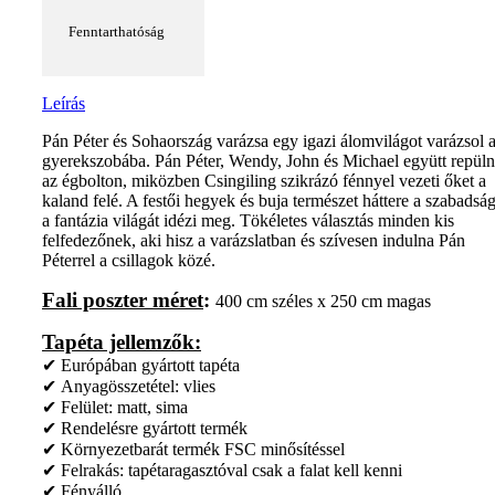
Fenntarthatóság
Leírás
Pán Péter és Sohaország varázsa egy igazi álomvilágot varázsol 
gyerekszobába. Pán Péter, Wendy, John és Michael együtt repül
az égbolton, miközben Csingiling szikrázó fénnyel vezeti őket a
kaland felé. A festői hegyek és buja természet háttere a szabadság
a fantázia világát idézi meg. Tökéletes választás minden kis
felfedezőnek, aki hisz a varázslatban és szívesen indulna Pán
Péterrel a csillagok közé.
Fali poszter méret
:
400 cm széles x 250 cm magas
Tapéta jellemzők:
✔ Európában gyártott tapéta
✔ Anyagösszetétel: vlies
✔ Felület: matt, sima
✔ Rendelésre gyártott termék
✔ Környezetbarát termék FSC minősítéssel
✔ Felrakás: tapétaragasztóval csak a falat kell kenni
✔ Fényálló