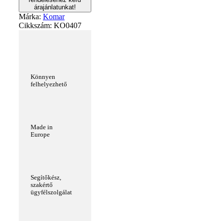
árajánlatunkat!
Márka:
Komar
Cikkszám:
KO0407
Könnyen
felhelyezhető
Made in
Europe
Segítőkész,
szakértő
ügyfélszolgálat