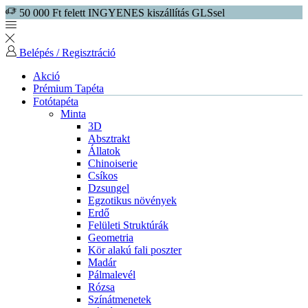
50 000 Ft felett INGYENES kiszállítás GLSsel
Belépés / Regisztráció
Akció
Prémium Tapéta
Fotótapéta
Minta
3D
Absztrakt
Állatok
Chinoiserie
Csíkos
Dzsungel
Egzotikus növények
Erdő
Felületi Struktúrák
Geometria
Kör alakú fali poszter
Madár
Pálmalevél
Rózsa
Színátmenetek