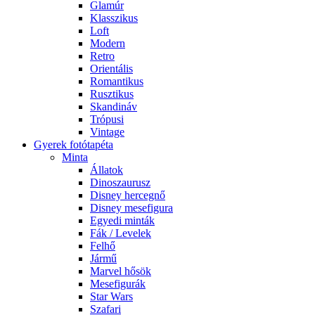
Glamúr
Klasszikus
Loft
Modern
Retro
Orientális
Romantikus
Rusztikus
Skandináv
Trópusi
Vintage
Gyerek fotótapéta
Minta
Állatok
Dinoszaurusz
Disney hercegnő
Disney mesefigura
Egyedi minták
Fák / Levelek
Felhő
Jármű
Marvel hősök
Mesefigurák
Star Wars
Szafari