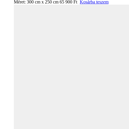
Méret:
300 cm x 250 cm
65 900
Ft
Kosárba teszem