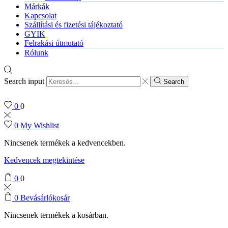
Márkák
Kapcsolat
Szállítási és fizetési tájékoztató
GYIK
Felrakási útmutató
Rólunk
Search input
Search
0
0
0
My Wishlist
Nincsenek termékek a kedvencekben.
Kedvencek megtekintése
0
0
0
Bevásárlókosár
Nincsenek termékek a kosárban.