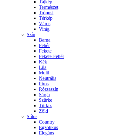
Tájkép
Természet
Trópusi
Térkép
Város
Virág
Szín
Barna
Fehér
Fekete
Fekete-Fehér
Kék
Lila
Multi
Neutrális
Piros
Rózsaszín
Sárga
Szürke
Türkiz
Zöld
Stílus
Country
Egzotikus
Elegáns