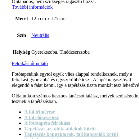
Öntapadós, nem szükséges ragasztó hozzá.
További információk
Méret
125 cm x 125 cm
Szín
Neutrális
Helyiség
Gyerekszoba, Tinédzserszoba
Felrakási útmutató
Fotótapétáink egytől egyik vlies alappal rendelkeznek, mely a
felrakást gyorsabbá és egyszerűbbé teszi. A tapétaragasztóval
elegendő a falat kenni, így a tapétázás tiszta munkát tesz lehetővé
Oldalunkon számos hasznos tanácsot találsz, melyek segítségedr
lesznek a tapétázásban.
A fal felmérése
A fal előkészítése
A fotótapéta felrakása
Tapétázás az ajtók, ablakok körül
Tapétázás konnektorok, fali kapcsolók körül