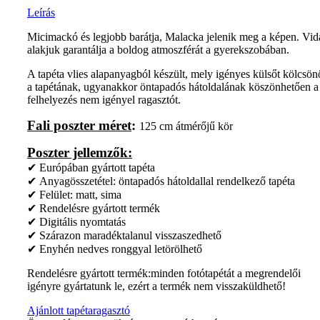
Leírás
Micimackó és legjobb barátja, Malacka jelenik meg a képen. Vi
alakjuk garantálja a boldog atmoszférát a gyerekszobában.
A tapéta vlies alapanyagból készült, mely igényes külsőt kölcsön
a tapétának, ugyanakkor öntapadós hátoldalának köszönhetően a
felhelyezés nem igényel ragasztót.
Fali poszter méret
:
125 cm átmérőjű kör
Poszter jellemzők:
✔ Európában gyártott tapéta
✔ Anyagösszetétel: öntapadós hátoldallal rendelkező tapéta
✔ Felület: matt, sima
✔ Rendelésre gyártott termék
✔ Digitális nyomtatás
✔ Szárazon maradéktalanul visszaszedhető
✔ Enyhén nedves ronggyal letörölhető
Rendelésre gyártott termék:minden fotótapétát a megrendelői
igényre gyártatunk le, ezért a termék nem visszaküldhető!
Ajánlott tapétaragasztó