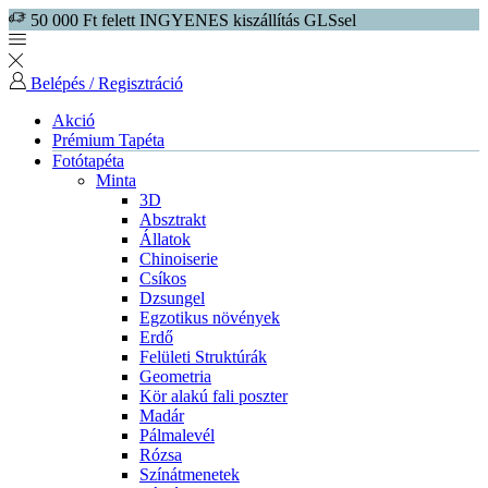
50 000 Ft felett INGYENES kiszállítás GLSsel
Belépés / Regisztráció
Akció
Prémium Tapéta
Fotótapéta
Minta
3D
Absztrakt
Állatok
Chinoiserie
Csíkos
Dzsungel
Egzotikus növények
Erdő
Felületi Struktúrák
Geometria
Kör alakú fali poszter
Madár
Pálmalevél
Rózsa
Színátmenetek