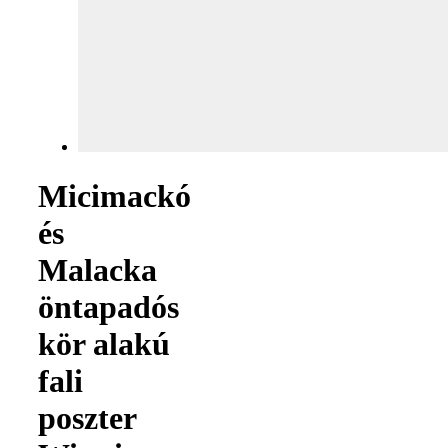
Micimackó
és
Malacka
öntapadós
kör alakú
fali
poszter