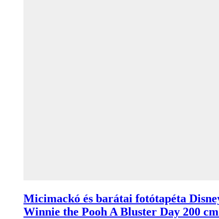
Micimackó és barátai fotótapéta Disne
Winnie the Pooh A Bluster Day 200 cm