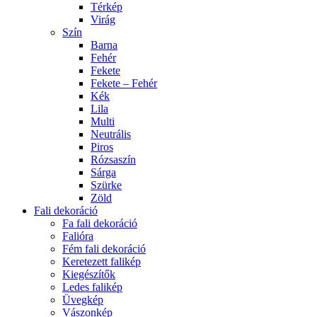
Térkép
Virág
Szín
Barna
Fehér
Fekete
Fekete – Fehér
Kék
Lila
Multi
Neutrális
Piros
Rózsaszín
Sárga
Szürke
Zöld
Fali dekoráció
Fa fali dekoráció
Falióra
Fém fali dekoráció
Keretezett falikép
Kiegészítők
Ledes falikép
Üvegkép
Vászonkép