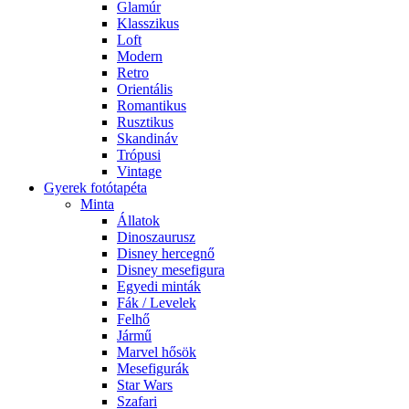
Glamúr
Klasszikus
Loft
Modern
Retro
Orientális
Romantikus
Rusztikus
Skandináv
Trópusi
Vintage
Gyerek fotótapéta
Minta
Állatok
Dinoszaurusz
Disney hercegnő
Disney mesefigura
Egyedi minták
Fák / Levelek
Felhő
Jármű
Marvel hősök
Mesefigurák
Star Wars
Szafari