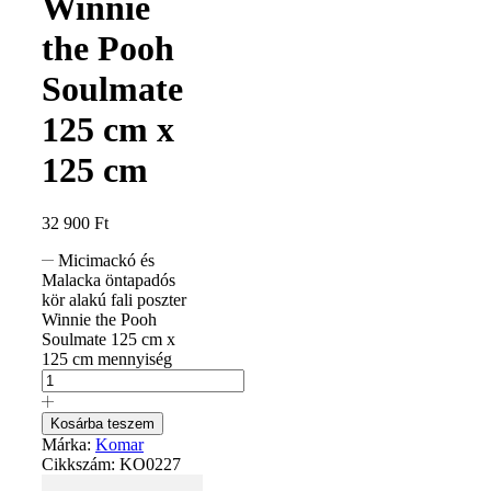
Winnie
the Pooh
Soulmate
125 cm x
125 cm
32 900
Ft
Micimackó és
Malacka öntapadós
kör alakú fali poszter
Winnie the Pooh
Soulmate 125 cm x
125 cm mennyiség
Kosárba teszem
Márka:
Komar
Cikkszám:
KO0227