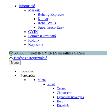
Információ
Márkák
Behang Expresse
Komar
Rebel Walls
Superfresco Easy
GYIK
Felrakási útmutató
Rólunk
Kapcsolat
50 000 Ft felett INGYENES kiszállítás GLSsel
Belépés / Regisztráció
Menu
Kapcsolat
Fotótapéta
Minta
Virág
Összes
Chinoiserie
Egzotikus növények
Kert
Közelkép