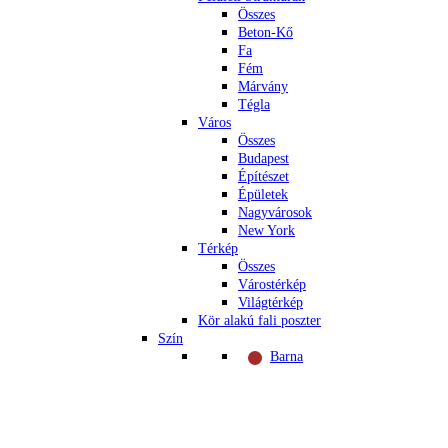
Összes
Beton-Kő
Fa
Fém
Márvány
Tégla
Város
Összes
Budapest
Építészet
Épületek
Nagyvárosok
New York
Térkép
Összes
Várostérkép
Világtérkép
Kör alakú fali poszter
Szín
Barna