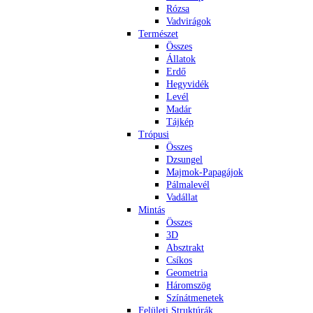
Rózsa
Vadvirágok
Természet
Összes
Állatok
Erdő
Hegyvidék
Levél
Madár
Tájkép
Trópusi
Összes
Dzsungel
Majmok-Papagájok
Pálmalevél
Vadállat
Mintás
Összes
3D
Absztrakt
Csíkos
Geometria
Háromszög
Színátmenetek
Felületi Struktúrák