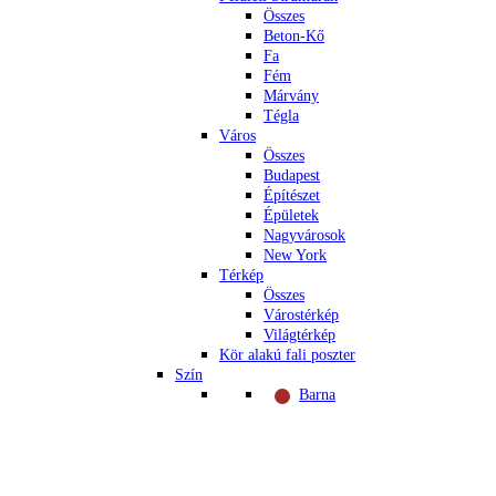
Összes
Beton-Kő
Fa
Fém
Márvány
Tégla
Város
Összes
Budapest
Építészet
Épületek
Nagyvárosok
New York
Térkép
Összes
Várostérkép
Világtérkép
Kör alakú fali poszter
Szín
Barna