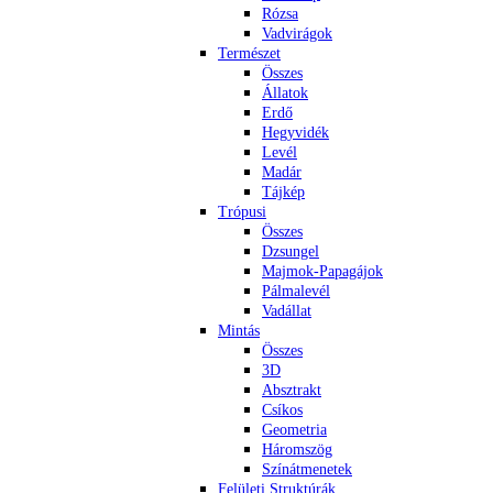
Rózsa
Vadvirágok
Természet
Összes
Állatok
Erdő
Hegyvidék
Levél
Madár
Tájkép
Trópusi
Összes
Dzsungel
Majmok-Papagájok
Pálmalevél
Vadállat
Mintás
Összes
3D
Absztrakt
Csíkos
Geometria
Háromszög
Színátmenetek
Felületi Struktúrák