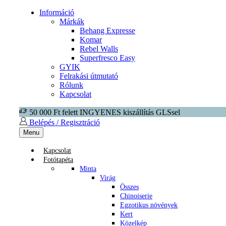
Információ
Márkák
Behang Expresse
Komar
Rebel Walls
Superfresco Easy
GYIK
Felrakási útmutató
Rólunk
Kapcsolat
50 000 Ft felett INGYENES kiszállítás GLSsel
Belépés / Regisztráció
Menu
Kapcsolat
Fotótapéta
Minta
Virág
Összes
Chinoiserie
Egzotikus növények
Kert
Közelkép