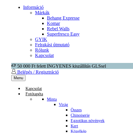
Információ
Márkák
Behang Expresse
Komar
Rebel Walls
Superfresco Easy
GYIK
Felrakási útmutató
Rólunk
Kapcsolat
50 000 Ft felett INGYENES kiszállítás GLSsel
Belépés / Regisztráció
Menu
Kapcsolat
Fotótapéta
Minta
Virág
Összes
Chinoiserie
Egzotikus növények
Kert
Közelkép