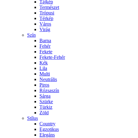
Tájkép
Természet
Trópusi
Térkép
Város
Virág
Szín
Barna
Fehér
Fekete
Fekete-Fehér
Kék
Lila
Multi
Neutrális
Piros
Rózsaszín
Sárga
Szürke
Türkiz
Zöld
Stílus
Country
Egzotikus
Elegáns