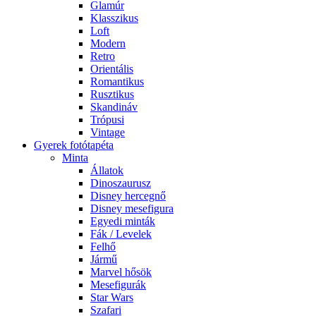
Glamúr
Klasszikus
Loft
Modern
Retro
Orientális
Romantikus
Rusztikus
Skandináv
Trópusi
Vintage
Gyerek fotótapéta
Minta
Állatok
Dinoszaurusz
Disney hercegnő
Disney mesefigura
Egyedi minták
Fák / Levelek
Felhő
Jármű
Marvel hősök
Mesefigurák
Star Wars
Szafari