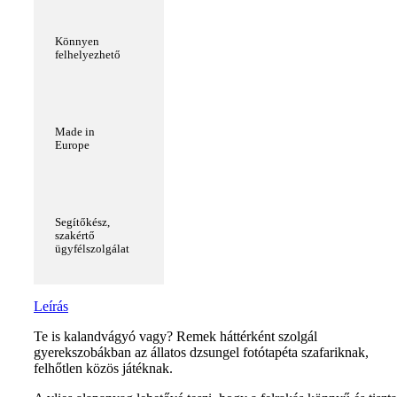
Könnyen
felhelyezhető
Made in
Europe
Segítőkész,
szakértő
ügyfélszolgálat
Leírás
Te is kalandvágyó vagy? Remek háttérként szolgál
gyerekszobákban az állatos dzsungel fotótapéta szafariknak,
felhőtlen közös játéknak.