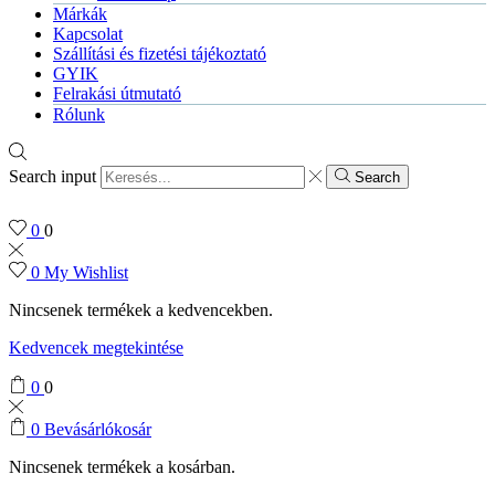
Márkák
Kapcsolat
Szállítási és fizetési tájékoztató
GYIK
Felrakási útmutató
Rólunk
Search input
Search
0
0
0
My Wishlist
Nincsenek termékek a kedvencekben.
Kedvencek megtekintése
0
0
0
Bevásárlókosár
Nincsenek termékek a kosárban.