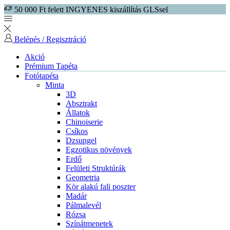
50 000 Ft felett INGYENES kiszállítás GLSsel
Belépés / Regisztráció
Akció
Prémium Tapéta
Fotótapéta
Minta
3D
Absztrakt
Állatok
Chinoiserie
Csíkos
Dzsungel
Egzotikus növények
Erdő
Felületi Struktúrák
Geometria
Kör alakú fali poszter
Madár
Pálmalevél
Rózsa
Színátmenetek