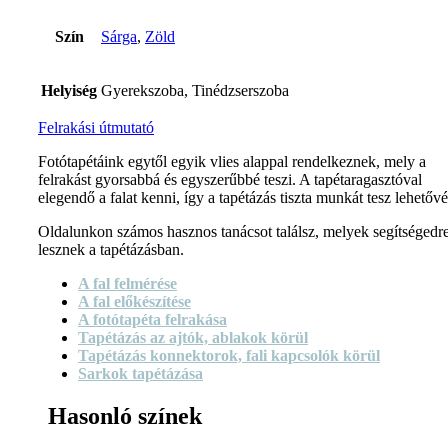
Szín
Sárga
,
Zöld
Helyiség
Gyerekszoba, Tinédzserszoba
Felrakási útmutató
Fotótapétáink egytől egyik vlies alappal rendelkeznek, mely a
felrakást gyorsabbá és egyszerűbbé teszi. A tapétaragasztóval
elegendő a falat kenni, így a tapétázás tiszta munkát tesz lehetővé
Oldalunkon számos hasznos tanácsot találsz, melyek segítségedr
lesznek a tapétázásban.
A fal felmérése
A fal előkészítése
A fotótapéta felrakása
Tapétázás az ajtók, ablakok körül
Tapétázás konnektorok, fali kapcsolók körül
Sarkok tapétázása
Hasonló színek