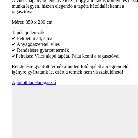
A vlies alapanyag lehetővé teszi, hogy a felrakás könnyű és tiszta
munka legyen, hiszen elegendő a tapéta hátoldalát kenni a
ragasztóval.
Méret: 350 x 280 cm
Tapéta jellemzők
✔ Felület: matt, sima
✔ Anyagösszetétel: vlies
✔ Rendelésre gyártott termék
✔Felrakás: Vlies alapú tapéta, Falat kenni a ragasztóval
Rendelésre gyártott termék:minden fotótapétát a megrendelői
igényre gyártatunk le, ezért a termék nem visszaküldhető!
Ajánlott tapétaragasztó