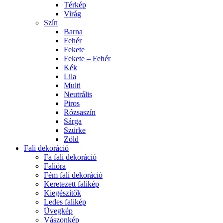
Térkép
Virág
Szín
Barna
Fehér
Fekete
Fekete – Fehér
Kék
Lila
Multi
Neutrális
Piros
Rózsaszín
Sárga
Szürke
Zöld
Fali dekoráció
Fa fali dekoráció
Falióra
Fém fali dekoráció
Keretezett falikép
Kiegészítők
Ledes falikép
Üvegkép
Vászonkép