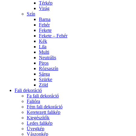
Térkép
Virág
Szín
Barna
Fehér
Fekete
Fekete – Fehér
Kék
Lila
Multi
Neutrális
Piros
Rózsaszín
Sárga
Szürke
Zöld
Fali dekoráció
Fa fali dekoráció
Falióra
Fém fali dekoráció
Keretezett falikép
Kiegészítők
Ledes falikép
Üvegkép
Vászonkép