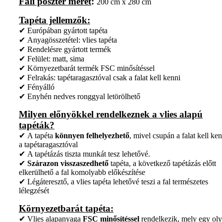
Fali poszter méret
:
200 cm x 280 cm
Tapéta jellemzők:
✔ Európában gyártott tapéta
✔ Anyagösszetétel: vlies tapéta
✔ Rendelésre gyártott termék
✔ Felület: matt, sima
✔ Környezetbarát termék FSC minősítéssel
✔ Felrakás: tapétaragasztóval csak a falat kell kenni
✔ Fényálló
✔ Enyhén nedves ronggyal letörölhető
Milyen előnyökkel rendelkeznek a vlies alapú
tapéták?
✔ A tapéta
könnyen felhelyezhető
, mivel csupán a falat kell ken
a tapétaragasztóval
✔ A tapétázás tiszta munkát tesz lehetővé.
✔
Szárazon visszaszedhető
tapéta, a következő tapétázás előtt
elkerülhető a fal komolyabb előkészítése
✔ Légáteresztő, a vlies tapéta lehetővé teszi a fal természetes
lélegzését
Környezetbarát tapéta:
✔ Vlies alapanyaga
FSC minősítéssel
rendelkezik, mely egy ol