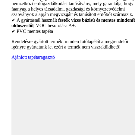
nemzetközi erdőgazdálkodási tanúsítvány, mely garantálja, hogy 
faanyag a helyes társadalmi, gazdasági és környezetvédelmi
szabványok alapján megvizsgált és tanúsított erdőből származik.
✔ A gyártásnál használt
festék vizes bázisú és mentes mindenfé
oldószertől
, VOC besorolása A+.
✔ PVC mentes tapéta
Rendelésre gyártott termék: minden fotótapétát a megrendelői
igényre gyártatunk le, ezért a termék nem visszaküldhető!
Ajánlott tapétaragasztó