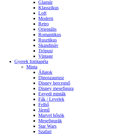
Glamúr
Klasszikus
Loft
Modern
Retro
Orientális
Romantikus
Rusztikus
Skandináv
Trópusi
Vintage
Gyerek fotótapéta
Minta
Állatok
Dinoszaurusz
Disney hercegnő
Disney mesefigura
Egyedi minták
Fák / Levelek
Felhő
Jármű
Marvel hősök
Mesefigurák
Star Wars
Szafari