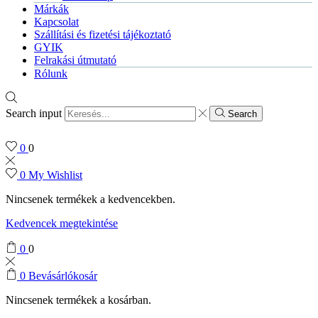
Márkák
Kapcsolat
Szállítási és fizetési tájékoztató
GYIK
Felrakási útmutató
Rólunk
Search input
Search
0
0
0
My Wishlist
Nincsenek termékek a kedvencekben.
Kedvencek megtekintése
0
0
0
Bevásárlókosár
Nincsenek termékek a kosárban.