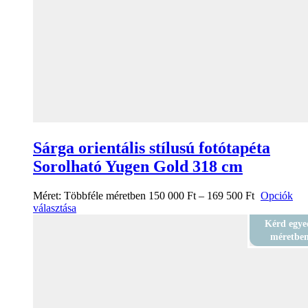
Sárga orientális stílusú fotótapéta
Sorolható Yugen Gold 318 cm
Méret:
Többféle méretben
150 000
Ft
–
169 500
Ft
Opciók
választása
Kérd egye
méretbe