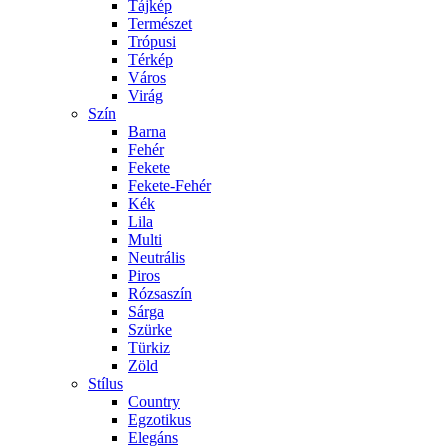
Tájkép
Természet
Trópusi
Térkép
Város
Virág
Szín
Barna
Fehér
Fekete
Fekete-Fehér
Kék
Lila
Multi
Neutrális
Piros
Rózsaszín
Sárga
Szürke
Türkiz
Zöld
Stílus
Country
Egzotikus
Elegáns