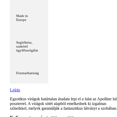
Made in
Europe
Segítőkész,
szakértő
ügyfélszolgálat
Fenntarthatóság
Leírás
Egzotikus virágok határtalan áradata lepi el a falat az Apolline fal
poszterrel. A virágok sötét alapból emelkednek ki izgalmas
színeikkel, melyek garantálják a fantasztikus látványt a szobában