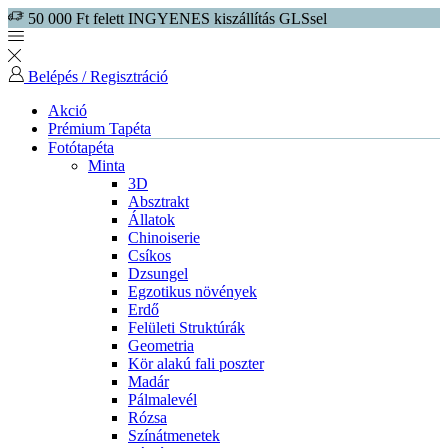
50 000 Ft felett INGYENES kiszállítás GLSsel
Belépés / Regisztráció
Akció
Prémium Tapéta
Fotótapéta
Minta
3D
Absztrakt
Állatok
Chinoiserie
Csíkos
Dzsungel
Egzotikus növények
Erdő
Felületi Struktúrák
Geometria
Kör alakú fali poszter
Madár
Pálmalevél
Rózsa
Színátmenetek