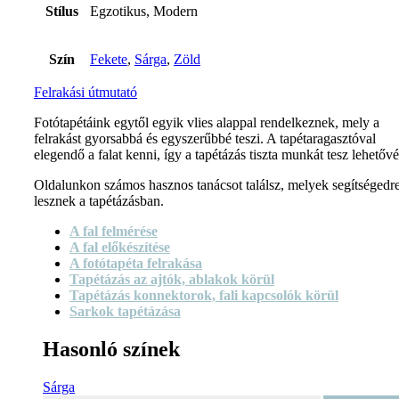
Stílus
Egzotikus, Modern
Szín
Fekete
,
Sárga
,
Zöld
Felrakási útmutató
Fotótapétáink egytől egyik vlies alappal rendelkeznek, mely a
felrakást gyorsabbá és egyszerűbbé teszi. A tapétaragasztóval
elegendő a falat kenni, így a tapétázás tiszta munkát tesz lehetővé
Oldalunkon számos hasznos tanácsot találsz, melyek segítségedr
lesznek a tapétázásban.
A fal felmérése
A fal előkészítése
A fotótapéta felrakása
Tapétázás az ajtók, ablakok körül
Tapétázás konnektorok, fali kapcsolók körül
Sarkok tapétázása
Hasonló színek
Sárga