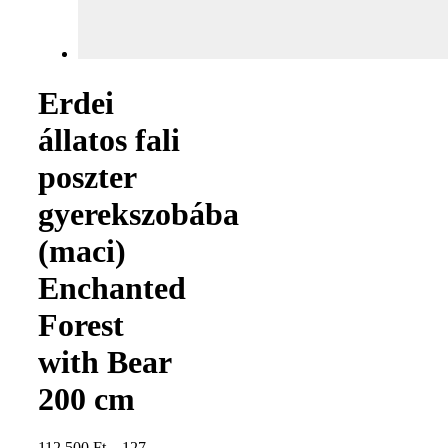
Erdei
állatos fali
poszter
gyerekszobába
(maci)
Enchanted
Forest
with Bear
200 cm
112 500
Ft
–
127