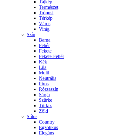
Tájkép
Természet
Trópusi
Térkép
Város
Virág
Szín
Barna
Fehér
Fekete
Fekete-Fehér
Kék
Lila
Multi
Neutrális
Piros
Rózsaszín
Sárga
Szürke
Türkiz
Zöld
Stílus
Country
Egzotikus
Elegáns