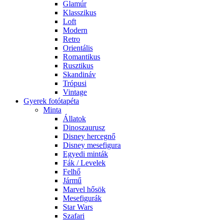
Glamúr
Klasszikus
Loft
Modern
Retro
Orientális
Romantikus
Rusztikus
Skandináv
Trópusi
Vintage
Gyerek fotótapéta
Minta
Állatok
Dinoszaurusz
Disney hercegnő
Disney mesefigura
Egyedi minták
Fák / Levelek
Felhő
Jármű
Marvel hősök
Mesefigurák
Star Wars
Szafari