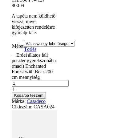
900
Ft
A tapéta nem küldhető
vissza, mivel
kifejezetten rendelésre
gyártatjuk le.
Méret
Törlés
Erdei állatos fali
poszter gyerekszobába
(maci) Enchanted
Forest with Bear 200
cm mennyiség
Kosárba teszem
Márka:
Casadeco
Cikkszám:
CASA024