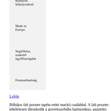
Könnyen
felhelyezhető
Made in
Europe
Segítőkész,
szakértő
ügyfélszolgálat
Fenntarthatóság
Leírás
Bűbájos fali poszter tapéta erdei mackó családdal. A fali poszter
tökéletesen illeszkedik a gyerekszobába harmonikus, paszteles