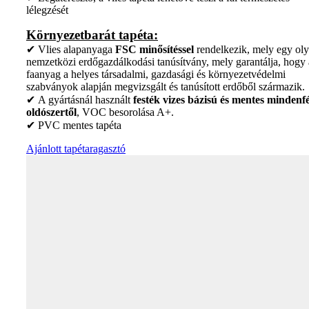
lélegzését
Környezetbarát tapéta:
✔ Vlies alapanyaga
FSC minősítéssel
rendelkezik, mely egy ol
nemzetközi erdőgazdálkodási tanúsítvány, mely garantálja, hogy 
faanyag a helyes társadalmi, gazdasági és környezetvédelmi
szabványok alapján megvizsgált és tanúsított erdőből származik.
✔ A gyártásnál használt
festék vizes bázisú és mentes mindenfé
oldószertől
, VOC besorolása A+.
✔ PVC mentes tapéta
Ajánlott tapétaragasztó