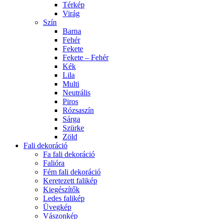
Térkép
Virág
Szín
Barna
Fehér
Fekete
Fekete – Fehér
Kék
Lila
Multi
Neutrális
Piros
Rózsaszín
Sárga
Szürke
Zöld
Fali dekoráció
Fa fali dekoráció
Falióra
Fém fali dekoráció
Keretezett falikép
Kiegészítők
Ledes falikép
Üvegkép
Vászonkép