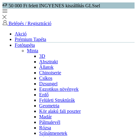
50 000 Ft felett INGYENES kiszállítás GLSsel
Belépés / Regisztráció
Akció
Prémium Tapéta
Fotótapéta
Minta
3D
Absztrakt
Állatok
Chinoiserie
Csíkos
Dzsungel
Egzotikus növények
Erdő
Felületi Struktúrák
Geometria
Kör alakú fali poszter
Madár
Pálmalevél
Rózsa
Színátmenetek