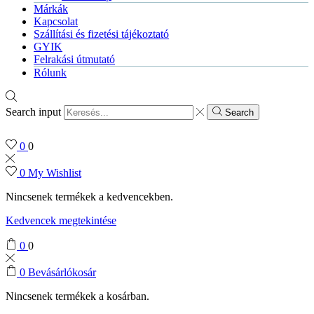
Márkák
Kapcsolat
Szállítási és fizetési tájékoztató
GYIK
Felrakási útmutató
Rólunk
Search input
Search
0
0
0
My Wishlist
Nincsenek termékek a kedvencekben.
Kedvencek megtekintése
0
0
0
Bevásárlókosár
Nincsenek termékek a kosárban.