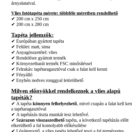
árnyalataival.
Vlies fotótapéta mérete: többféle méretben rendelhető
✔ 200 cm x 250 cm
✔ 200 cm x 280 cm
Tapéta jellemzők:
✔ Európában gyártott tapéta
✔ Felület: matt, sima
✔ Anyagösszetétel: vlies
✔ Rendelésre gyártott termék
✔ Környezetbarát termék FSC minősítéssel
✔ Felrakás: tapétaragasztóval csak a falat kell kenni
✔ Fényálló
✔ Enyhén nedves ronggyal letörölhető
Milyen előnyökkel rendelkeznek a vlies alapú
tapéták?
✔ A tapéta
könnyen felhelyezhető
, mivel csupán a falat kell ken
a tapétaragasztóval
✔ A tapétázás tiszta munkát tesz lehetővé.
✔
Szárazon visszaszedhető
tapéta, a következő tapétázás előtt
elkerülhető a fal komolyabb előkészítése
✔ Légáteresztő, a vlies tapéta lehetővé teszi a fal természetes