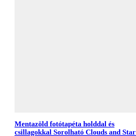
Mentazöld fotótapéta holddal és
csillagokkal Sorolható Clouds and Star