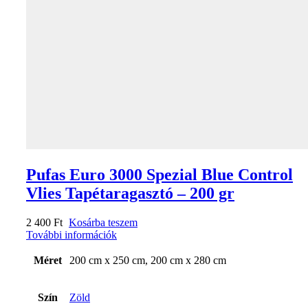
Pufas Euro 3000 Spezial Blue Control
Vlies Tapétaragasztó – 200 gr
2 400
Ft
Kosárba teszem
További információk
Méret
200 cm x 250 cm, 200 cm x 280 cm
Szín
Zöld