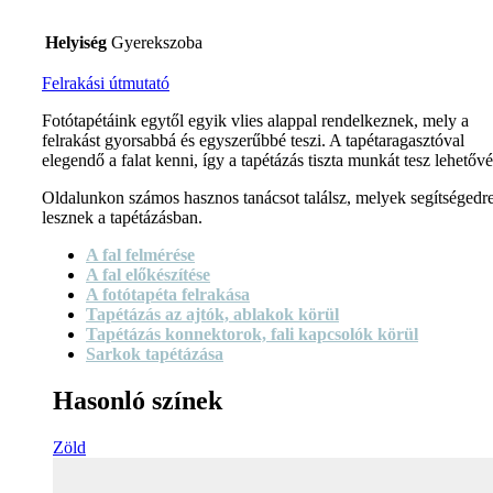
Helyiség
Gyerekszoba
Felrakási útmutató
Fotótapétáink egytől egyik vlies alappal rendelkeznek, mely a
felrakást gyorsabbá és egyszerűbbé teszi. A tapétaragasztóval
elegendő a falat kenni, így a tapétázás tiszta munkát tesz lehetővé
Oldalunkon számos hasznos tanácsot találsz, melyek segítségedr
lesznek a tapétázásban.
A fal felmérése
A fal előkészítése
A fotótapéta felrakása
Tapétázás az ajtók, ablakok körül
Tapétázás konnektorok, fali kapcsolók körül
Sarkok tapétázása
Hasonló színek
Zöld