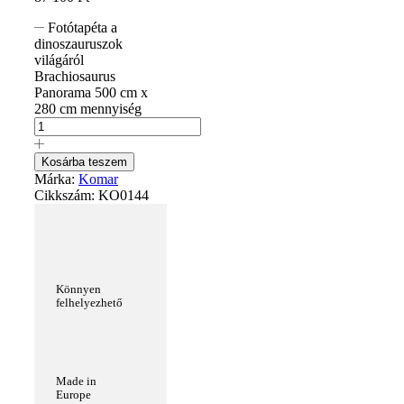
Fotótapéta a
dinoszauruszok
világáról
Brachiosaurus
Panorama 500 cm x
280 cm mennyiség
Kosárba teszem
Márka:
Komar
Cikkszám:
KO0144
Könnyen
felhelyezhető
Made in
Europe