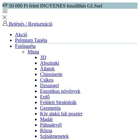
50 000 Ft felett INGYENES kiszállítás GLSsel
Belépés / Regisztráció
Akció
Prémium Tapéta
Fotótapéta
Minta
3D
Absztrakt
Állatok
Chinoiserie
Csíkos
Dzsungel
Egzotikus növények
Erdő
Felületi Struktúrák
Geometria
Kör alakú fali poszter
Madár
Pálmalevél
Rózsa
Színátmenetek