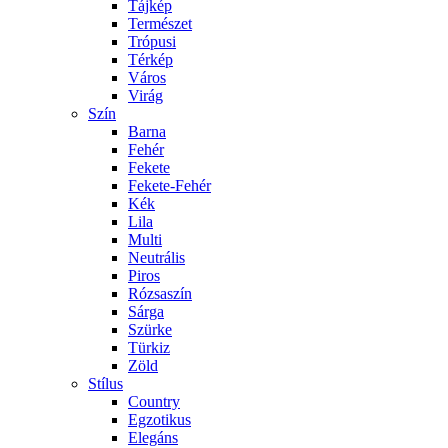
Tájkép
Természet
Trópusi
Térkép
Város
Virág
Szín
Barna
Fehér
Fekete
Fekete-Fehér
Kék
Lila
Multi
Neutrális
Piros
Rózsaszín
Sárga
Szürke
Türkiz
Zöld
Stílus
Country
Egzotikus
Elegáns