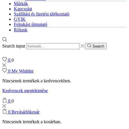
Márkák
Kapcsolat
Szállítási és fizetési tájékoztató
GYIK
Felrakási útmutató
Rólunk
Search input
Search
0
0
0
My Wishlist
Nincsenek termékek a kedvencekben.
Kedvencek megtekintése
0
0
0
Bevásárlókosár
Nincsenek termékek a kosárban.