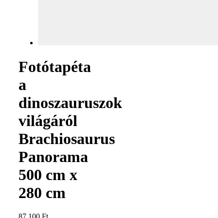
Fotótapéta
a
dinoszauruszok
világáról
Brachiosaurus
Panorama
500 cm x
280 cm
87 100
Ft