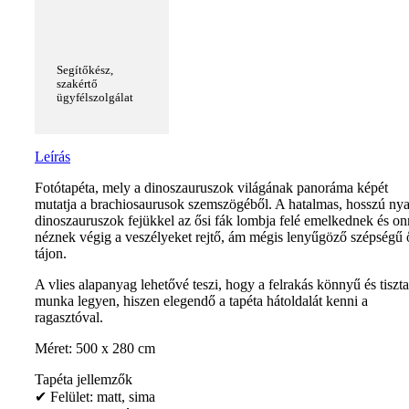
Segítőkész,
szakértő
ügyfélszolgálat
Leírás
Fotótapéta, mely a dinoszauruszok világának panoráma képét
mutatja a brachiosaurusok szemszögéből. A hatalmas, hosszú ny
dinoszauruszok fejükkel az ősi fák lombja felé emelkednek és o
néznek végig a veszélyeket rejtő, ám mégis lenyűgöző szépségű 
tájon.
A vlies alapanyag lehetővé teszi, hogy a felrakás könnyű és tiszta
munka legyen, hiszen elegendő a tapéta hátoldalát kenni a
ragasztóval.
Méret: 500 x 280 cm
Tapéta jellemzők
✔ Felület: matt, sima