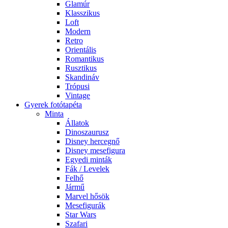
Glamúr
Klasszikus
Loft
Modern
Retro
Orientális
Romantikus
Rusztikus
Skandináv
Trópusi
Vintage
Gyerek fotótapéta
Minta
Állatok
Dinoszaurusz
Disney hercegnő
Disney mesefigura
Egyedi minták
Fák / Levelek
Felhő
Jármű
Marvel hősök
Mesefigurák
Star Wars
Szafari