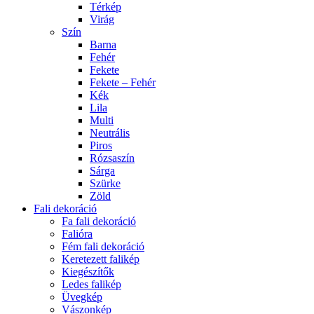
Térkép
Virág
Szín
Barna
Fehér
Fekete
Fekete – Fehér
Kék
Lila
Multi
Neutrális
Piros
Rózsaszín
Sárga
Szürke
Zöld
Fali dekoráció
Fa fali dekoráció
Falióra
Fém fali dekoráció
Keretezett falikép
Kiegészítők
Ledes falikép
Üvegkép
Vászonkép