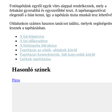
Fotótapétáink egytől egyik vlies alappal rendelkeznek, mely a
felrakást gyorsabbá és egyszerűbbé teszi. A tapétaragasztóval
elegendő a falat kenni, így a tapétázás tiszta munkát tesz lehetővé
Oldalunkon számos hasznos tanácsot találsz, melyek segítségedr
lesznek a tapétázásban.
A fal felmérése
A fal előkészítése
A fotótapéta felrakása
Tapétázás az ajtók, ablakok körül
Tapétázás konnektorok, fali kapcsolók körül
Sarkok tapétázása
Hasonló színek
Piros