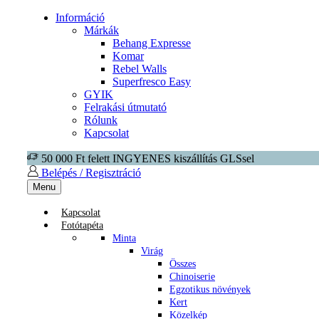
Információ
Márkák
Behang Expresse
Komar
Rebel Walls
Superfresco Easy
GYIK
Felrakási útmutató
Rólunk
Kapcsolat
50 000 Ft felett INGYENES kiszállítás GLSsel
Belépés / Regisztráció
Menu
Kapcsolat
Fotótapéta
Minta
Virág
Összes
Chinoiserie
Egzotikus növények
Kert
Közelkép