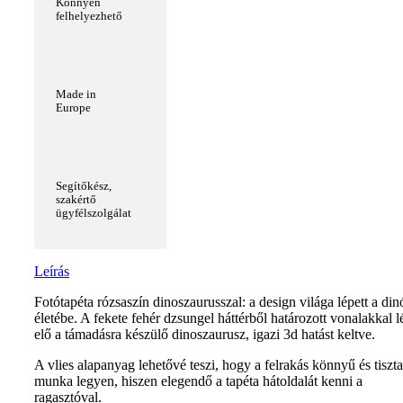
Könnyen
felhelyezhető
Made in
Europe
Segítőkész,
szakértő
ügyfélszolgálat
Leírás
Fotótapéta rózsaszín dinoszaurusszal: a design világa lépett a din
életébe. A fekete fehér dzsungel háttérből határozott vonalakkal l
elő a támadásra készülő dinoszaurusz, igazi 3d hatást keltve.
A vlies alapanyag lehetővé teszi, hogy a felrakás könnyű és tiszta
munka legyen, hiszen elegendő a tapéta hátoldalát kenni a
ragasztóval.