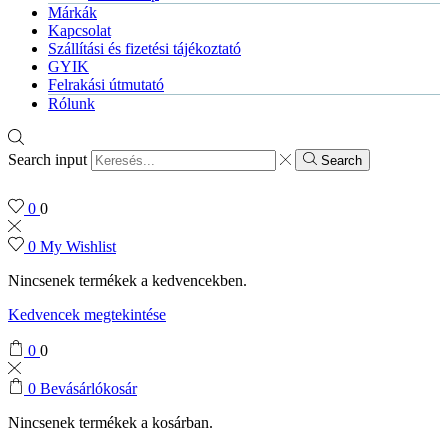
Márkák
Kapcsolat
Szállítási és fizetési tájékoztató
GYIK
Felrakási útmutató
Rólunk
Search input
Search
0
0
0
My Wishlist
Nincsenek termékek a kedvencekben.
Kedvencek megtekintése
0
0
0
Bevásárlókosár
Nincsenek termékek a kosárban.