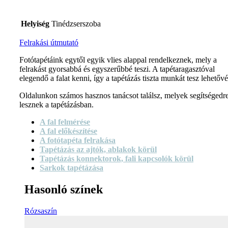
Helyiség
Tinédzserszoba
Felrakási útmutató
Fotótapétáink egytől egyik vlies alappal rendelkeznek, mely a
felrakást gyorsabbá és egyszerűbbé teszi. A tapétaragasztóval
elegendő a falat kenni, így a tapétázás tiszta munkát tesz lehetővé
Oldalunkon számos hasznos tanácsot találsz, melyek segítségedr
lesznek a tapétázásban.
A fal felmérése
A fal előkészítése
A fotótapéta felrakása
Tapétázás az ajtók, ablakok körül
Tapétázás konnektorok, fali kapcsolók körül
Sarkok tapétázása
Hasonló színek
Rózsaszín