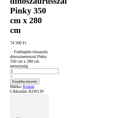
dinoszaurusszal
Pinky 350
cm x 280
cm
74 500
Ft
Fotótapéta rózsaszín
dinoszaurusszal Pinky
350 cm x 280 cm
mennyiség
Kosárba teszem
Márka:
Komar
Cikkszám:
KO0139