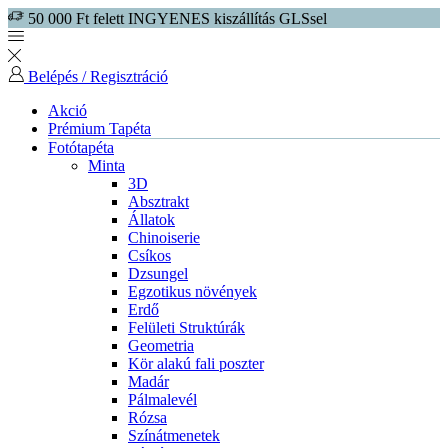
50 000 Ft felett INGYENES kiszállítás GLSsel
Belépés / Regisztráció
Akció
Prémium Tapéta
Fotótapéta
Minta
3D
Absztrakt
Állatok
Chinoiserie
Csíkos
Dzsungel
Egzotikus növények
Erdő
Felületi Struktúrák
Geometria
Kör alakú fali poszter
Madár
Pálmalevél
Rózsa
Színátmenetek