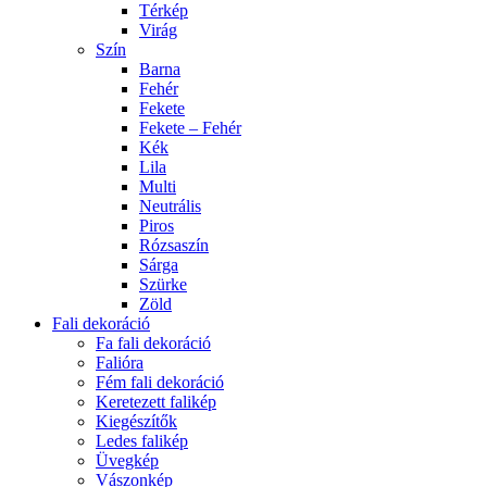
Térkép
Virág
Szín
Barna
Fehér
Fekete
Fekete – Fehér
Kék
Lila
Multi
Neutrális
Piros
Rózsaszín
Sárga
Szürke
Zöld
Fali dekoráció
Fa fali dekoráció
Falióra
Fém fali dekoráció
Keretezett falikép
Kiegészítők
Ledes falikép
Üvegkép
Vászonkép