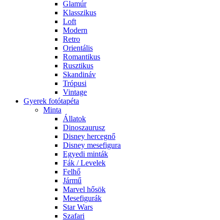
Glamúr
Klasszikus
Loft
Modern
Retro
Orientális
Romantikus
Rusztikus
Skandináv
Trópusi
Vintage
Gyerek fotótapéta
Minta
Állatok
Dinoszaurusz
Disney hercegnő
Disney mesefigura
Egyedi minták
Fák / Levelek
Felhő
Jármű
Marvel hősök
Mesefigurák
Star Wars
Szafari