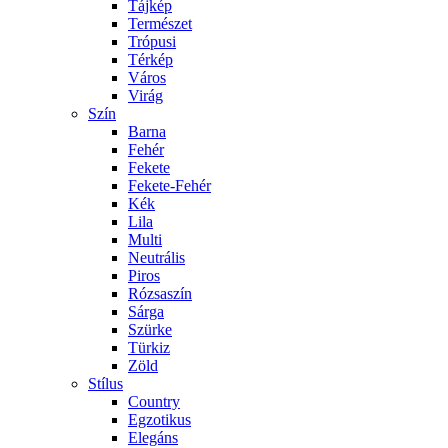
Tájkép
Természet
Trópusi
Térkép
Város
Virág
Szín
Barna
Fehér
Fekete
Fekete-Fehér
Kék
Lila
Multi
Neutrális
Piros
Rózsaszín
Sárga
Szürke
Türkiz
Zöld
Stílus
Country
Egzotikus
Elegáns