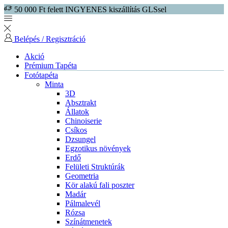
50 000 Ft felett INGYENES kiszállítás GLSsel
Belépés / Regisztráció
Akció
Prémium Tapéta
Fotótapéta
Minta
3D
Absztrakt
Állatok
Chinoiserie
Csíkos
Dzsungel
Egzotikus növények
Erdő
Felületi Struktúrák
Geometria
Kör alakú fali poszter
Madár
Pálmalevél
Rózsa
Színátmenetek