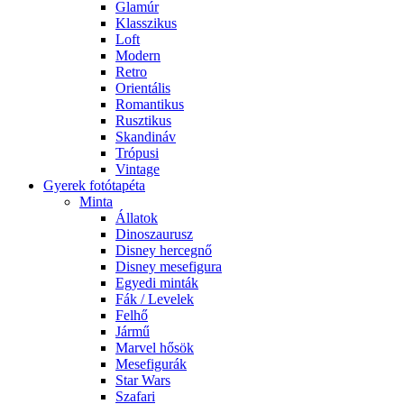
Glamúr
Klasszikus
Loft
Modern
Retro
Orientális
Romantikus
Rusztikus
Skandináv
Trópusi
Vintage
Gyerek fotótapéta
Minta
Állatok
Dinoszaurusz
Disney hercegnő
Disney mesefigura
Egyedi minták
Fák / Levelek
Felhő
Jármű
Marvel hősök
Mesefigurák
Star Wars
Szafari