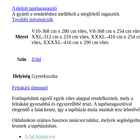
Ajánlott tapétaragasztó
A gyártó a rendeléshez mellékeli a megfelelő ragasztót.
További információk
V10-368 cm x 280 cm vlies, V8-368 cm x 254 cm vlie
Méret
XXL-312 cm x 219 cm vlies, XXXL–416 cm x 254 c
vlies, XXXXL–416 cm x 290 cm vlies
Szín
Zöld
Helyiség
Gyerekszoba
Felrakási útmutató
Fotótapétáink egytől egyik vlies alappal rendelkeznek, mely a
felrakást gyorsabbá és egyszerűbbé teszi. A tapétaragasztóval
elegendő a falat kenni, így a tapétázás tiszta munkát tesz lehetővé
Oldalunkon számos hasznos tanácsot találsz, melyek segítségedr
lesznek a tapétázásban.
A fal felmérése