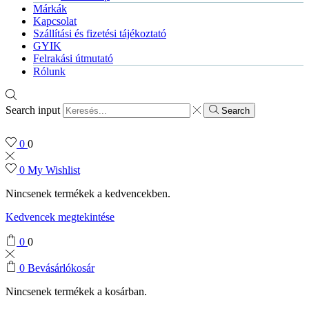
Márkák
Kapcsolat
Szállítási és fizetési tájékoztató
GYIK
Felrakási útmutató
Rólunk
Search input
Search
0
0
0
My Wishlist
Nincsenek termékek a kedvencekben.
Kedvencek megtekintése
0
0
0
Bevásárlókosár
Nincsenek termékek a kosárban.