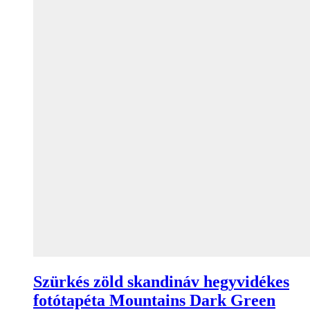
Szürkés zöld skandináv hegyvidékes
fotótapéta Mountains Dark Green