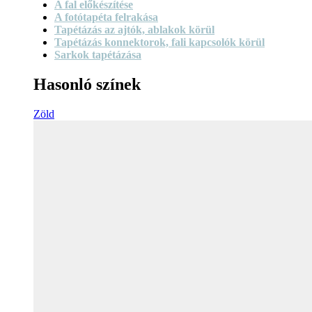
A fal előkészítése
A fotótapéta felrakása
Tapétázás az ajtók, ablakok körül
Tapétázás konnektorok, fali kapcsolók körül
Sarkok tapétázása
Hasonló színek
Zöld