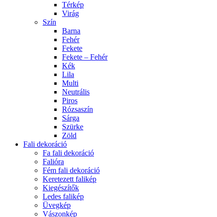
Térkép
Virág
Szín
Barna
Fehér
Fekete
Fekete – Fehér
Kék
Lila
Multi
Neutrális
Piros
Rózsaszín
Sárga
Szürke
Zöld
Fali dekoráció
Fa fali dekoráció
Falióra
Fém fali dekoráció
Keretezett falikép
Kiegészítők
Ledes falikép
Üvegkép
Vászonkép