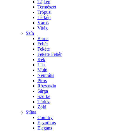
Tájkép
Természet
Trópusi
Térkép
Város
Virág
Szín
Barna
Fehér
Fekete
Fekete-Fehér
Kék
Lila
Multi
Neutrális
Piros
Rózsaszín
Sárga
Szürke
Türkiz
Zöld
Stílus
Country
Egzotikus
Elegáns