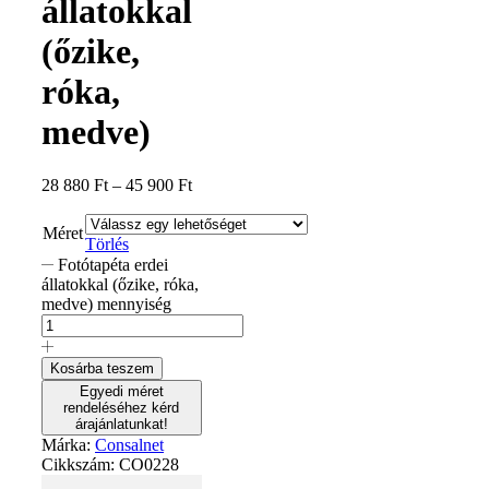
állatokkal
(őzike,
róka,
medve)
28 880
Ft
–
45 900
Ft
Méret
Törlés
Fotótapéta erdei
állatokkal (őzike, róka,
medve) mennyiség
Kosárba teszem
Egyedi méret
rendeléséhez kérd
árajánlatunkat!
Márka:
Consalnet
Cikkszám:
CO0228