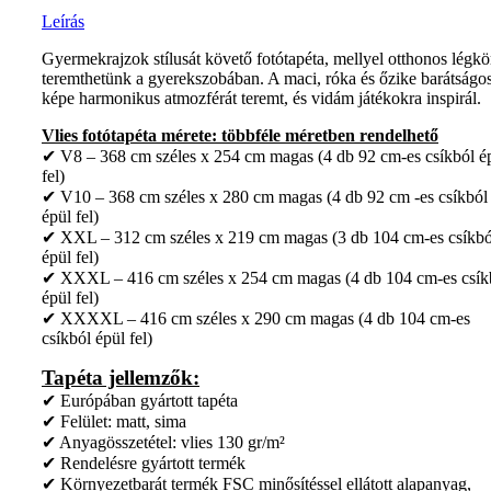
Leírás
Gyermekrajzok stílusát követő fotótapéta, mellyel otthonos légkö
teremthetünk a gyerekszobában. A maci, róka és őzike barátságo
képe harmonikus atmozférát teremt, és vidám játékokra inspirál.
Vlies fotótapéta mérete: többféle méretben rendelhető
✔ V8 – 368 cm széles x 254 cm magas (4 db 92 cm-es csíkból é
fel)
✔ V10 – 368 cm széles x 280 cm magas (4 db 92 cm -es csíkból
épül fel)
✔ XXL – 312 cm széles x 219 cm magas (3 db 104 cm-es csíkbó
épül fel)
✔ XXXL – 416 cm széles x 254 cm magas (4 db 104 cm-es csík
épül fel)
✔ XXXXL – 416 cm széles x 290 cm magas (4 db 104 cm-es
csíkból épül fel)
Tapéta jellemzők:
✔ Európában gyártott tapéta
✔ Felület: matt, sima
✔ Anyagösszetétel: vlies 130 gr/m²
✔ Rendelésre gyártott termék
✔ Környezetbarát termék FSC minősítéssel ellátott alapanyag,