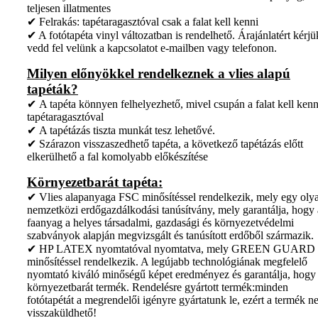
teljesen illatmentes
✔ Felrakás: tapétaragasztóval csak a falat kell kenni
✔ A fotótapéta vinyl változatban is rendelhető. Árajánlatért kérjü
vedd fel velünk a kapcsolatot e-mailben vagy telefonon.
Milyen előnyökkel rendelkeznek a vlies alapú
tapéták?
✔ A tapéta könnyen felhelyezhető, mivel csupán a falat kell kenn
tapétaragasztóval
✔ A tapétázás tiszta munkát tesz lehetővé.
✔ Szárazon visszaszedhető tapéta, a következő tapétázás előtt
elkerülhető a fal komolyabb előkészítése
Környezetbarát tapéta:
✔ Vlies alapanyaga FSC minősítéssel rendelkezik, mely egy oly
nemzetközi erdőgazdálkodási tanúsítvány, mely garantálja, hogy 
faanyag a helyes társadalmi, gazdasági és környezetvédelmi
szabványok alapján megvizsgált és tanúsított erdőből származik.
✔ HP LATEX nyomtatóval nyomtatva, mely GREEN GUARD
minősítéssel rendelkezik. A legújabb technológiának megfelelő
nyomtató kiváló minőségű képet eredményez és garantálja, hogy
környezetbarát termék. Rendelésre gyártott termék:minden
fotótapétát a megrendelői igényre gyártatunk le, ezért a termék 
visszaküldhető!