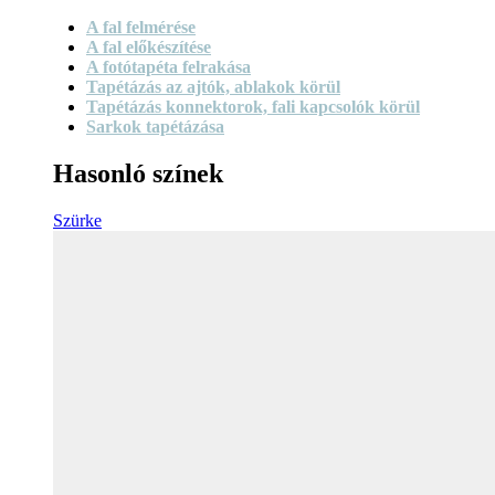
A fal felmérése
A fal előkészítése
A fotótapéta felrakása
Tapétázás az ajtók, ablakok körül
Tapétázás konnektorok, fali kapcsolók körül
Sarkok tapétázása
Hasonló színek
Szürke