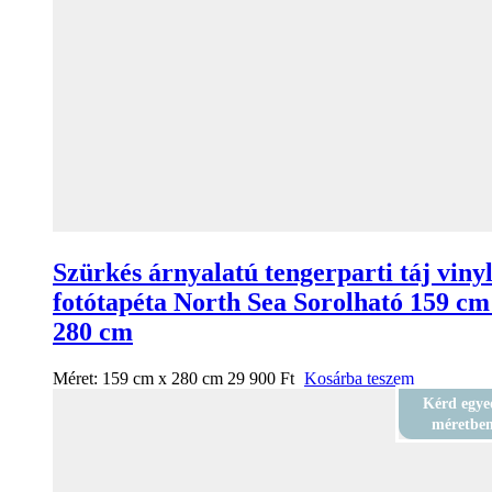
Szürkés árnyalatú tengerparti táj viny
fotótapéta North Sea Sorolható 159 cm
280 cm
Méret:
159 cm x 280 cm
29 900
Ft
Kosárba teszem
Kérd egye
méretbe