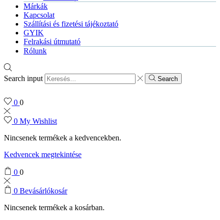
Márkák
Kapcsolat
Szállítási és fizetési tájékoztató
GYIK
Felrakási útmutató
Rólunk
Search input
Search
0
0
0
My Wishlist
Nincsenek termékek a kedvencekben.
Kedvencek megtekintése
0
0
0
Bevásárlókosár
Nincsenek termékek a kosárban.