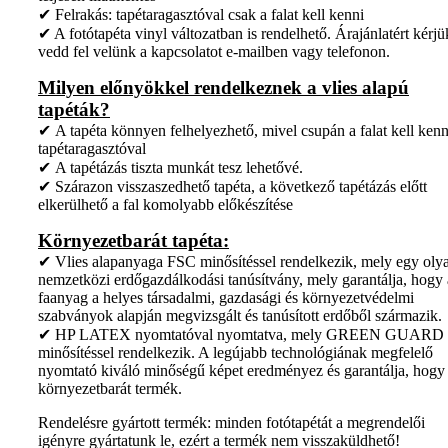
✔ Felrakás: tapétaragasztóval csak a falat kell kenni
✔ A fotótapéta vinyl változatban is rendelhető. Árajánlatért kérjü
vedd fel velünk a kapcsolatot e-mailben vagy telefonon.
Milyen előnyökkel rendelkeznek a vlies alapú
tapéták?
✔ A tapéta könnyen felhelyezhető, mivel csupán a falat kell kenn
tapétaragasztóval
✔ A tapétázás tiszta munkát tesz lehetővé.
✔ Szárazon visszaszedhető tapéta, a következő tapétázás előtt
elkerülhető a fal komolyabb előkészítése
Környezetbarát tapéta:
✔ Vlies alapanyaga FSC minősítéssel rendelkezik, mely egy oly
nemzetközi erdőgazdálkodási tanúsítvány, mely garantálja, hogy 
faanyag a helyes társadalmi, gazdasági és környezetvédelmi
szabványok alapján megvizsgált és tanúsított erdőből származik.
✔ HP LATEX nyomtatóval nyomtatva, mely GREEN GUARD
minősítéssel rendelkezik. A legújabb technológiának megfelelő
nyomtató kiváló minőségű képet eredményez és garantálja, hogy
környezetbarát termék.
Rendelésre gyártott termék: minden fotótapétát a megrendelői
igényre gyártatunk le, ezért a termék nem visszaküldhető!