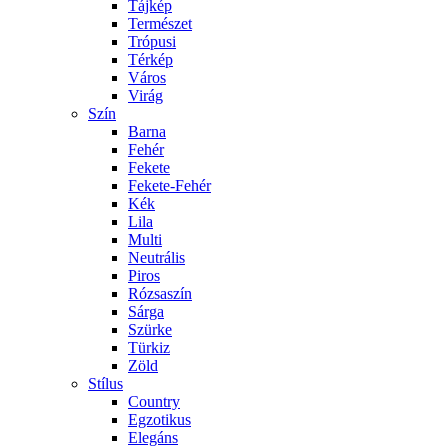
Tájkép
Természet
Trópusi
Térkép
Város
Virág
Szín
Barna
Fehér
Fekete
Fekete-Fehér
Kék
Lila
Multi
Neutrális
Piros
Rózsaszín
Sárga
Szürke
Türkiz
Zöld
Stílus
Country
Egzotikus
Elegáns