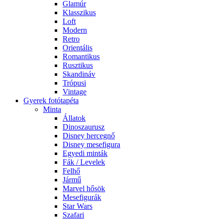
Glamúr
Klasszikus
Loft
Modern
Retro
Orientális
Romantikus
Rusztikus
Skandináv
Trópusi
Vintage
Gyerek fotótapéta
Minta
Állatok
Dinoszaurusz
Disney hercegnő
Disney mesefigura
Egyedi minták
Fák / Levelek
Felhő
Jármű
Marvel hősök
Mesefigurák
Star Wars
Szafari