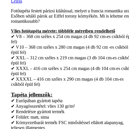
Leírás
Fotótapéta festett párizsi kilátással, melyet a francia romantika ura
Esőben sétáló párok az Eiffel torony környékén. Mi is lehetne en
romantikusabb?
Vlies fotótapéta mérete: többféle méretben rendelhető
✔ V8 – 368 cm széles x 254 cm magas (4 db 92 cm-es csíkból é
fel)
✔ V10 – 368 cm széles x 280 cm magas (4 db 92 cm -es csíkból
épül fel)
✔ XXL – 312 cm széles x 219 cm magas (3 db 104 cm-es csíkbó
épül fel)
✔ XXXL – 416 cm széles x 254 cm magas (4 db 104 cm-es csík
épül fel)
✔ XXXXL – 416 cm széles x 290 cm magas (4 db 104 cm-es
csíkból épül fel)
Tapéta jellemzők:
✔ Európában gyártott tapéta
✔ Anyagösszetétel: vlies 130 gr/m²
✔ Rendelésre gyártott termék
✔ Felület: matt, sima
✔ Környezetbarát termék FSC minősítéssel ellátott alapanyag,
teljesen illatmentes