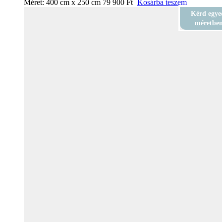
Méret:
400 cm x 250 cm
79 900
Ft
Kosárba teszem
Kérd egye
méretbe