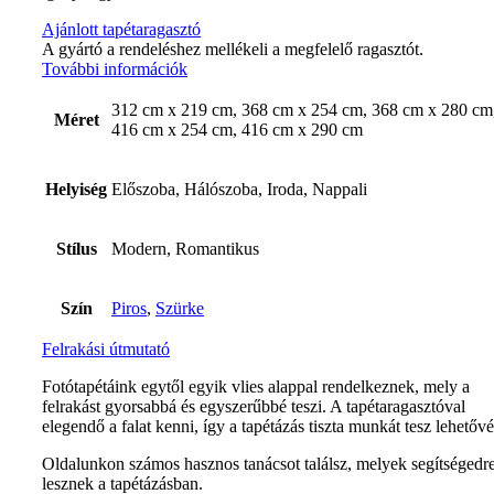
Ajánlott tapétaragasztó
A gyártó a rendeléshez mellékeli a megfelelő ragasztót.
További információk
312 cm x 219 cm, 368 cm x 254 cm, 368 cm x 280 cm
Méret
416 cm x 254 cm, 416 cm x 290 cm
Helyiség
Előszoba, Hálószoba, Iroda, Nappali
Stílus
Modern, Romantikus
Szín
Piros
,
Szürke
Felrakási útmutató
Fotótapétáink egytől egyik vlies alappal rendelkeznek, mely a
felrakást gyorsabbá és egyszerűbbé teszi. A tapétaragasztóval
elegendő a falat kenni, így a tapétázás tiszta munkát tesz lehetővé
Oldalunkon számos hasznos tanácsot találsz, melyek segítségedr
lesznek a tapétázásban.