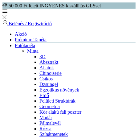
50 000 Ft felett INGYENES kiszállítás GLSsel
Belépés / Regisztráció
Akció
Prémium Tapéta
Fotótapéta
Minta
3D
Absztrakt
Állatok
Chinoiserie
Csíkos
Dzsungel
Egzotikus növények
Erdő
Felületi Struktúrák
Geometria
Kör alakú fali poszter
Madár
Pálmalevél
Rózsa
Színátmenetek