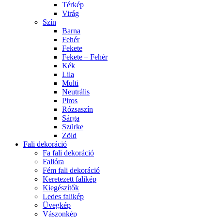
Térkép
Virág
Szín
Barna
Fehér
Fekete
Fekete – Fehér
Kék
Lila
Multi
Neutrális
Piros
Rózsaszín
Sárga
Szürke
Zöld
Fali dekoráció
Fa fali dekoráció
Falióra
Fém fali dekoráció
Keretezett falikép
Kiegészítők
Ledes falikép
Üvegkép
Vászonkép