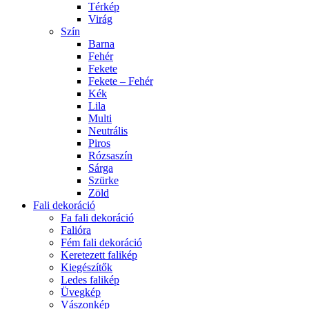
Térkép
Virág
Szín
Barna
Fehér
Fekete
Fekete – Fehér
Kék
Lila
Multi
Neutrális
Piros
Rózsaszín
Sárga
Szürke
Zöld
Fali dekoráció
Fa fali dekoráció
Falióra
Fém fali dekoráció
Keretezett falikép
Kiegészítők
Ledes falikép
Üvegkép
Vászonkép