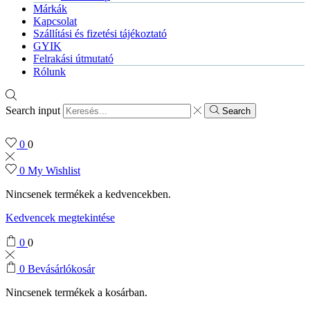
Márkák
Kapcsolat
Szállítási és fizetési tájékoztató
GYIK
Felrakási útmutató
Rólunk
Search input
Search
0
0
0
My Wishlist
Nincsenek termékek a kedvencekben.
Kedvencek megtekintése
0
0
0
Bevásárlókosár
Nincsenek termékek a kosárban.