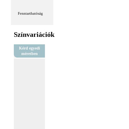
Fenntarthatóság
Színvariációk
Kérd egyedi
méretben