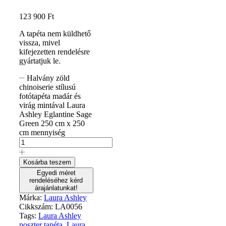
123 900
Ft
A tapéta nem küldhető
vissza, mivel
kifejezetten rendelésre
gyártatjuk le.
Halvány zöld
chinoiserie stílusú
fotótapéta madár és
virág mintával Laura
Ashley Eglantine Sage
Green 250 cm x 250
cm mennyiség
Kosárba teszem
Egyedi méret
rendeléséhez kérd
árajánlatunkat!
Márka:
Laura Ashley
Cikkszám:
LA0056
Tags:
Laura Ashley
poszter tapéta
,
Laura