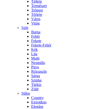
Tájkép
Természet
Trópusi
Térkép
Város
Virág
Szín
Barna
Fehér
Fekete
Fekete-Fehér
Kék
Lila
Multi
Neutrális
Piros
Rózsaszín
Sárga
Szürke
Türkiz
Zöld
Stílus
Country
Egzotikus
Elegáns