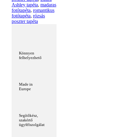
Ashley tapéta
,
madaras
fotótapéta
,
romantikus
fotótapéta
,
rózsás
poszter tapéta
Könnyen
felhelyezhető
Made in
Europe
Segítőkész,
szakértő
ügyfélszolgálat