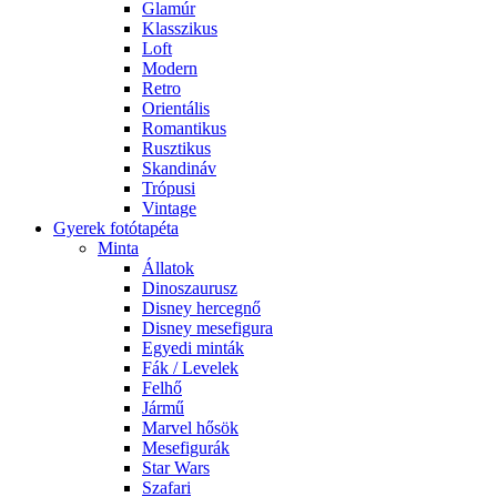
Glamúr
Klasszikus
Loft
Modern
Retro
Orientális
Romantikus
Rusztikus
Skandináv
Trópusi
Vintage
Gyerek fotótapéta
Minta
Állatok
Dinoszaurusz
Disney hercegnő
Disney mesefigura
Egyedi minták
Fák / Levelek
Felhő
Jármű
Marvel hősök
Mesefigurák
Star Wars
Szafari