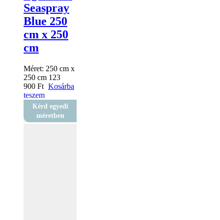
Seaspray
Blue 250
cm x 250
cm
Méret:
250 cm x
250 cm
123
900
Ft
Kosárba
teszem
Kérd egyedi
méretben