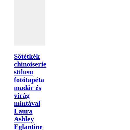
Sötétkék
chinoiserie
stílusú
fotótapéta
madár és
virág
mintával
Laura
Ashley
Eglantine