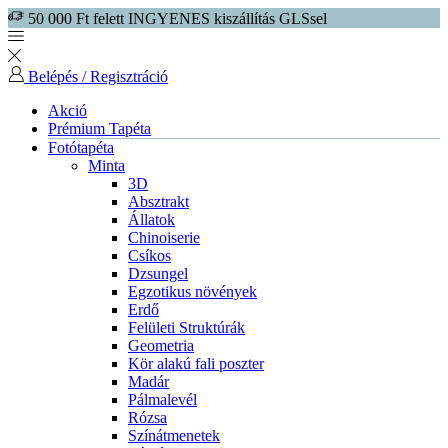
50 000 Ft felett INGYENES kiszállítás GLSsel
Belépés / Regisztráció
Akció
Prémium Tapéta
Fotótapéta
Minta
3D
Absztrakt
Állatok
Chinoiserie
Csíkos
Dzsungel
Egzotikus növények
Erdő
Felületi Struktúrák
Geometria
Kör alakú fali poszter
Madár
Pálmalevél
Rózsa
Színátmenetek