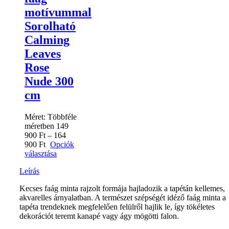
motívummal
Sorolható
Calming
Leaves
Rose
Nude 300
cm
Méret:
Többféle
méretben
149
900
Ft
–
164
900
Ft
Opciók
választása
Leírás
Kecses faág minta rajzolt formája hajladozik a tapétán kellemes,
akvarelles árnyalatban. A természet szépségét idéző faág minta a
tapéta trendeknek megfelelően felülről hajlik le, így tökéletes
dekorációt teremt kanapé vagy ágy mögötti falon.