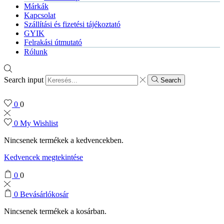
Márkák
Kapcsolat
Szállítási és fizetési tájékoztató
GYIK
Felrakási útmutató
Rólunk
Search input
Search
0
0
0
My Wishlist
Nincsenek termékek a kedvencekben.
Kedvencek megtekintése
0
0
0
Bevásárlókosár
Nincsenek termékek a kosárban.