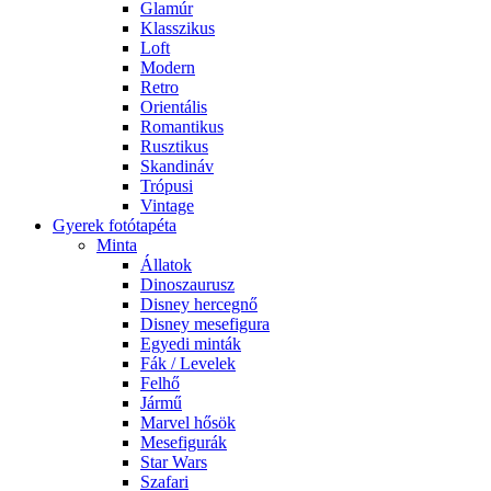
Glamúr
Klasszikus
Loft
Modern
Retro
Orientális
Romantikus
Rusztikus
Skandináv
Trópusi
Vintage
Gyerek fotótapéta
Minta
Állatok
Dinoszaurusz
Disney hercegnő
Disney mesefigura
Egyedi minták
Fák / Levelek
Felhő
Jármű
Marvel hősök
Mesefigurák
Star Wars
Szafari