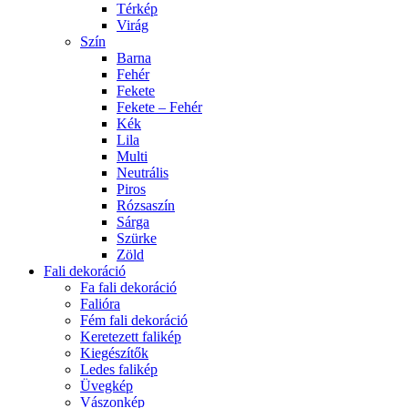
Térkép
Virág
Szín
Barna
Fehér
Fekete
Fekete – Fehér
Kék
Lila
Multi
Neutrális
Piros
Rózsaszín
Sárga
Szürke
Zöld
Fali dekoráció
Fa fali dekoráció
Falióra
Fém fali dekoráció
Keretezett falikép
Kiegészítők
Ledes falikép
Üvegkép
Vászonkép