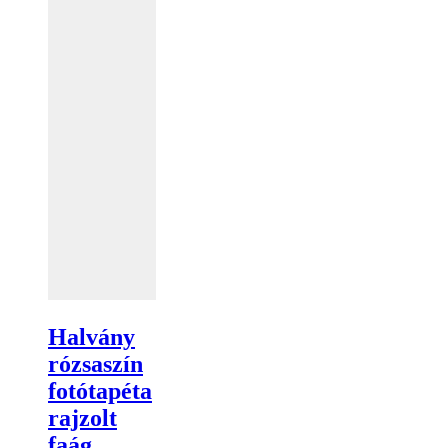
Halvány
rózsaszín
fotótapéta
rajzolt
faág