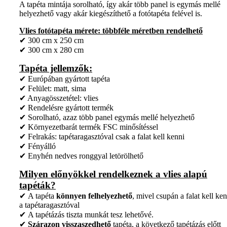
A tapéta mintája sorolható, így akár több panel is egymás mellé
helyezhető vagy akár kiegészíthető a fotótapéta felével is.
Vlies fotótapéta mérete: többféle méretben rendelhető
✔ 300 cm x 250 cm
✔ 300 cm x 280 cm
Tapéta jellemzők:
✔ Európában gyártott tapéta
✔ Felület: matt, sima
✔ Anyagösszetétel: vlies
✔ Rendelésre gyártott termék
✔ Sorolható, azaz több panel egymás mellé helyezhető
✔ Környezetbarát termék FSC minősítéssel
✔ Felrakás: tapétaragasztóval csak a falat kell kenni
✔ Fényálló
✔ Enyhén nedves ronggyal letörölhető
Milyen előnyökkel rendelkeznek a vlies alapú
tapéták?
✔ A tapéta
könnyen felhelyezhető
, mivel csupán a falat kell ken
a tapétaragasztóval
✔ A tapétázás tiszta munkát tesz lehetővé.
✔
Szárazon visszaszedhető
tapéta, a következő tapétázás előtt