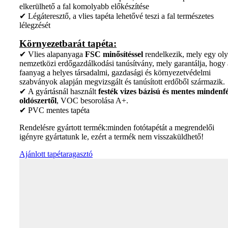
elkerülhető a fal komolyabb előkészítése
✔ Légáteresztő, a vlies tapéta lehetővé teszi a fal természetes
lélegzését
Környezetbarát tapéta:
✔ Vlies alapanyaga
FSC minősítéssel
rendelkezik, mely egy ol
nemzetközi erdőgazdálkodási tanúsítvány, mely garantálja, hogy 
faanyag a helyes társadalmi, gazdasági és környezetvédelmi
szabványok alapján megvizsgált és tanúsított erdőből származik.
✔ A gyártásnál használt
festék vizes bázisú és mentes mindenfé
oldószertől
, VOC besorolása A+.
✔ PVC mentes tapéta
Rendelésre gyártott termék:minden fotótapétát a megrendelői
igényre gyártatunk le, ezért a termék nem visszaküldhető!
Ajánlott tapétaragasztó