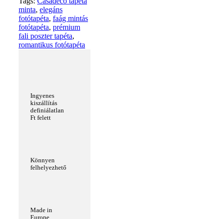
Tags:
Casadeco tapéta
minta
,
elegáns
fotótapéta
,
faág mintás
fotótapéta
,
prémium
fali poszter tapéta
,
romantikus fotótapéta
Ingyenes
kiszállítás
definiálatlan
Ft felett
Könnyen
felhelyezhető
Made in
Europe