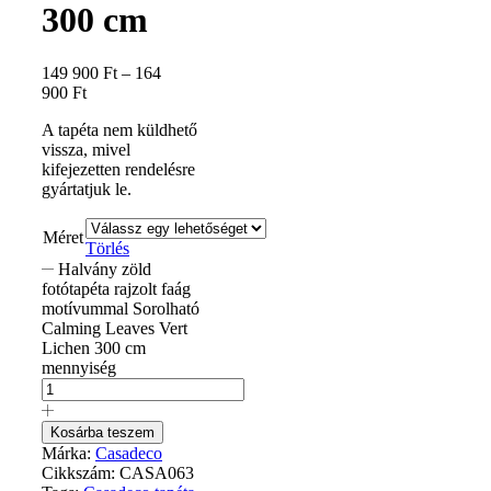
300 cm
149 900
Ft
–
164
900
Ft
A tapéta nem küldhető
vissza, mivel
kifejezetten rendelésre
gyártatjuk le.
Méret
Törlés
Halvány zöld
fotótapéta rajzolt faág
motívummal Sorolható
Calming Leaves Vert
Lichen 300 cm
mennyiség
Kosárba teszem
Márka:
Casadeco
Cikkszám:
CASA063