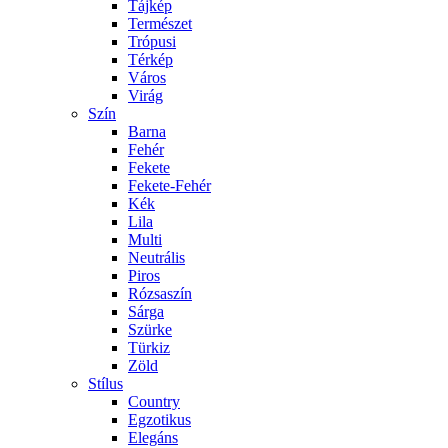
Tájkép
Természet
Trópusi
Térkép
Város
Virág
Szín
Barna
Fehér
Fekete
Fekete-Fehér
Kék
Lila
Multi
Neutrális
Piros
Rózsaszín
Sárga
Szürke
Türkiz
Zöld
Stílus
Country
Egzotikus
Elegáns