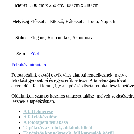
Méret
300 cm x 250 cm, 300 cm x 280 cm
Helyiség
Előszoba, Étkező, Hálószoba, Iroda, Nappali
Stílus
Elegáns, Romantikus, Skandináv
Szín
Zöld
Felrakási útmutató
Fotótapétáink egytől egyik vlies alappal rendelkeznek, mely a
felrakást gyorsabbá és egyszerűbbé teszi. A tapétaragasztóval
elegendő a falat kenni, így a tapétázás tiszta munkát tesz lehetővé
Oldalunkon számos hasznos tanácsot találsz, melyek segítségedr
lesznek a tapétázásban.
A fal felmérése
A fal előkészítése
A fotótapéta felrakása
Tapétázás az ajtók, ablakok körül
Tapétázás konnektorok, fali kapcsolók körül