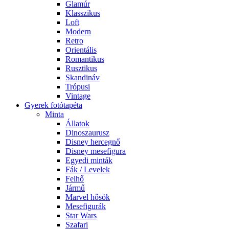
Glamúr
Klasszikus
Loft
Modern
Retro
Orientális
Romantikus
Rusztikus
Skandináv
Trópusi
Vintage
Gyerek fotótapéta
Minta
Állatok
Dinoszaurusz
Disney hercegnő
Disney mesefigura
Egyedi minták
Fák / Levelek
Felhő
Jármű
Marvel hősök
Mesefigurák
Star Wars
Szafari