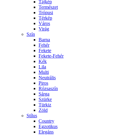
Tájkép
Természet
Trópusi
Térkép
Város
Virág
Szín
Barna
Fehér
Fekete
Fekete-Fehér
Kék
Lila
Multi
Neutrális
Piros
Rózsaszín
Sárga
Szürke
Türkiz
Zöld
Stílus
Country
Egzotikus
Elegáns