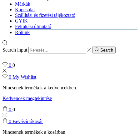
Márkák
Kapcsolat
Szállítási és fizetési tájékoztató
GYIK
Felrakási útmutató
Rólunk
Search input
Search
0
0
0
My Wishlist
Nincsenek termékek a kedvencekben.
Kedvencek megtekintése
0
0
0
Bevásárlókosár
Nincsenek termékek a kosárban.