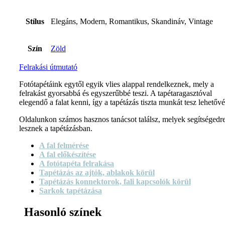
Stílus
Elegáns, Modern, Romantikus, Skandináv, Vintage
Szín
Zöld
Felrakási útmutató
Fotótapétáink egytől egyik vlies alappal rendelkeznek, mely a
felrakást gyorsabbá és egyszerűbbé teszi. A tapétaragasztóval
elegendő a falat kenni, így a tapétázás tiszta munkát tesz lehetővé
Oldalunkon számos hasznos tanácsot találsz, melyek segítségedr
lesznek a tapétázásban.
A fal felmérése
A fal előkészítése
A fotótapéta felrakása
Tapétázás az ajtók, ablakok körül
Tapétázás konnektorok, fali kapcsolók körül
Sarkok tapétázása
Hasonló színek