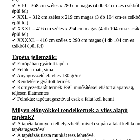
✔ V10 – 368 cm széles x 280 cm magas (4 db 92 cm -es csíkból
épül fel)
✔ XXL – 312 cm széles x 219 cm magas (3 db 104 cm-es csíkbó
épül fel)
✔ XXXL – 416 cm széles x 254 cm magas (4 db 104 cm-es csík
épül fel)
✔ XXXXL – 416 cm széles x 290 cm magas (4 db 104 cm-es
csíkból épül fel)
Tapéta jellemzők:
✔ Európában gyártott tapéta
✔ Felület: matt, sima
✔ Anyagösszetétel: vlies 130 gr/m²
✔ Rendelésre gyártott termék
✔ Környezetbarát termék FSC minősítéssel ellátott alapanyag,
teljesen illatmentes
✔ Felrakás: tapétaragasztóval csak a falat kell kenni
Milyen előnyökkel rendelkeznek a vlies alapú
tapéták?
✔ A tapéta könnyen felhelyezhető, mivel csupán a falat kell kenn
tapétaragasztóval
✔ A tapétázás tiszta munkát tesz lehetővé.