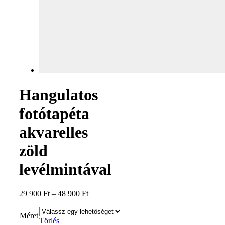
Hangulatos
fotótapéta
akvarelles
zöld
levélmintával
29 900
Ft
–
48 900
Ft
Méret
Törlés