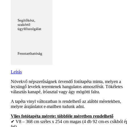
Segítőkész,
szakértő
ügyfélszolgálat
Fenntarthatóság
Leírás
Növekvő népszerűságnek örvendő fotótapéta minta, melyen a
lecsüngő levelek teremtenek hangulatos atmoszférát. Tökéletes
választás kanapé, íróasztal vagy ágy mögötti falra.
A tapéta vinyl változatban is rendelhető az alábbi méretekben,
melyre árajánlatot e-mailben tudunk adni.
Vlies fotótapéta mérete: többféle méretben rendelhető
✔ V8 – 368 cm széles x 254 cm magas (4 db 92 cm-es csíkból é
fel)