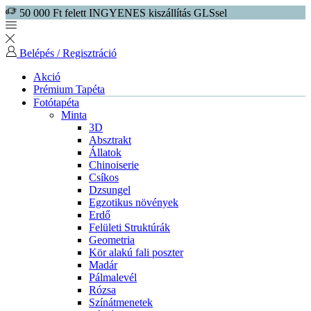
50 000 Ft felett INGYENES kiszállítás GLSsel
Belépés / Regisztráció
Akció
Prémium Tapéta
Fotótapéta
Minta
3D
Absztrakt
Állatok
Chinoiserie
Csíkos
Dzsungel
Egzotikus növények
Erdő
Felületi Struktúrák
Geometria
Kör alakú fali poszter
Madár
Pálmalevél
Rózsa
Színátmenetek