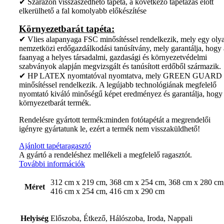
✔ Szárazon visszaszedhető tapéta, a következő tapétázás előtt
elkerülhető a fal komolyabb előkészítése
Környezetbarát tapéta:
✔ Vlies alapanyaga FSC minősítéssel rendelkezik, mely egy oly
nemzetközi erdőgazdálkodási tanúsítvány, mely garantálja, hogy 
faanyag a helyes társadalmi, gazdasági és környezetvédelmi
szabványok alapján megvizsgált és tanúsított erdőből származik.
✔ HP LATEX nyomtatóval nyomtatva, mely GREEN GUARD
minősítéssel rendelkezik. A legújabb technológiának megfelelő
nyomtató kiváló minőségű képet eredményez és garantálja, hogy
környezetbarát termék.
Rendelésre gyártott termék:minden fotótapétát a megrendelői
igényre gyártatunk le, ezért a termék nem visszaküldhető!
Ajánlott tapétaragasztó
A gyártó a rendeléshez mellékeli a megfelelő ragasztót.
További információk
312 cm x 219 cm, 368 cm x 254 cm, 368 cm x 280 cm
Méret
416 cm x 254 cm, 416 cm x 290 cm
Helyiség
Előszoba, Étkező, Hálószoba, Iroda, Nappali