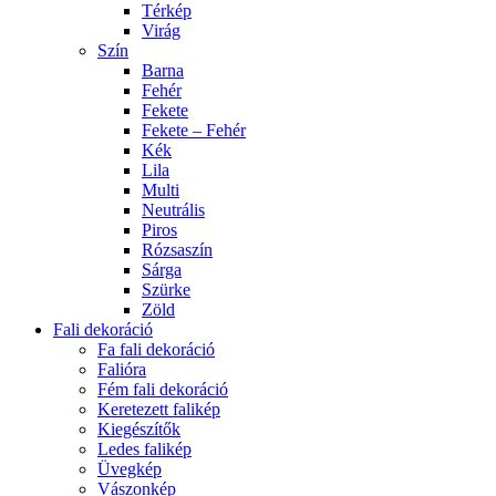
Térkép
Virág
Szín
Barna
Fehér
Fekete
Fekete – Fehér
Kék
Lila
Multi
Neutrális
Piros
Rózsaszín
Sárga
Szürke
Zöld
Fali dekoráció
Fa fali dekoráció
Falióra
Fém fali dekoráció
Keretezett falikép
Kiegészítők
Ledes falikép
Üvegkép
Vászonkép