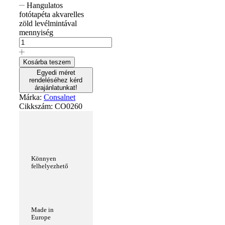
Hangulatos
fotótapéta akvarelles
zöld levélmintával
mennyiség
Kosárba teszem
Egyedi méret
rendeléséhez kérd
árajánlatunkat!
Márka:
Consalnet
Cikkszám:
CO0260
Könnyen
felhelyezhető
Made in
Europe