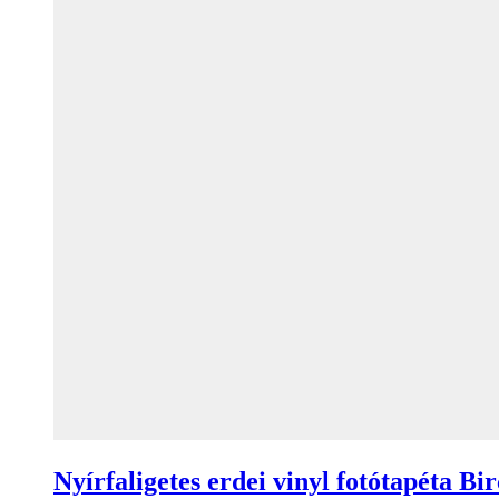
Nyírfaligetes erdei vinyl fotótapéta Bi