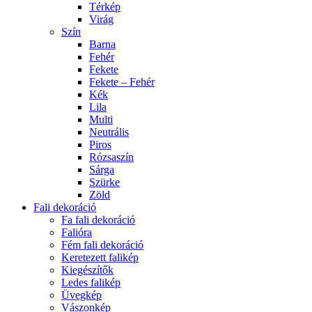
Térkép
Virág
Szín
Barna
Fehér
Fekete
Fekete – Fehér
Kék
Lila
Multi
Neutrális
Piros
Rózsaszín
Sárga
Szürke
Zöld
Fali dekoráció
Fa fali dekoráció
Falióra
Fém fali dekoráció
Keretezett falikép
Kiegészítők
Ledes falikép
Üvegkép
Vászonkép