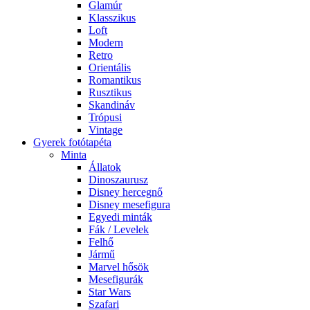
Glamúr
Klasszikus
Loft
Modern
Retro
Orientális
Romantikus
Rusztikus
Skandináv
Trópusi
Vintage
Gyerek fotótapéta
Minta
Állatok
Dinoszaurusz
Disney hercegnő
Disney mesefigura
Egyedi minták
Fák / Levelek
Felhő
Jármű
Marvel hősök
Mesefigurák
Star Wars
Szafari