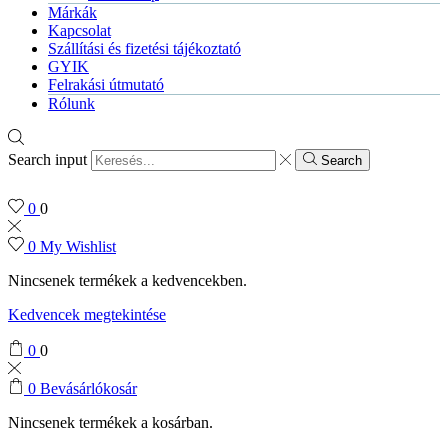
Márkák
Kapcsolat
Szállítási és fizetési tájékoztató
GYIK
Felrakási útmutató
Rólunk
Search input
Search
0
0
0
My Wishlist
Nincsenek termékek a kedvencekben.
Kedvencek megtekintése
0
0
0
Bevásárlókosár
Nincsenek termékek a kosárban.