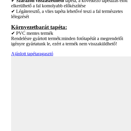
✔
Szárazon visszaszedhető
tapéta, a következő tapétázás előtt
elkerülhető a fal komolyabb előkészítése
✔ Légáteresztő, a vlies tapéta lehetővé teszi a fal természetes
lélegzését
Környezetbarát tapéta:
✔ PVC mentes termék
Rendelésre gyártott termék:minden fotótapétát a megrendelői
igényre gyártatunk le, ezért a termék nem visszaküldhető!
Ajánlott tapétaragasztó