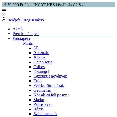
50 000 Ft felett INGYENES kiszállítás GLSsel
Belépés / Regisztráció
Akció
Prémium Tapéta
Fotótapéta
Minta
3D
Absztrakt
Állatok
Chinoiserie
Csíkos
Dzsungel
Egzotikus növények
Erdő
Felületi Struktúrák
Geometria
Kör alakú fali poszter
Madár
Pálmalevél
Rózsa
Színátmenetek