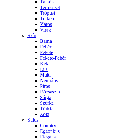
Tájkép
Természet
Trópusi
Térkép
Város
Virág
Szín
Barna
Fehér
Fekete
Fekete-Fehér
Kék
Lila
Multi
Neutrális
Piros
Rózsaszín
Sárga
Szürke
Türkiz
Zöld
Stílus
Country
Egzotikus
Elegáns