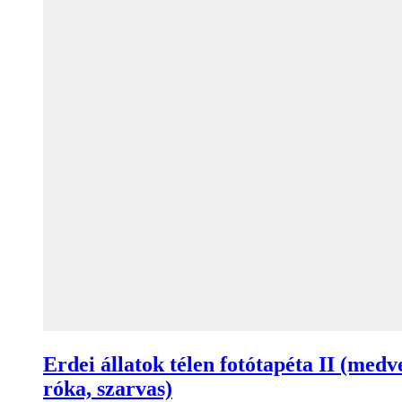
Erdei állatok télen fotótapéta II (medv
róka, szarvas)