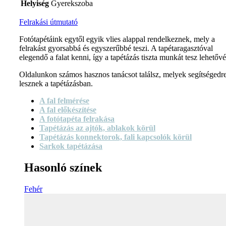
Helyiség
Gyerekszoba
Felrakási útmutató
Fotótapétáink egytől egyik vlies alappal rendelkeznek, mely a
felrakást gyorsabbá és egyszerűbbé teszi. A tapétaragasztóval
elegendő a falat kenni, így a tapétázás tiszta munkát tesz lehetővé
Oldalunkon számos hasznos tanácsot találsz, melyek segítségedr
lesznek a tapétázásban.
A fal felmérése
A fal előkészítése
A fotótapéta felrakása
Tapétázás az ajtók, ablakok körül
Tapétázás konnektorok, fali kapcsolók körül
Sarkok tapétázása
Hasonló színek
Fehér