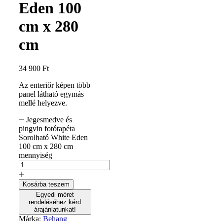
Eden 100
cm x 280
cm
34 900
Ft
Az enteriőr képen több
panel látható egymás
mellé helyezve.
Jegesmedve és
pingvin fotótapéta
Sorolható White Eden
100 cm x 280 cm
mennyiség
Kosárba teszem
Egyedi méret
rendeléséhez kérd
árajánlatunkat!
Márka:
Behang