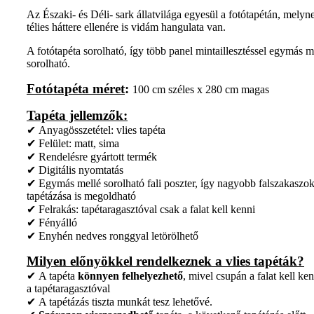
Az Északi- és Déli- sark állatvilága egyesül a fotótapétán, melyn
télies háttere ellenére is vidám hangulata van.
A fotótapéta sorolható, így több panel mintaillesztéssel egymás m
sorolható.
Fotótapéta méret
:
100 cm széles x 280 cm magas
Tapéta jellemzők:
✔ Anyagösszetétel: vlies tapéta
✔ Felület: matt, sima
✔ Rendelésre gyártott termék
✔ Digitális nyomtatás
✔ Egymás mellé sorolható fali poszter, így nagyobb falszakaszo
tapétázása is megoldható
✔ Felrakás: tapétaragasztóval csak a falat kell kenni
✔ Fényálló
✔ Enyhén nedves ronggyal letörölhető
Milyen előnyökkel rendelkeznek a vlies tapéták?
✔ A tapéta
könnyen felhelyezhető
, mivel csupán a falat kell ken
a tapétaragasztóval
✔ A tapétázás tiszta munkát tesz lehetővé.