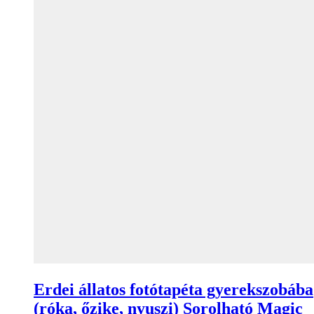
Erdei állatos fotótapéta gyerekszobába
(róka, őzike, nyuszi) Sorolható Magic