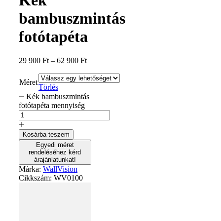
bambuszmintás
fotótapéta
29 900
Ft
–
62 900
Ft
Méret
Törlés
Kék bambuszmintás
fotótapéta mennyiség
Kosárba teszem
Egyedi méret
rendeléséhez kérd
árajánlatunkat!
Márka:
WallVision
Cikkszám:
WV0100