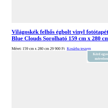
Világoskék felhős égbolt vinyl fotótapé
Blue Clouds Sorolható 159 cm x 280 c
Méret:
159 cm x 280 cm
29 900
Ft
Kosárba teszem
Kérd egye
méretbe