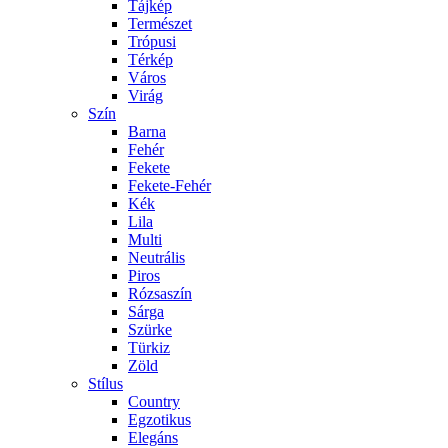
Tájkép
Természet
Trópusi
Térkép
Város
Virág
Szín
Barna
Fehér
Fekete
Fekete-Fehér
Kék
Lila
Multi
Neutrális
Piros
Rózsaszín
Sárga
Szürke
Türkiz
Zöld
Stílus
Country
Egzotikus
Elegáns