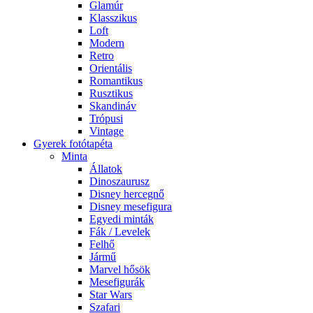
Glamúr
Klasszikus
Loft
Modern
Retro
Orientális
Romantikus
Rusztikus
Skandináv
Trópusi
Vintage
Gyerek fotótapéta
Minta
Állatok
Dinoszaurusz
Disney hercegnő
Disney mesefigura
Egyedi minták
Fák / Levelek
Felhő
Jármű
Marvel hősök
Mesefigurák
Star Wars
Szafari