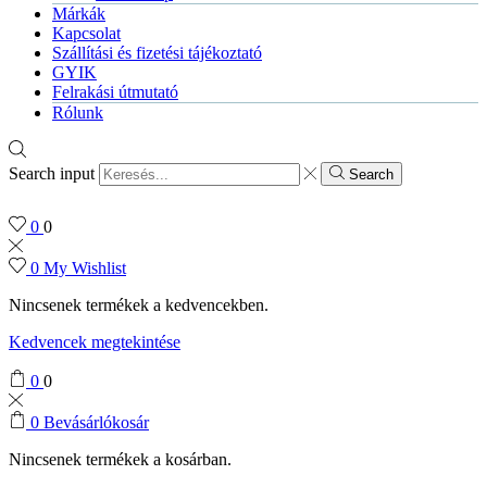
Márkák
Kapcsolat
Szállítási és fizetési tájékoztató
GYIK
Felrakási útmutató
Rólunk
Search input
Search
0
0
0
My Wishlist
Nincsenek termékek a kedvencekben.
Kedvencek megtekintése
0
0
0
Bevásárlókosár
Nincsenek termékek a kosárban.