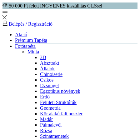
50 000 Ft felett INGYENES kiszállítás GLSsel
Belépés / Regisztráció
Akció
Prémium Tapéta
Fotótapéta
Minta
3D
Absztrakt
Állatok
Chinoiserie
Csíkos
Dzsungel
Egzotikus növények
Erdő
Felületi Struktúrák
Geometria
Kör alakú fali poszter
Madár
Pálmalevél
Rózsa
Színátmenetek