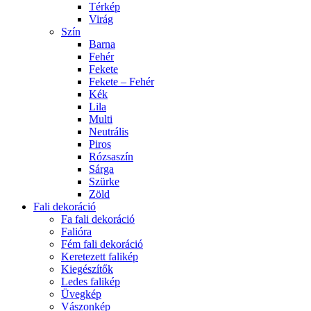
Térkép
Virág
Szín
Barna
Fehér
Fekete
Fekete – Fehér
Kék
Lila
Multi
Neutrális
Piros
Rózsaszín
Sárga
Szürke
Zöld
Fali dekoráció
Fa fali dekoráció
Falióra
Fém fali dekoráció
Keretezett falikép
Kiegészítők
Ledes falikép
Üvegkép
Vászonkép