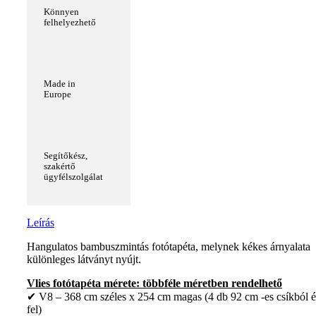
Könnyen
felhelyezhető
Made in
Europe
Segítőkész,
szakértő
ügyfélszolgálat
Leírás
Hangulatos bambuszmintás fotótapéta, melynek kékes árnyalata
különleges látványt nyújt.
Vlies fotótapéta mérete: többféle méretben rendelhető
✔ V8 – 368 cm széles x 254 cm magas (4 db 92 cm -es csíkból é
fel)