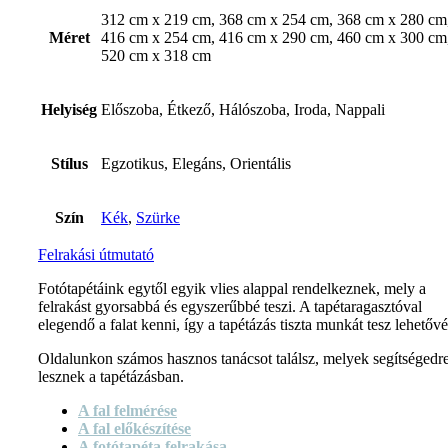
312 cm x 219 cm, 368 cm x 254 cm, 368 cm x 280 cm
Méret
416 cm x 254 cm, 416 cm x 290 cm, 460 cm x 300 cm
520 cm x 318 cm
Helyiség
Előszoba, Étkező, Hálószoba, Iroda, Nappali
Stílus
Egzotikus, Elegáns, Orientális
Szín
Kék
,
Szürke
Felrakási útmutató
Fotótapétáink egytől egyik vlies alappal rendelkeznek, mely a
felrakást gyorsabbá és egyszerűbbé teszi. A tapétaragasztóval
elegendő a falat kenni, így a tapétázás tiszta munkát tesz lehetővé
Oldalunkon számos hasznos tanácsot találsz, melyek segítségedr
lesznek a tapétázásban.
A fal felmérése
A fal előkészítése
A fotótapéta felrakása