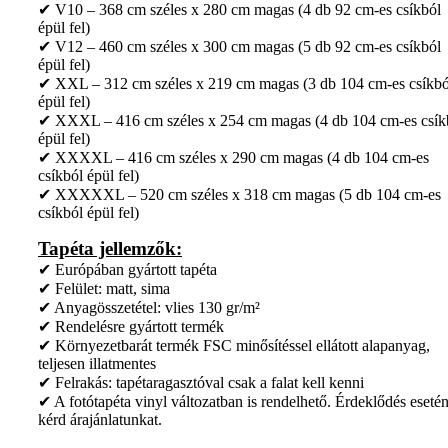
✔ V10 – 368 cm széles x 280 cm magas (4 db 92 cm-es csíkból
épül fel)
✔ V12 – 460 cm széles x 300 cm magas (5 db 92 cm-es csíkból
épül fel)
✔ XXL – 312 cm széles x 219 cm magas (3 db 104 cm-es csíkbó
épül fel)
✔ XXXL – 416 cm széles x 254 cm magas (4 db 104 cm-es csík
épül fel)
✔ XXXXL – 416 cm széles x 290 cm magas (4 db 104 cm-es
csíkból épül fel)
✔ XXXXXL – 520 cm széles x 318 cm magas (5 db 104 cm-es
csíkból épül fel)
Tapéta jellemzők:
✔ Európában gyártott tapéta
✔ Felület: matt, sima
✔ Anyagösszetétel: vlies 130 gr/m²
✔ Rendelésre gyártott termék
✔ Környezetbarát termék FSC minősítéssel ellátott alapanyag,
teljesen illatmentes
✔ Felrakás: tapétaragasztóval csak a falat kell kenni
✔ A fotótapéta vinyl változatban is rendelhető. Érdeklődés eseté
kérd árajánlatunkat.