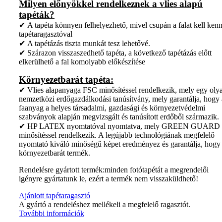
Milyen előnyökkel rendelkeznek a vlies alapú
tapéták?
✔ A tapéta könnyen felhelyezhető, mivel csupán a falat kell kenn
tapétaragasztóval
✔ A tapétázás tiszta munkát tesz lehetővé.
✔ Szárazon visszaszedhető tapéta, a következő tapétázás előtt
elkerülhető a fal komolyabb előkészítése
Környezetbarát tapéta:
✔ Vlies alapanyaga FSC minősítéssel rendelkezik, mely egy oly
nemzetközi erdőgazdálkodási tanúsítvány, mely garantálja, hogy 
faanyag a helyes társadalmi, gazdasági és környezetvédelmi
szabványok alapján megvizsgált és tanúsított erdőből származik.
✔ HP LATEX nyomtatóval nyomtatva, mely GREEN GUARD
minősítéssel rendelkezik. A legújabb technológiának megfelelő
nyomtató kiváló minőségű képet eredményez és garantálja, hogy
környezetbarát termék.
Rendelésre gyártott termék:minden fotótapétát a megrendelői
igényre gyártatunk le, ezért a termék nem visszaküldhető!
Ajánlott tapétaragasztó
A gyártó a rendeléshez mellékeli a megfelelő ragasztót.
További információk