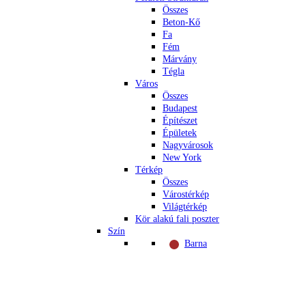
Összes
Beton-Kő
Fa
Fém
Márvány
Tégla
Város
Összes
Budapest
Építészet
Épületek
Nagyvárosok
New York
Térkép
Összes
Várostérkép
Világtérkép
Kör alakú fali poszter
Szín
Barna