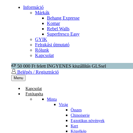
Információ
Márkák
Behang Expresse
Komar
Rebel Walls
Superfresco Easy
GYIK
Felrakási útmutató
Rólunk
Kapcsolat
50 000 Ft felett INGYENES kiszállítás GLSsel
Belépés / Regisztráció
Menu
Kapcsolat
Fotótapéta
Minta
Virág
Összes
Chinoiserie
Egzotikus növények
Kert
Közelkép