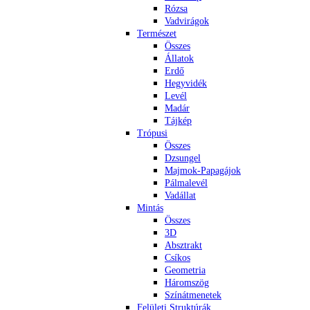
Rózsa
Vadvirágok
Természet
Összes
Állatok
Erdő
Hegyvidék
Levél
Madár
Tájkép
Trópusi
Összes
Dzsungel
Majmok-Papagájok
Pálmalevél
Vadállat
Mintás
Összes
3D
Absztrakt
Csíkos
Geometria
Háromszög
Színátmenetek
Felületi Struktúrák