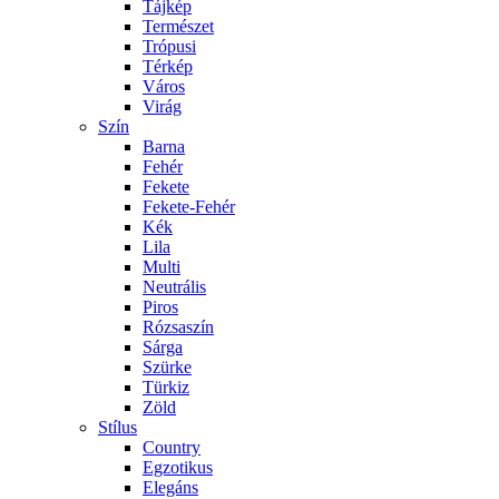
Tájkép
Természet
Trópusi
Térkép
Város
Virág
Szín
Barna
Fehér
Fekete
Fekete-Fehér
Kék
Lila
Multi
Neutrális
Piros
Rózsaszín
Sárga
Szürke
Türkiz
Zöld
Stílus
Country
Egzotikus
Elegáns