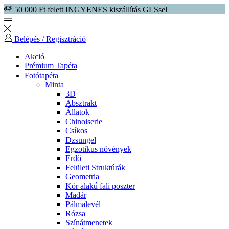
50 000 Ft felett INGYENES kiszállítás GLSsel
Belépés / Regisztráció
Akció
Prémium Tapéta
Fotótapéta
Minta
3D
Absztrakt
Állatok
Chinoiserie
Csíkos
Dzsungel
Egzotikus növények
Erdő
Felületi Struktúrák
Geometria
Kör alakú fali poszter
Madár
Pálmalevél
Rózsa
Színátmenetek