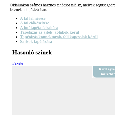
Oldalunkon számos hasznos tanácsot találsz, melyek segítségedr
lesznek a tapétázásban.
A fal felmérése
A fal előkészítése
A fotótapéta felrakása
Tapétázás az ajtók, ablakok körül
Tapétázás konnektorok, fali kapcsolók körül
Sarkok tapétázása
Hasonló színek
Fekete
Kérd egye
méretbe