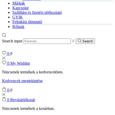
Márkák
Kapcsolat
Szállítási és fizetési tájékoztató
GYIK
Felrakási útmutató
Rólunk
Search input
Search
0
0
0
My Wishlist
Nincsenek termékek a kedvencekben.
Kedvencek megtekintése
0
0
0
Bevásárlókosár
Nincsenek termékek a kosárban.