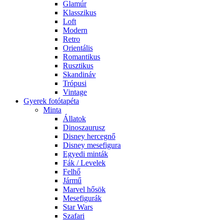
Glamúr
Klasszikus
Loft
Modern
Retro
Orientális
Romantikus
Rusztikus
Skandináv
Trópusi
Vintage
Gyerek fotótapéta
Minta
Állatok
Dinoszaurusz
Disney hercegnő
Disney mesefigura
Egyedi minták
Fák / Levelek
Felhő
Jármű
Marvel hősök
Mesefigurák
Star Wars
Szafari