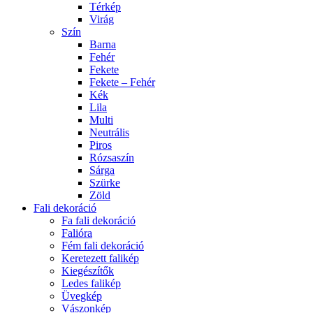
Térkép
Virág
Szín
Barna
Fehér
Fekete
Fekete – Fehér
Kék
Lila
Multi
Neutrális
Piros
Rózsaszín
Sárga
Szürke
Zöld
Fali dekoráció
Fa fali dekoráció
Falióra
Fém fali dekoráció
Keretezett falikép
Kiegészítők
Ledes falikép
Üvegkép
Vászonkép