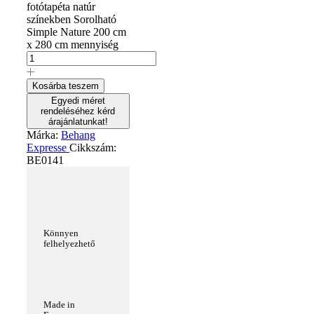
fotótapéta natúr
színekben Sorolható
Simple Nature 200 cm
x 280 cm mennyiség
Kosárba teszem
Egyedi méret
rendeléséhez kérd
árajánlatunkat!
Márka:
Behang
Expresse
Cikkszám:
BE0141
Könnyen
felhelyezhető
Made in