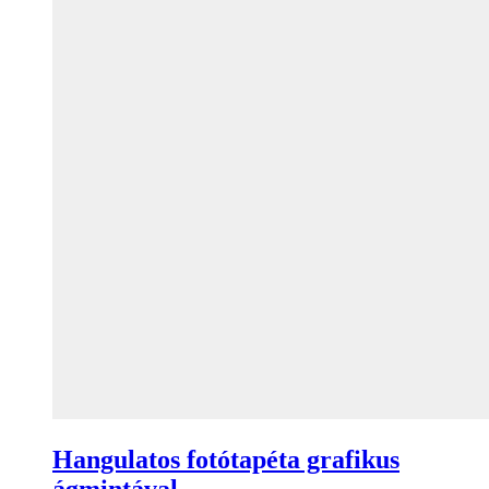
Hangulatos fotótapéta grafikus
ágmintával