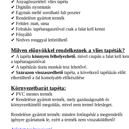
✔ Anyagösszetétel: vlies tapéta
✔ Digitális nyomtatás
✔ Egymás mellé sorolható fali poszter
✔ Rendelésre gyártott termék
✔ Felület: matt, sima
✔ Felrakás: tapétaragasztóval csak a falat kell kenni
✔ Fényálló
✔ Nedves ronggyal letörölhető
Milyen előnyökkel rendelkeznek a vlies tapéták?
✔ A tapéta
könnyen felhelyezhető
, mivel csupán a falat kell ken
a tapétaragasztóval
✔ A tapétázás tiszta munkát tesz lehetővé.
✔
Szárazon visszaszedhető
tapéta, a következő tapétázás előtt
elkerülhető a fal komolyabb előkészítése
Környezetbarát tapéta:
✔ PVC mentes termék
✔ Rendelésre gyártott termék, mely gazdaságosabb és
környezetkímélő megoldás, mivel nem termel felesleget.
Rendelésre gyártott termék: minden fotótapétát a megrendelői
igényre gyártatunk le, ezért a termék nem visszaküldhető!