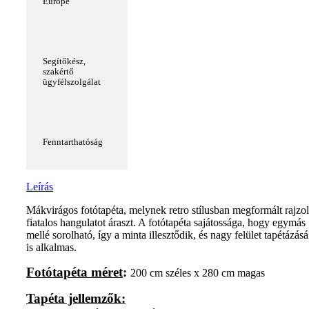
Europe
Segítőkész,
szakértő
ügyfélszolgálat
Fenntarthatóság
Leírás
Mákvirágos fotótapéta, melynek retro stílusban megformált rajzol
fiatalos hangulatot áraszt. A fotótapéta sajátossága, hogy egymás
mellé sorolható, így a minta illesztődik, és nagy felület tapétázásá
is alkalmas.
Fotótapéta méret
:
200 cm széles x 280 cm magas
Tapéta jellemzők: