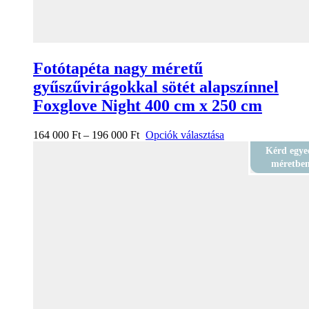
Fotótapéta nagy méretű
gyűszűvirágokkal sötét alapszínnel
Foxglove Night 400 cm x 250 cm
164 000
Ft
–
196 000
Ft
Opciók választása
Kérd egye
méretbe