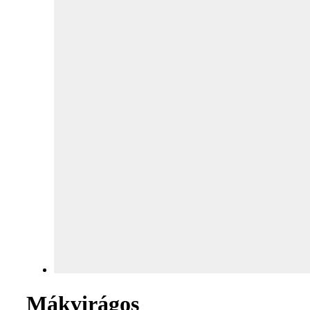
Mákvirágos