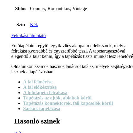
Stílus
Country, Romantikus, Vintage
Szín
Kék
Felrakási útmutató
Fotótapétáink egytől egyik vlies alappal rendelkeznek, mely a
felrakást gyorsabbá és egyszerűbbé teszi. A tapétaragasztóval
elegendő a falat kenni, így a tapétázás tiszta munkát tesz lehetővé
Oldalunkon számos hasznos tanácsot találsz, melyek segítségedr
lesznek a tapétázásban.
A fal felmérése
A fal előkészítése
A fotótapéta felrakása
Tapétázás az ajtók, ablakok körül
Tapétázás konnektorok, fali kapcsolók körül
Sarkok tapétázása
Hasonló színek