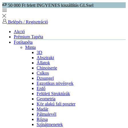
50 000 Ft felett INGYENES kiszállítás GLSsel
Belépés / Regisztráció
Akció
Prémium Tapéta
Fotótapéta
Minta
3D
Absztrakt
Állatok
Chinoiserie
Csíkos
Dzsungel
Egzotikus növények
Erdő
Felületi Struktúrák
Geometria
Kör alakú fali poszter
Madár
Pálmalevél
Rózsa
Színátmenetek