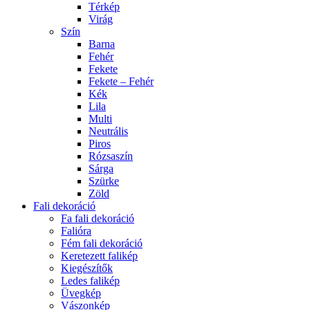
Térkép
Virág
Szín
Barna
Fehér
Fekete
Fekete – Fehér
Kék
Lila
Multi
Neutrális
Piros
Rózsaszín
Sárga
Szürke
Zöld
Fali dekoráció
Fa fali dekoráció
Falióra
Fém fali dekoráció
Keretezett falikép
Kiegészítők
Ledes falikép
Üvegkép
Vászonkép