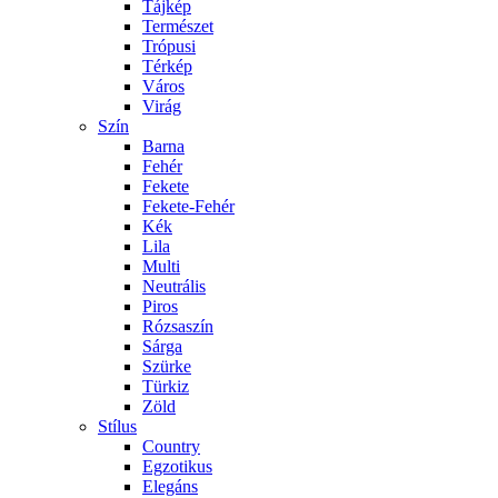
Tájkép
Természet
Trópusi
Térkép
Város
Virág
Szín
Barna
Fehér
Fekete
Fekete-Fehér
Kék
Lila
Multi
Neutrális
Piros
Rózsaszín
Sárga
Szürke
Türkiz
Zöld
Stílus
Country
Egzotikus
Elegáns