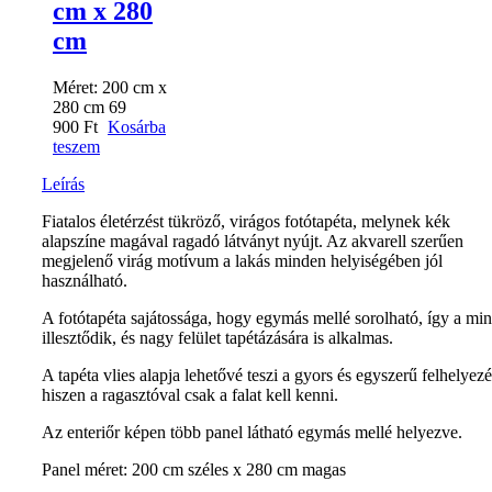
cm x 280
cm
Méret:
200 cm x
280 cm
69
900
Ft
Kosárba
teszem
Leírás
Fiatalos életérzést tükröző, virágos fotótapéta, melynek kék
alapszíne magával ragadó látványt nyújt. Az akvarell szerűen
megjelenő virág motívum a lakás minden helyiségében jól
használható.
A fotótapéta sajátossága, hogy egymás mellé sorolható, így a min
illesztődik, és nagy felület tapétázására is alkalmas.
A tapéta vlies alapja lehetővé teszi a gyors és egyszerű felhelyezé
hiszen a ragasztóval csak a falat kell kenni.
Az enteriőr képen több panel látható egymás mellé helyezve.
Panel méret: 200 cm széles x 280 cm magas