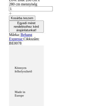
280 cm mennyiség
Kosárba teszem
Egyedi méret
rendeléséhez kérd
árajánlatunkat!
Márka:
Behang
Expresse
Cikkszám:
BE0078
Könnyen
felhelyezhető
Made in
Europe