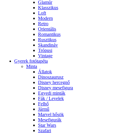
Glamúr
Klasszikus
Loft
Modern
Retro
Orientális
Romantikus
Rusztikus
Skandináv
Trópusi
Vintage
Gyerek fotótapéta
Minta
Állatok
Dinoszaurusz
Disney hercegnő
Disney mesefigura
Egyedi minták
Fák / Levelek
Felhő
Jármű
Marvel hősök
Mesefigurák
Star Wars
Szafari