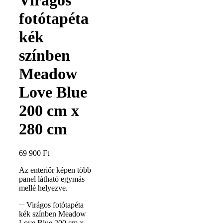
fotótapéta
kék
színben
Meadow
Love Blue
200 cm x
280 cm
69 900
Ft
Az enteriőr képen több
panel látható egymás
mellé helyezve.
Virágos fotótapéta
kék színben Meadow
Love Blue 200 cm x