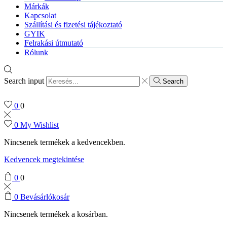
Márkák
Kapcsolat
Szállítási és fizetési tájékoztató
GYIK
Felrakási útmutató
Rólunk
Search input
Search
0
0
0
My Wishlist
Nincsenek termékek a kedvencekben.
Kedvencek megtekintése
0
0
0
Bevásárlókosár
Nincsenek termékek a kosárban.