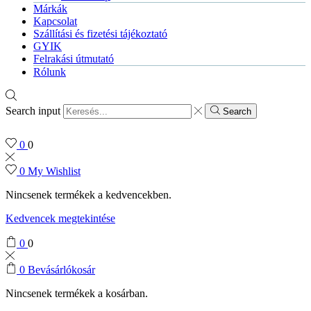
Márkák
Kapcsolat
Szállítási és fizetési tájékoztató
GYIK
Felrakási útmutató
Rólunk
Search input
Search
0
0
0
My Wishlist
Nincsenek termékek a kedvencekben.
Kedvencek megtekintése
0
0
0
Bevásárlókosár
Nincsenek termékek a kosárban.