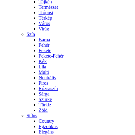
Tájkép
Természet
Trópusi
Térkép
Város
Virág
Szín
Barna
Fehér
Fekete
Fekete-Fehér
Kék
Lila
Multi
Neutrális
Piros
Rózsaszín
Sárga
Szürke
Türkiz
Zöld
Stílus
Country
Egzotikus
Elegáns