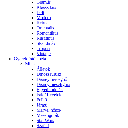
Glamúr
Klasszikus
Loft
Modern
Retro
Orientális
Romantikus
Rusztikus
Skandináv
Trópusi
Vintage
Gyerek fotótapéta
Minta
Állatok
Dinoszaurusz
Disney hercegnő
Disney mesefigura
Egyedi minták
Fák / Levelek
Felhő
Jármű
Marvel hősök
Mesefigurák
Star Wars
Szafari