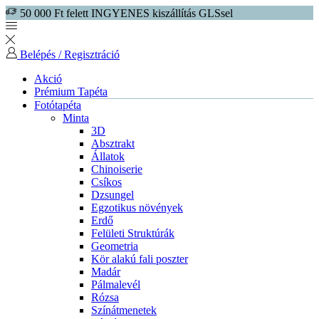
50 000 Ft felett INGYENES kiszállítás GLSsel
Belépés / Regisztráció
Akció
Prémium Tapéta
Fotótapéta
Minta
3D
Absztrakt
Állatok
Chinoiserie
Csíkos
Dzsungel
Egzotikus növények
Erdő
Felületi Struktúrák
Geometria
Kör alakú fali poszter
Madár
Pálmalevél
Rózsa
Színátmenetek