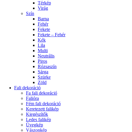
Térkép
Virág
Szín
Barna
Fehér
Fekete
Fekete – Fehér
Kék
Lila
Multi
Neutrális
Piros
Rózsaszín
Sárga
Szürke
Zöld
Fali dekoráció
Fa fali dekoráció
Falióra
Fém fali dekoráció
Keretezett falikép
Kiegészítők
Ledes falikép
Üvegkép
Vászonkép