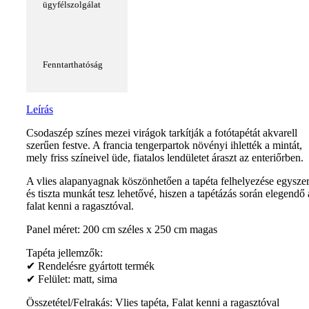
ügyfélszolgálat
Fenntarthatóság
Leírás
Csodaszép színes mezei virágok tarkítják a fotótapétát akvarell
szerűen festve. A francia tengerpartok növényi ihlették a mintát,
mely friss színeivel üde, fiatalos lendületet áraszt az enteriőrben.
A vlies alapanyagnak köszönhetően a tapéta felhelyezése egysze
és tiszta munkát tesz lehetővé, hiszen a tapétázás során elegendő 
falat kenni a ragasztóval.
Panel méret: 200 cm széles x 250 cm magas
Tapéta jellemzők:
✔ Rendelésre gyártott termék
✔ Felület: matt, sima
Összetétel/Felrakás: Vlies tapéta, Falat kenni a ragasztóval