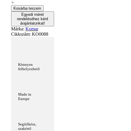
Kosárba teszem
Egyedi méret
rendeléséhez kérd
árajánlatunkat!
Márka:
Komar
Cikkszám:
KO0088
Könnyen
felhelyezhető
Made in
Europe
Segítőkész,
szakértő