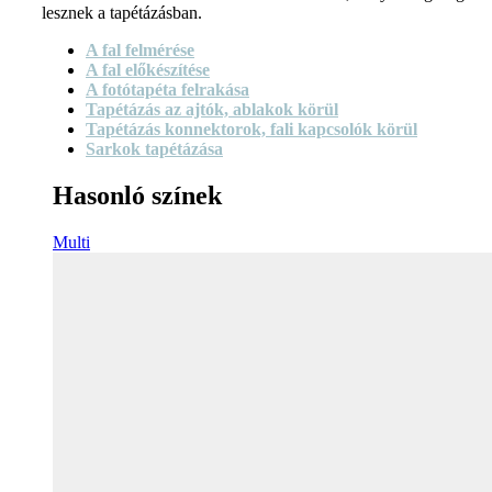
lesznek a tapétázásban.
A fal felmérése
A fal előkészítése
A fotótapéta felrakása
Tapétázás az ajtók, ablakok körül
Tapétázás konnektorok, fali kapcsolók körül
Sarkok tapétázása
Hasonló színek
Multi