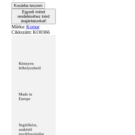
Kosárba teszem
Egyedi méret
rendeléséhez kérd
árajánlatunkat!
Márka:
Komar
Cikkszám:
KO0366
Könnyen
felhelyezhető
Made in
Europe
Segítőkész,
szakértő
ügyfélszolgálat