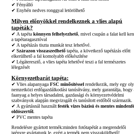
✔ Fényálló
✔ Enyhén nedves ronggyal letörölhető
Milyen előnyökkel rendelkeznek a vlies alapú
tapéták?
✔ A tapéta
könnyen felhelyezhető
, mivel csupán a falat kell ken
a tapétaragasztóval
✔ A tapétázás tiszta munkát tesz lehetővé.
✔
Szárazon visszaszedhető
tapéta, a következő tapétázás előtt
elkerülhető a fal komolyabb előkészítése
✔ Légáteresztő, a vlies tapéta lehetővé teszi a fal természetes
lélegzését
Környezetbarát tapéta:
✔ Vlies alapanyaga
FSC minősítéssel
rendelkezik, mely egy ol
nemzetközi erdőgazdálkodási tanúsítvány, mely garantálja, hogy 
faanyag a helyes társadalmi, gazdasági és környezetvédelmi
szabványok alapján megvizsgált és tanúsított erdőből származik.
✔ A gyártásnál használt
festék vizes bázisú és mentes mindenfé
oldószertől
.
✔ PVC mentes tapéta
Rendelésre gyártott termék:minden fotótapétát a megrendelői
igényre gyártatunk le, ezért a termék nem visszaküldhető!