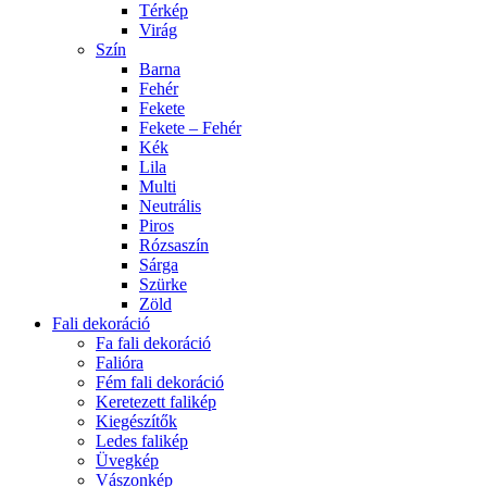
Térkép
Virág
Szín
Barna
Fehér
Fekete
Fekete – Fehér
Kék
Lila
Multi
Neutrális
Piros
Rózsaszín
Sárga
Szürke
Zöld
Fali dekoráció
Fa fali dekoráció
Falióra
Fém fali dekoráció
Keretezett falikép
Kiegészítők
Ledes falikép
Üvegkép
Vászonkép