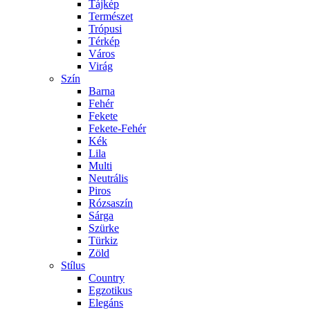
Tájkép
Természet
Trópusi
Térkép
Város
Virág
Szín
Barna
Fehér
Fekete
Fekete-Fehér
Kék
Lila
Multi
Neutrális
Piros
Rózsaszín
Sárga
Szürke
Türkiz
Zöld
Stílus
Country
Egzotikus
Elegáns