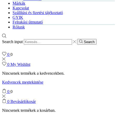
Márkák
Kapcsolat
Szállítási és fizetési tájékoztató
GYIK
Felrakási útmutató
Rólunk
Search input
Search
0
0
0
My Wishlist
Nincsenek termékek a kedvencekben.
Kedvencek megtekintése
0
0
0
Bevásárlókosár
Nincsenek termékek a kosárban.