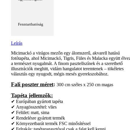
Fenntarthatóság
Leírás
Micimackó a virágos mezőn egy álomszerű, akvarell hatású
fotótapéta, ahol Micimackó, Tigris, Füles és Malacka együtt élve
a természet nyugalmát. A finom pasztellszínek és a szerethető
illusztrációk meghitt, vidám hangulatot teremtenek – tökéletes
választás egy nyugodt, mégis mesés gyerekszobához.
Fali poszter méret
:
300 cm széles x 250 cm magas
Tapéta jellemzők:
✔ Európában gyártott tapéta
✔ Anyagösszetétel: vlies
✔ Felület: matt, sima
✔ Rendelésre gyártott termék
✔ Környezetbarát termék FSC minősítéssel
✔ Felrakás: tapétaragasztóval csak a falat kell kenni