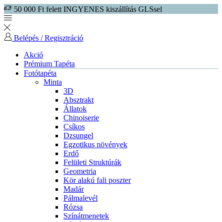
50 000 Ft felett INGYENES kiszállítás GLSsel
Belépés / Regisztráció
Akció
Prémium Tapéta
Fotótapéta
Minta
3D
Absztrakt
Állatok
Chinoiserie
Csíkos
Dzsungel
Egzotikus növények
Erdő
Felületi Struktúrák
Geometria
Kör alakú fali poszter
Madár
Pálmalevél
Rózsa
Színátmenetek