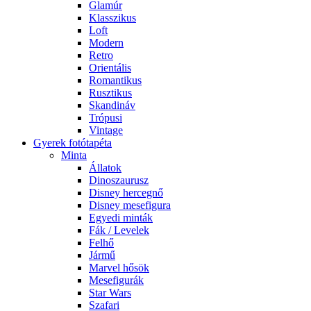
Glamúr
Klasszikus
Loft
Modern
Retro
Orientális
Romantikus
Rusztikus
Skandináv
Trópusi
Vintage
Gyerek fotótapéta
Minta
Állatok
Dinoszaurusz
Disney hercegnő
Disney mesefigura
Egyedi minták
Fák / Levelek
Felhő
Jármű
Marvel hősök
Mesefigurák
Star Wars
Szafari