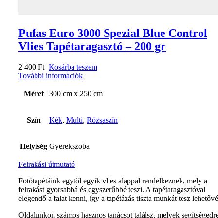
Pufas Euro 3000 Spezial Blue Control
Vlies Tapétaragasztó – 200 gr
2 400
Ft
Kosárba teszem
További információk
Méret
300 cm x 250 cm
Szín
Kék
,
Multi
,
Rózsaszín
Helyiség
Gyerekszoba
Felrakási útmutató
Fotótapétáink egytől egyik vlies alappal rendelkeznek, mely a
felrakást gyorsabbá és egyszerűbbé teszi. A tapétaragasztóval
elegendő a falat kenni, így a tapétázás tiszta munkát tesz lehetővé
Oldalunkon számos hasznos tanácsot találsz, melyek segítségedr