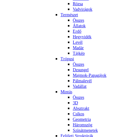
Rózsa
Vadvirágok
Természet
Összes
Állatok
Erdő
Hegyvidék
Levél
Madár
Tájkép
Trópusi
Összes
Dzsungel
Majmok-Papagájok
Pálmalevél
Vadállat
Mintás
Összes
3D
Absztrakt
Csíkos
Geometria
Háromszög
Színátmenetek
Felületi Struktúrák