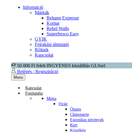
Információ
Márkák
Behang Expresse
Komar
Rebel Walls
Superfresco Easy
GYIK
Felrakási útmutató
Rólunk
Kapcsolat
50 000 Ft felett INGYENES kiszállítás GLSsel
Belépés / Regisztráció
Menu
Kapcsolat
Fotótapéta
Minta
Virág
Összes
Chinoiserie
Egzotikus növények
Kert
Közelkép