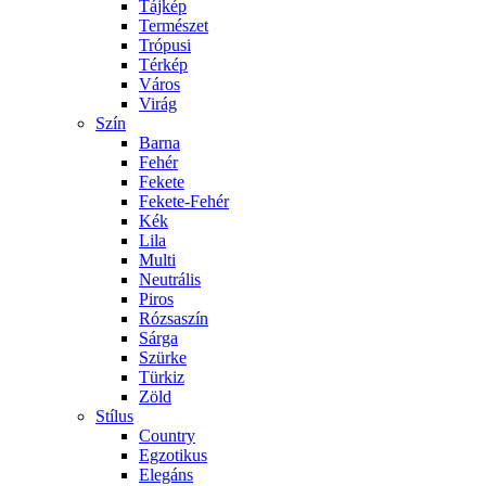
Tájkép
Természet
Trópusi
Térkép
Város
Virág
Szín
Barna
Fehér
Fekete
Fekete-Fehér
Kék
Lila
Multi
Neutrális
Piros
Rózsaszín
Sárga
Szürke
Türkiz
Zöld
Stílus
Country
Egzotikus
Elegáns