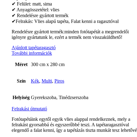
✔ Felület: matt, sima
✔ Anyagösszetétel: vlies
✔ Rendelésre gyártott termék
✔Felrakás: Vlies alapú tapéta, Falat kenni a ragasztóval
Rendelésre gyártott termék:minden fotótapétát a megrendelői
igényre gyártatunk le, ezért a termék nem visszaküldhető!
Ajánlott tapétaragasztó
További információk
Méret
300 cm x 280 cm
Szín
Kék
,
Multi
,
Piros
Helyiség
Gyerekszoba, Tinédzserszoba
Felrakási útmutató
Fotótapétáink egytől egyik vlies alappal rendelkeznek, mely a
felrakást gyorsabbá és egyszerűbbé teszi. A tapétaragasztóval
elegendő a falat kenni, így a tapétázás tiszta munkát tesz lehetővé