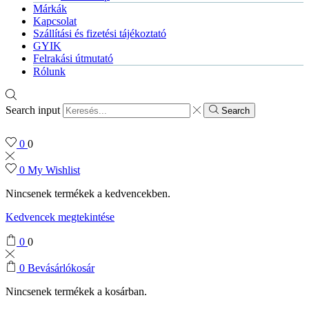
Márkák
Kapcsolat
Szállítási és fizetési tájékoztató
GYIK
Felrakási útmutató
Rólunk
Search input
Search
0
0
0
My Wishlist
Nincsenek termékek a kedvencekben.
Kedvencek megtekintése
0
0
0
Bevásárlókosár
Nincsenek termékek a kosárban.