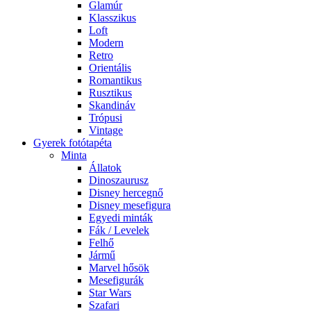
Glamúr
Klasszikus
Loft
Modern
Retro
Orientális
Romantikus
Rusztikus
Skandináv
Trópusi
Vintage
Gyerek fotótapéta
Minta
Állatok
Dinoszaurusz
Disney hercegnő
Disney mesefigura
Egyedi minták
Fák / Levelek
Felhő
Jármű
Marvel hősök
Mesefigurák
Star Wars
Szafari