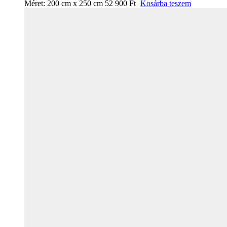
Méret:
200 cm x 250 cm
52 900
Ft
Kosárba teszem