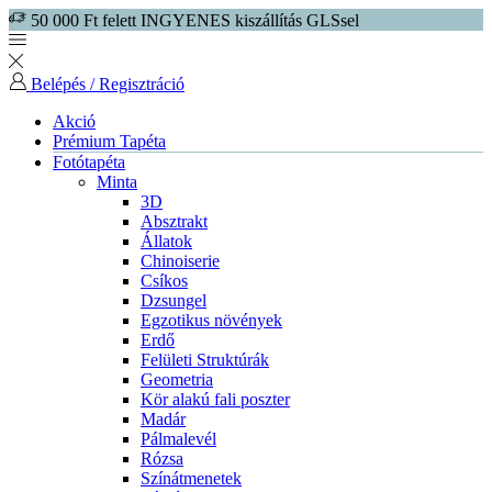
50 000 Ft felett INGYENES kiszállítás GLSsel
Belépés / Regisztráció
Akció
Prémium Tapéta
Fotótapéta
Minta
3D
Absztrakt
Állatok
Chinoiserie
Csíkos
Dzsungel
Egzotikus növények
Erdő
Felületi Struktúrák
Geometria
Kör alakú fali poszter
Madár
Pálmalevél
Rózsa
Színátmenetek