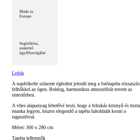
Made in
Europe
Segítőkész,
szakértő
ügyfélszolgálat
Leírás
A napfelkelte színezte égboltot jeleníti meg a fotótapéta rózsaszín
felhőkkel az égen. Boldog, harmonikus atmoszférát teremt az
enteriőrben.
A vlies alapanyag lehetővé teszi, hogy a felrakás könnyű és tiszta
munka legyen, hiszen elegendő a tapéta hátoldalát kenni a
ragasztóval.
Méret: 300 x 280 cm
Tapéta jellemzők