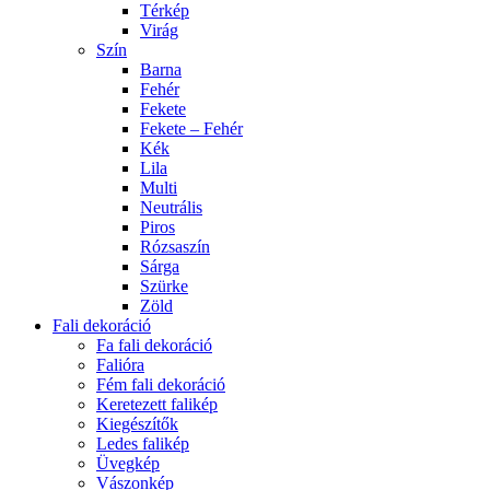
Térkép
Virág
Szín
Barna
Fehér
Fekete
Fekete – Fehér
Kék
Lila
Multi
Neutrális
Piros
Rózsaszín
Sárga
Szürke
Zöld
Fali dekoráció
Fa fali dekoráció
Falióra
Fém fali dekoráció
Keretezett falikép
Kiegészítők
Ledes falikép
Üvegkép
Vászonkép