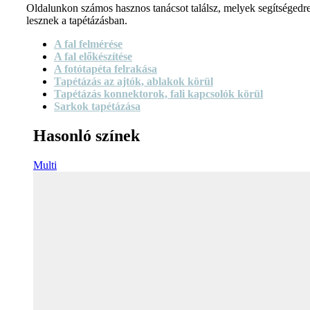
Oldalunkon számos hasznos tanácsot találsz, melyek segítségedr
lesznek a tapétázásban.
A fal felmérése
A fal előkészítése
A fotótapéta felrakása
Tapétázás az ajtók, ablakok körül
Tapétázás konnektorok, fali kapcsolók körül
Sarkok tapétázása
Hasonló színek
Multi