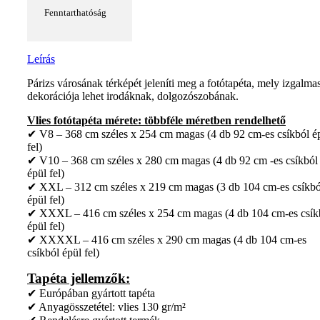
Fenntarthatóság
Leírás
Párizs városának térképét jeleníti meg a fotótapéta, mely izgalma
dekorációja lehet irodáknak, dolgozószobának.
Vlies fotótapéta mérete: többféle méretben rendelhető
✔ V8 – 368 cm széles x 254 cm magas (4 db 92 cm-es csíkból é
fel)
✔ V10 – 368 cm széles x 280 cm magas (4 db 92 cm -es csíkból
épül fel)
✔ XXL – 312 cm széles x 219 cm magas (3 db 104 cm-es csíkbó
épül fel)
✔ XXXL – 416 cm széles x 254 cm magas (4 db 104 cm-es csík
épül fel)
✔ XXXXL – 416 cm széles x 290 cm magas (4 db 104 cm-es
csíkból épül fel)
Tapéta jellemzők:
✔ Európában gyártott tapéta
✔ Anyagösszetétel: vlies 130 gr/m²