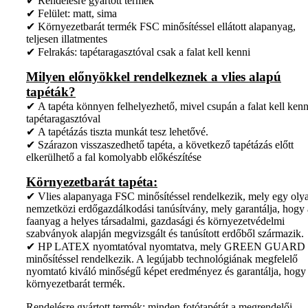
✔ Rendelésre gyártott termék
✔ Felület: matt, sima
✔ Környezetbarát termék FSC minősítéssel ellátott alapanyag,
teljesen illatmentes
✔ Felrakás: tapétaragasztóval csak a falat kell kenni
Milyen előnyökkel rendelkeznek a vlies alapú
tapéták?
✔ A tapéta könnyen felhelyezhető, mivel csupán a falat kell kenn
tapétaragasztóval
✔ A tapétázás tiszta munkát tesz lehetővé.
✔ Szárazon visszaszedhető tapéta, a következő tapétázás előtt
elkerülhető a fal komolyabb előkészítése
Környezetbarát tapéta:
✔ Vlies alapanyaga FSC minősítéssel rendelkezik, mely egy oly
nemzetközi erdőgazdálkodási tanúsítvány, mely garantálja, hogy 
faanyag a helyes társadalmi, gazdasági és környezetvédelmi
szabványok alapján megvizsgált és tanúsított erdőből származik.
✔ HP LATEX nyomtatóval nyomtatva, mely GREEN GUARD
minősítéssel rendelkezik. A legújabb technológiának megfelelő
nyomtató kiváló minőségű képet eredményez és garantálja, hogy
környezetbarát termék.
Rendelésre gyártott termék: minden fotótapétát a megrendelői