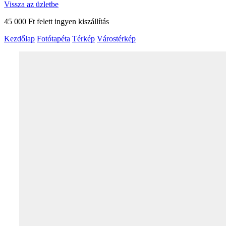
Vissza az üzletbe
45 000 Ft felett ingyen kiszállítás
Kezdőlap
Fotótapéta
Térkép
Várostérkép