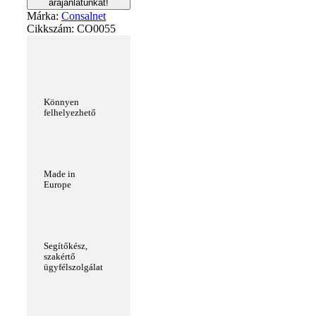
árajánlatunkat!
Márka:
Consalnet
Cikkszám:
CO0055
Könnyen
felhelyezhető
Made in
Europe
Segítőkész,
szakértő
ügyfélszolgálat