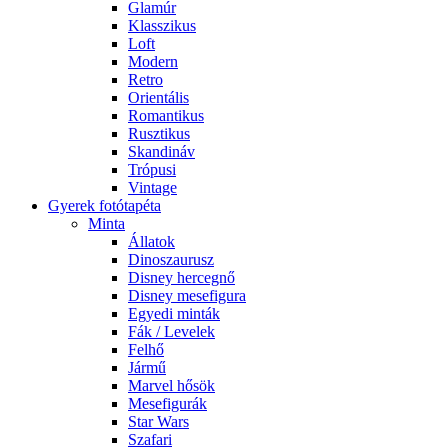
Glamúr
Klasszikus
Loft
Modern
Retro
Orientális
Romantikus
Rusztikus
Skandináv
Trópusi
Vintage
Gyerek fotótapéta
Minta
Állatok
Dinoszaurusz
Disney hercegnő
Disney mesefigura
Egyedi minták
Fák / Levelek
Felhő
Jármű
Marvel hősök
Mesefigurák
Star Wars
Szafari