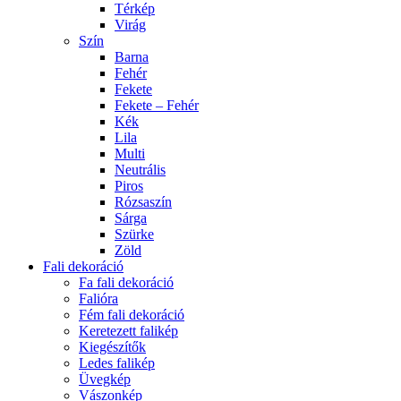
Térkép
Virág
Szín
Barna
Fehér
Fekete
Fekete – Fehér
Kék
Lila
Multi
Neutrális
Piros
Rózsaszín
Sárga
Szürke
Zöld
Fali dekoráció
Fa fali dekoráció
Falióra
Fém fali dekoráció
Keretezett falikép
Kiegészítők
Ledes falikép
Üvegkép
Vászonkép