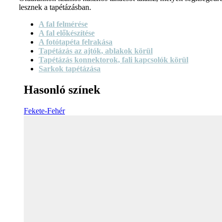
lesznek a tapétázásban.
A fal felmérése
A fal előkészítése
A fotótapéta felrakása
Tapétázás az ajtók, ablakok körül
Tapétázás konnektorok, fali kapcsolók körül
Sarkok tapétázása
Hasonló színek
Fekete-Fehér