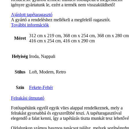
igényre gyártatunk le, ezért a termék nem visszaküldhető!
Ajánlott tapétaragasztó
A gyártó a rendeléshez mellékeli a megfelelő ragasztót.
További információk
312 cm x 219 cm, 368 cm x 254 cm, 368 cm x 280 cm
Méret
416 cm x 254 cm, 416 cm x 290 cm
Helyiség
Iroda, Nappali
Stílus
Loft, Modern, Retro
Szín
Fekete-Fehér
Felrakási útmutató
Fotótapétáink egytől egyik vlies alappal rendelkeznek, mely a
felrakást gyorsabbá és egyszerűbbé teszi. A tapétaragasztóval
elegendő a falat kenni, így a tapétázás tiszta munkát tesz lehetővé
Oldalunkon számos hasznos tanácsot találsz, melyek segítségedr