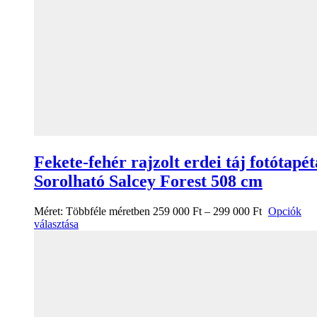
Fekete-fehér rajzolt erdei táj fotótapét
Sorolható Salcey Forest 508 cm
Méret:
Többféle méretben
259 000
Ft
–
299 000
Ft
Opciók
választása