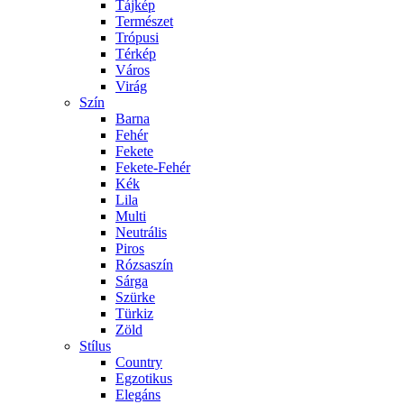
Tájkép
Természet
Trópusi
Térkép
Város
Virág
Szín
Barna
Fehér
Fekete
Fekete-Fehér
Kék
Lila
Multi
Neutrális
Piros
Rózsaszín
Sárga
Szürke
Türkiz
Zöld
Stílus
Country
Egzotikus
Elegáns