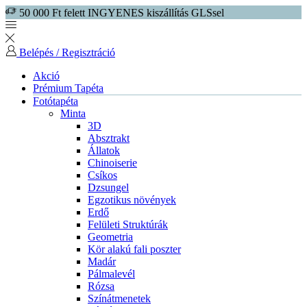
50 000 Ft felett INGYENES kiszállítás GLSsel
Belépés / Regisztráció
Akció
Prémium Tapéta
Fotótapéta
Minta
3D
Absztrakt
Állatok
Chinoiserie
Csíkos
Dzsungel
Egzotikus növények
Erdő
Felületi Struktúrák
Geometria
Kör alakú fali poszter
Madár
Pálmalevél
Rózsa
Színátmenetek