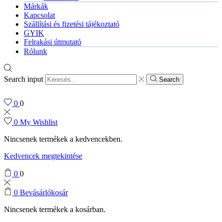
Márkák
Kapcsolat
Szállítási és fizetési tájékoztató
GYIK
Felrakási útmutató
Rólunk
Search input
Search
0
0
0
My Wishlist
Nincsenek termékek a kedvencekben.
Kedvencek megtekintése
0
0
0
Bevásárlókosár
Nincsenek termékek a kosárban.