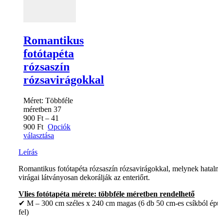
Romantikus
fotótapéta
rózsaszín
rózsavirágokkal
Méret:
Többféle
méretben
37
900
Ft
–
41
900
Ft
Opciók
választása
Leírás
Romantikus fotótapéta rózsaszín rózsavirágokkal, melynek hatal
virágai látványosan dekorálják az enteriőrt.
Vlies fotótapéta mérete: többféle méretben rendelhető
✔ M – 300 cm széles x 240 cm magas (6 db 50 cm-es csíkból ép
fel)