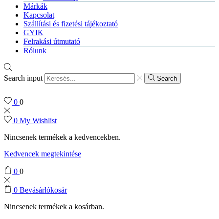
Márkák
Kapcsolat
Szállítási és fizetési tájékoztató
GYIK
Felrakási útmutató
Rólunk
Search input
Search
0
0
0
My Wishlist
Nincsenek termékek a kedvencekben.
Kedvencek megtekintése
0
0
0
Bevásárlókosár
Nincsenek termékek a kosárban.