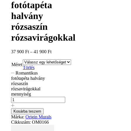
fotótapéta
halvány
rózsaszín
rózsavirágokkal
37 900
Ft
–
41 900
Ft
Méret
Törlés
Romantikus
fotótapéta halvány
rózsaszín
rózsavirágokkal
mennyiség
Kosárba teszem
Márka:
Origin Murals
Cikkszám:
OM0166