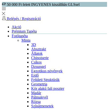
50 000 Ft felett INGYENES kiszállítás GLSsel
Belépés / Regisztráció
Akció
Prémium Tapéta
Fotótapéta
Minta
3D
Absztrakt
Állatok
Chinoiserie
Csíkos
Dzsungel
Egzotikus növények
Erdő
Felületi Struktúrák
Geometria
Kör alakú fali poszter
Madár
Pálmalevél
Rózsa
Színátmenetek