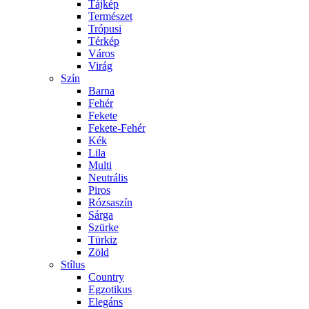
Tájkép
Természet
Trópusi
Térkép
Város
Virág
Szín
Barna
Fehér
Fekete
Fekete-Fehér
Kék
Lila
Multi
Neutrális
Piros
Rózsaszín
Sárga
Szürke
Türkiz
Zöld
Stílus
Country
Egzotikus
Elegáns