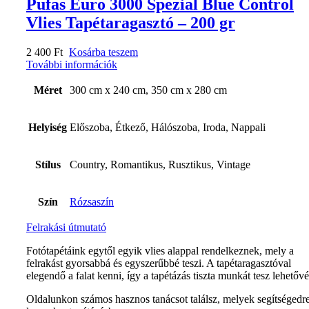
Pufas Euro 3000 Spezial Blue Control
Vlies Tapétaragasztó – 200 gr
2 400
Ft
Kosárba teszem
További információk
Méret
300 cm x 240 cm, 350 cm x 280 cm
Helyiség
Előszoba, Étkező, Hálószoba, Iroda, Nappali
Stílus
Country, Romantikus, Rusztikus, Vintage
Szín
Rózsaszín
Felrakási útmutató
Fotótapétáink egytől egyik vlies alappal rendelkeznek, mely a
felrakást gyorsabbá és egyszerűbbé teszi. A tapétaragasztóval
elegendő a falat kenni, így a tapétázás tiszta munkát tesz lehetővé
Oldalunkon számos hasznos tanácsot találsz, melyek segítségedr