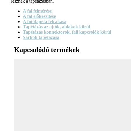
lesznek a tapétázásban.
A fal felmérése
A fal előkészítése
A fotótapéta felrakása
Tapétázás az ajtók, ablakok körül
Tapétázás konnektorok, fali kapcsolók körül
Sarkok tapétázása
Kapcsolódó termékek