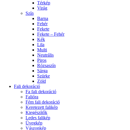
Térkép
Virág
Szín
Barna
Fehér
Fekete
Fekete – Fehér
Kék
Lila
Multi
Neutrális
Piros
Rózsaszín
Sárga
Szürke
Zöld
Fali dekoráció
Fa fali dekoráció
Falióra
Fém fali dekoráció
Keretezett falikép
Kiegészítők
Ledes falikép
Üvegkép
Vászonkép