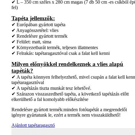
✔ L – 350 cm széles x 280 cm magas (7 db 50 cm -es csíkból ép
fel)
Tapéta jellemzők:
✔ Európában gyártott tapéta
✔ Anyagösszetétel: vlies
✔ Rendelésre gyártott termék
✔ Felület: matt, sima
✔ Környezetbarát termék, teljesen illatmentes
✔ Felrakás: tapétaragasztóval csak a falat kell kenni
Milyen előnyökkel rendelkeznek a vlies alapú
tapéták?
✔ A tapéta könnyen felhelyezhető, mivel csupán a falat kell kenn
tapétaragasztóval
✔ A tapétázás tiszta munkát tesz lehetővé.
✔ Szárazon visszaszedhető tapéta, a következő tapétázás előtt
elkerülhető a fal komolyabb előkészítése
Rendelésre gyártott termék:minden fotótapétát a megrendelői
igényre gyártatunk le, ezért a termék nem visszaküldhető!
Ajánlott tapétaragasztó