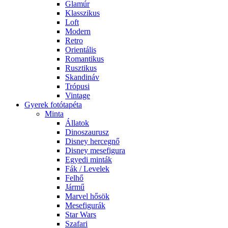
Glamúr
Klasszikus
Loft
Modern
Retro
Orientális
Romantikus
Rusztikus
Skandináv
Trópusi
Vintage
Gyerek fotótapéta
Minta
Állatok
Dinoszaurusz
Disney hercegnő
Disney mesefigura
Egyedi minták
Fák / Levelek
Felhő
Jármű
Marvel hősök
Mesefigurák
Star Wars
Szafari