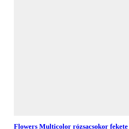
Flowers Multicolor rózsacsokor fekete