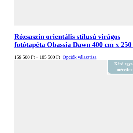
Rózsaszín orientális stílusú virágos
fotótapéta Obassia Dawn 400 cm x 250
159 500
Ft
–
185 500
Ft
Opciók választása
Kérd egye
méretbe