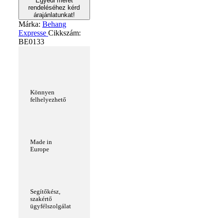
Egyedi méret
rendeléséhez kérd
árajánlatunkat!
Márka:
Behang
Expresse
Cikkszám:
BE0133
Könnyen
felhelyezhető
Made in
Europe
Segítőkész,
szakértő
ügyfélszolgálat