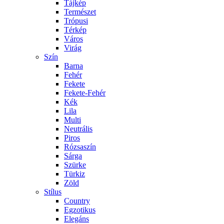
Tájkép
Természet
Trópusi
Térkép
Város
Virág
Szín
Barna
Fehér
Fekete
Fekete-Fehér
Kék
Lila
Multi
Neutrális
Piros
Rózsaszín
Sárga
Szürke
Türkiz
Zöld
Stílus
Country
Egzotikus
Elegáns