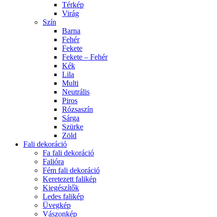
Térkép
Virág
Szín
Barna
Fehér
Fekete
Fekete – Fehér
Kék
Lila
Multi
Neutrális
Piros
Rózsaszín
Sárga
Szürke
Zöld
Fali dekoráció
Fa fali dekoráció
Falióra
Fém fali dekoráció
Keretezett falikép
Kiegészítők
Ledes falikép
Üvegkép
Vászonkép