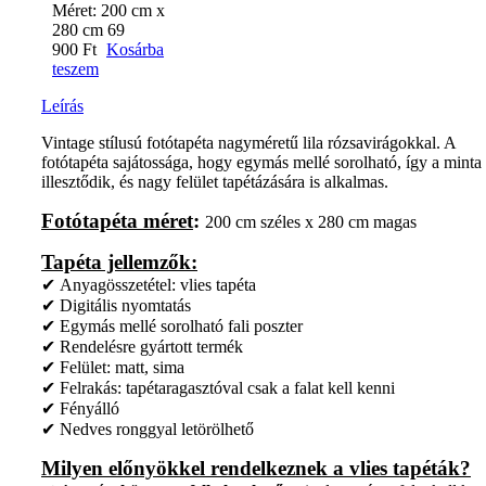
Méret:
200 cm x
280 cm
69
900
Ft
Kosárba
teszem
Leírás
Vintage stílusú fotótapéta nagyméretű lila rózsavirágokkal. A
fotótapéta sajátossága, hogy egymás mellé sorolható, így a minta
illesztődik, és nagy felület tapétázására is alkalmas.
Fotótapéta méret
:
200 cm széles x 280 cm magas
Tapéta jellemzők:
✔ Anyagösszetétel: vlies tapéta
✔ Digitális nyomtatás
✔ Egymás mellé sorolható fali poszter
✔ Rendelésre gyártott termék
✔ Felület: matt, sima
✔ Felrakás: tapétaragasztóval csak a falat kell kenni
✔ Fényálló
✔ Nedves ronggyal letörölhető
Milyen előnyökkel rendelkeznek a vlies tapéták?