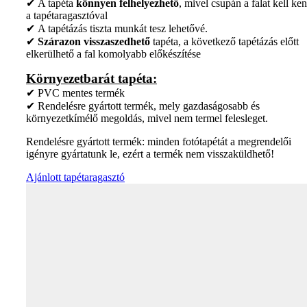
✔ A tapéta
könnyen felhelyezhető
, mivel csupán a falat kell ken
a tapétaragasztóval
✔ A tapétázás tiszta munkát tesz lehetővé.
✔
Szárazon visszaszedhető
tapéta, a következő tapétázás előtt
elkerülhető a fal komolyabb előkészítése
Környezetbarát tapéta:
✔ PVC mentes termék
✔ Rendelésre gyártott termék, mely gazdaságosabb és
környezetkímélő megoldás, mivel nem termel felesleget.
Rendelésre gyártott termék: minden fotótapétát a megrendelői
igényre gyártatunk le, ezért a termék nem visszaküldhető!
Ajánlott tapétaragasztó