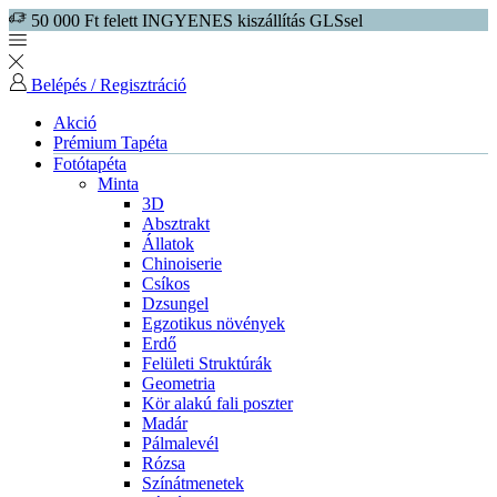
50 000 Ft felett INGYENES kiszállítás GLSsel
Belépés / Regisztráció
Akció
Prémium Tapéta
Fotótapéta
Minta
3D
Absztrakt
Állatok
Chinoiserie
Csíkos
Dzsungel
Egzotikus növények
Erdő
Felületi Struktúrák
Geometria
Kör alakú fali poszter
Madár
Pálmalevél
Rózsa
Színátmenetek