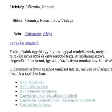
Helyiség
Előszoba, Nappali
Stílus
Country, Romantikus, Vintage
Szín
Rózsaszín
,
Sárga
Felrakási útmutató
Fotótapétáink egytől egyik vlies alappal rendelkeznek, mely a
felrakást gyorsabbá és egyszerűbbé teszi. A tapétaragasztóval
elegendő a falat kenni, így a tapétázás tiszta munkát tesz lehetővé
Oldalunkon számos hasznos tanácsot találsz, melyek segítségedr
lesznek a tapétázásban.
A fal felmérése
A fal előkészítése
A fotótapéta felrakása
Tapétázás az ajtók, ablakok körül
Tapétázás konnektorok, fali kapcsolók körül
Sarkok tapétázása