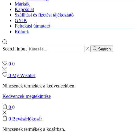
Márkák
Kapcsolat
Szállítási és fizetési tájékoztató
GYIK
Felrakási útmutató
Rólunk
Search input
Search
0
0
0
My Wishlist
Nincsenek termékek a kedvencekben.
Kedvencek megtekintése
0
0
0
Bevásárlókosár
Nincsenek termékek a kosárban.