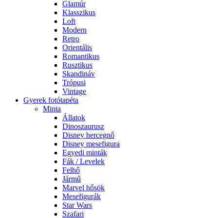
Glamúr
Klasszikus
Loft
Modern
Retro
Orientális
Romantikus
Rusztikus
Skandináv
Trópusi
Vintage
Gyerek fotótapéta
Minta
Állatok
Dinoszaurusz
Disney hercegnő
Disney mesefigura
Egyedi minták
Fák / Levelek
Felhő
Jármű
Marvel hősök
Mesefigurák
Star Wars
Szafari