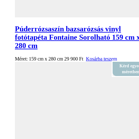
Púderrózsaszín bazsarózsás vinyl
fotótapéta Fontaine Sorolható 159 cm 
280 cm
Méret:
159 cm x 280 cm
29 900
Ft
Kosárba teszem
Kérd egye
méretbe