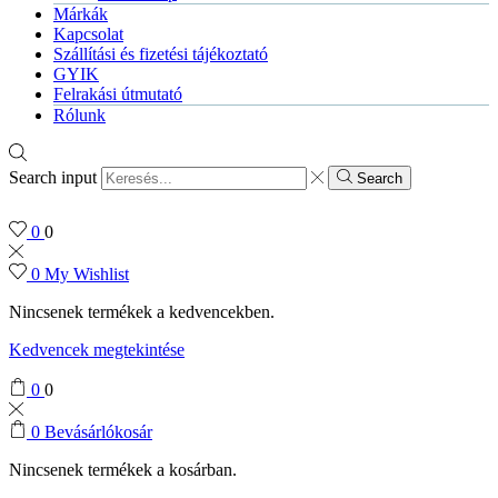
Márkák
Kapcsolat
Szállítási és fizetési tájékoztató
GYIK
Felrakási útmutató
Rólunk
Search input
Search
0
0
0
My Wishlist
Nincsenek termékek a kedvencekben.
Kedvencek megtekintése
0
0
0
Bevásárlókosár
Nincsenek termékek a kosárban.