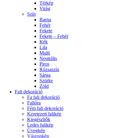
Térkép
Virág
Szín
Barna
Fehér
Fekete
Fekete – Fehér
Kék
Lila
Multi
Neutrális
Piros
Rózsaszín
Sárga
Szürke
Zöld
Fali dekoráció
Fa fali dekoráció
Falióra
Fém fali dekoráció
Keretezett falikép
Kiegészítők
Ledes falikép
Üvegkép
Vászonkép