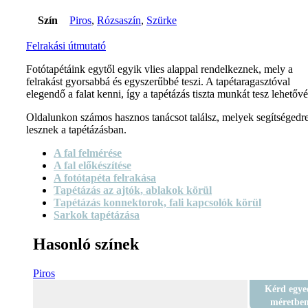
Szín
Piros
,
Rózsaszín
,
Szürke
Felrakási útmutató
Fotótapétáink egytől egyik vlies alappal rendelkeznek, mely a
felrakást gyorsabbá és egyszerűbbé teszi. A tapétaragasztóval
elegendő a falat kenni, így a tapétázás tiszta munkát tesz lehetővé
Oldalunkon számos hasznos tanácsot találsz, melyek segítségedr
lesznek a tapétázásban.
A fal felmérése
A fal előkészítése
A fotótapéta felrakása
Tapétázás az ajtók, ablakok körül
Tapétázás konnektorok, fali kapcsolók körül
Sarkok tapétázása
Hasonló színek
Piros
Kérd egye
méretbe