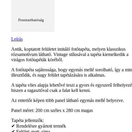
Fenntarthatóság
Leírás
Antik, koptatott felületet imitáló fotótapéta, melyen klasszikus
rózsamotívum látható. Vintage stílusával a tapéta kiemelkedik a
virágos fotótapéták köréből.
A fotótapéta sajátossága, hogy egymás mellé sorolható, így a min
illesztődik, és nagy felület tapétázására is alkalmas.
A tapéta vlies alapja lehetővé teszi a gyors és egyszerű felhelyezé
hiszen a ragasztóval csak a falat kell kenni.
Az enteriőr képen több panel látható egymás mellé helyezve.
Panel méret: 200 cm széles x 280 cm magas
Tapéta jellemzők:
✔ Rendelésre gyártott termék
✔ Felület: matt, sima