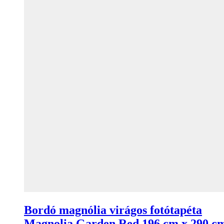
Bordó magnólia virágos fotótapéta
Magnolia Garden Red 196 cm x 290 c