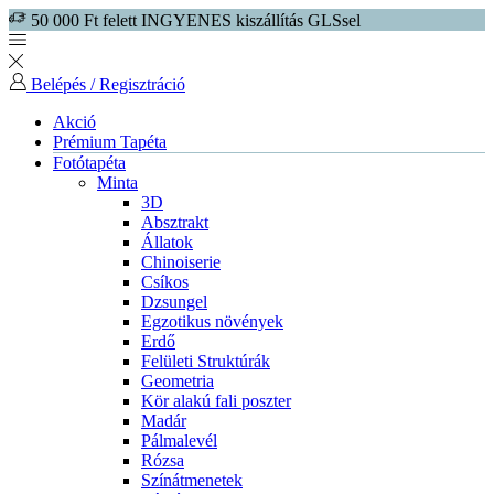
50 000 Ft felett INGYENES kiszállítás GLSsel
Belépés / Regisztráció
Akció
Prémium Tapéta
Fotótapéta
Minta
3D
Absztrakt
Állatok
Chinoiserie
Csíkos
Dzsungel
Egzotikus növények
Erdő
Felületi Struktúrák
Geometria
Kör alakú fali poszter
Madár
Pálmalevél
Rózsa
Színátmenetek