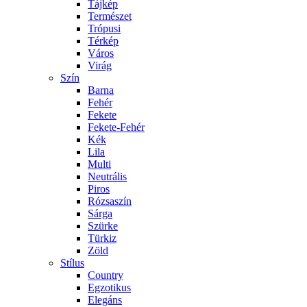
Tájkép
Természet
Trópusi
Térkép
Város
Virág
Szín
Barna
Fehér
Fekete
Fekete-Fehér
Kék
Lila
Multi
Neutrális
Piros
Rózsaszín
Sárga
Szürke
Türkiz
Zöld
Stílus
Country
Egzotikus
Elegáns