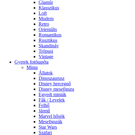
Glamúr
Klasszikus
Loft
Modern
Retro
Orientális
Romantikus
Rusztikus
Skandináv
Trópusi
Vintage
Gyerek fotótapéta
Minta
Állatok
Dinoszaurusz
Disney hercegnő
Disney mesefigura
Egyedi minták
Fák / Levelek
Felhő
Jármű
Marvel hősök
Mesefigurák
Star Wars
Szafari