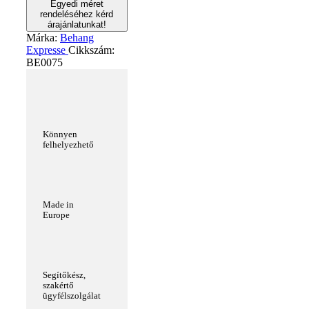
Egyedi méret
rendeléséhez kérd
árajánlatunkat!
Márka:
Behang
Expresse
Cikkszám:
BE0075
Könnyen
felhelyezhető
Made in
Europe
Segítőkész,
szakértő
ügyfélszolgálat