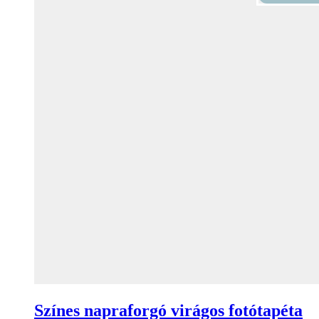
Színes napraforgó virágos fotótapéta