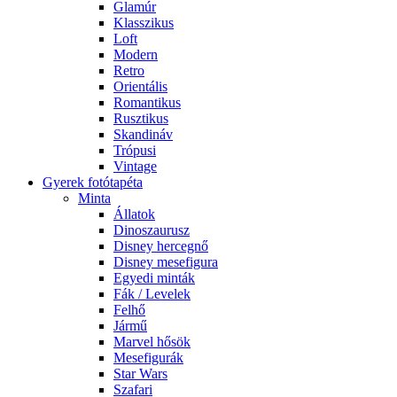
Glamúr
Klasszikus
Loft
Modern
Retro
Orientális
Romantikus
Rusztikus
Skandináv
Trópusi
Vintage
Gyerek fotótapéta
Minta
Állatok
Dinoszaurusz
Disney hercegnő
Disney mesefigura
Egyedi minták
Fák / Levelek
Felhő
Jármű
Marvel hősök
Mesefigurák
Star Wars
Szafari