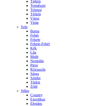
Tájkép
Természet
Trópusi
Térkép
Város
Virág
Szín
Barna
Fehér
Fekete
Fekete-Fehér
Kék
Lila
Multi
Neutrális
Piros
Rózsaszín
Sárga
Szürke
Türkiz
Zöld
Stílus
Country
Egzotikus
Elegáns