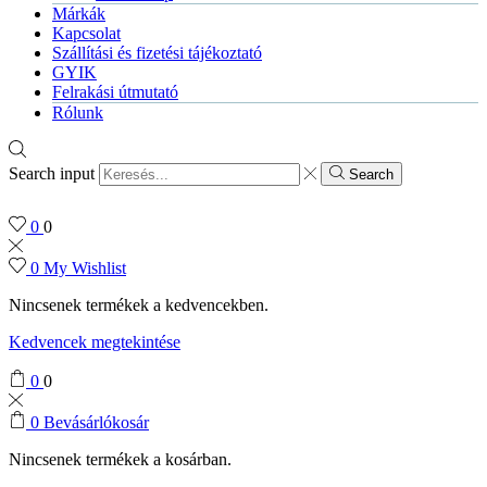
Márkák
Kapcsolat
Szállítási és fizetési tájékoztató
GYIK
Felrakási útmutató
Rólunk
Search input
Search
0
0
0
My Wishlist
Nincsenek termékek a kedvencekben.
Kedvencek megtekintése
0
0
0
Bevásárlókosár
Nincsenek termékek a kosárban.