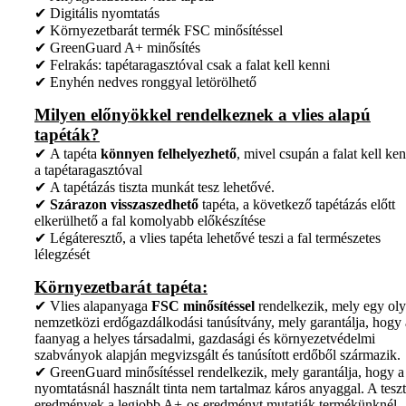
✔ Digitális nyomtatás
✔ Környezetbarát termék FSC minősítéssel
✔ GreenGuard A+ minősítés
✔ Felrakás: tapétaragasztóval csak a falat kell kenni
✔ Enyhén nedves ronggyal letörölhető
Milyen előnyökkel rendelkeznek a vlies alapú
tapéták?
✔ A tapéta
könnyen felhelyezhető
, mivel csupán a falat kell ken
a tapétaragasztóval
✔ A tapétázás tiszta munkát tesz lehetővé.
✔
Szárazon visszaszedhető
tapéta, a következő tapétázás előtt
elkerülhető a fal komolyabb előkészítése
✔ Légáteresztő, a vlies tapéta lehetővé teszi a fal természetes
lélegzését
Környezetbarát tapéta:
✔ Vlies alapanyaga
FSC minősítéssel
rendelkezik, mely egy ol
nemzetközi erdőgazdálkodási tanúsítvány, mely garantálja, hogy 
faanyag a helyes társadalmi, gazdasági és környezetvédelmi
szabványok alapján megvizsgált és tanúsított erdőből származik.
✔ GreenGuard minősítéssel rendelkezik, mely garantálja, hogy a
nyomtatásnál használt tinta nem tartalmaz káros anyaggal. A teszt
eredmények a legjobb A+-os eredményt mutatják termékünknél.