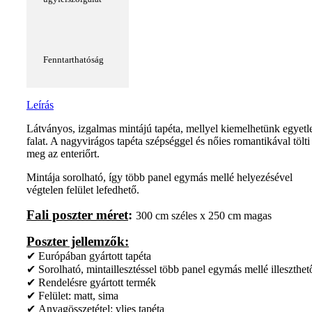
Fenntarthatóság
Leírás
Látványos, izgalmas mintájú tapéta, mellyel kiemelhetünk egyetl
falat. A nagyvirágos tapéta szépséggel és nőies romantikával tölti
meg az enteriőrt.
Mintája sorolható, így több panel egymás mellé helyezésével
végtelen felület lefedhető.
Fali poszter méret
:
300 cm széles x 250 cm magas
Poszter jellemzők:
✔ Európában gyártott tapéta
✔ Sorolható, mintaillesztéssel több panel egymás mellé illeszthet
✔ Rendelésre gyártott termék
✔ Felület: matt, sima
✔ Anyagösszetétel: vlies tapéta