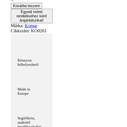
Kosárba teszem
Egyedi méret
rendeléséhez kérd
árajánlatunkat!
Márka:
Komar
Cikkszám:
KO0261
Könnyen
felhelyezhető
Made in
Europe
Segítőkész,
szakértő
ügyfélszolgálat