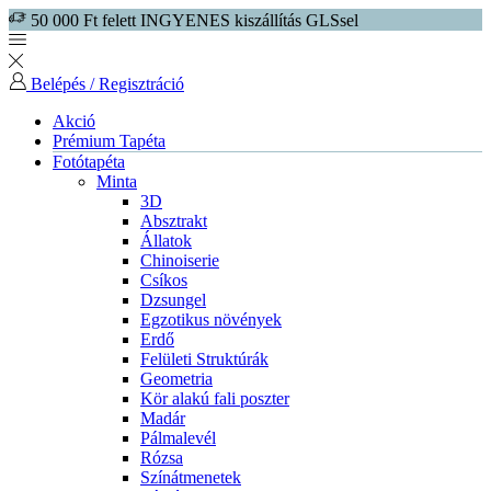
50 000 Ft felett INGYENES kiszállítás GLSsel
Belépés / Regisztráció
Akció
Prémium Tapéta
Fotótapéta
Minta
3D
Absztrakt
Állatok
Chinoiserie
Csíkos
Dzsungel
Egzotikus növények
Erdő
Felületi Struktúrák
Geometria
Kör alakú fali poszter
Madár
Pálmalevél
Rózsa
Színátmenetek