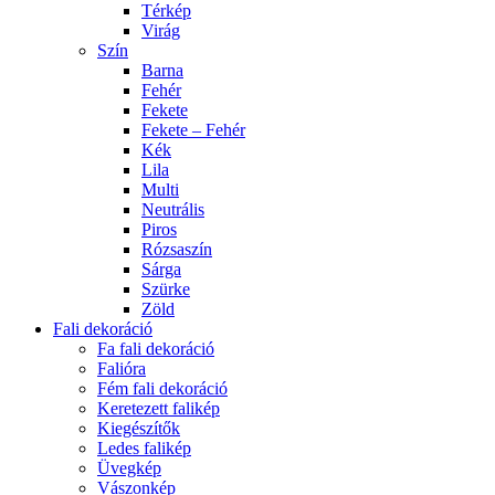
Térkép
Virág
Szín
Barna
Fehér
Fekete
Fekete – Fehér
Kék
Lila
Multi
Neutrális
Piros
Rózsaszín
Sárga
Szürke
Zöld
Fali dekoráció
Fa fali dekoráció
Falióra
Fém fali dekoráció
Keretezett falikép
Kiegészítők
Ledes falikép
Üvegkép
Vászonkép