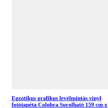
Egzotikus grafikus levélmintás vinyl
fotótapéta Colobra Sorolható 159 cm x