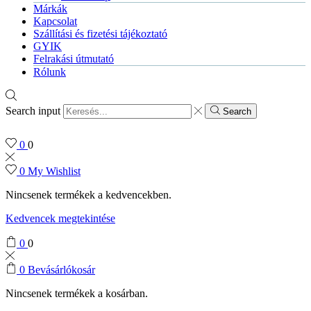
Márkák
Kapcsolat
Szállítási és fizetési tájékoztató
GYIK
Felrakási útmutató
Rólunk
Search input
Search
0
0
0
My Wishlist
Nincsenek termékek a kedvencekben.
Kedvencek megtekintése
0
0
0
Bevásárlókosár
Nincsenek termékek a kosárban.