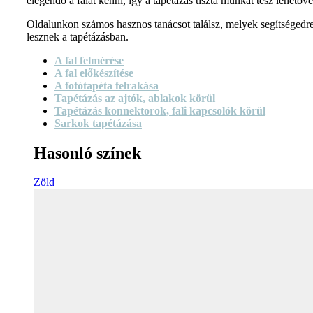
elegendő a falat kenni, így a tapétázás tiszta munkát tesz lehetővé
Oldalunkon számos hasznos tanácsot találsz, melyek segítségedr
lesznek a tapétázásban.
A fal felmérése
A fal előkészítése
A fotótapéta felrakása
Tapétázás az ajtók, ablakok körül
Tapétázás konnektorok, fali kapcsolók körül
Sarkok tapétázása
Hasonló színek
Zöld