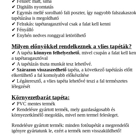
✔ Felület: matt, sima
✔ Digitális nyomtatás
✔ Egymás mellé sorolható fali poszter, így nagyobb falszakaszo
tapétázása is megoldható
✔ Felrakás: tapétaragasztóval csak a falat kell kenni
✔ Fényálló
✔ Enyhén nedves ronggyal letörölhető
Milyen előnyökkel rendelkeznek a vlies tapéták?
✔ A tapéta
könnyen felhelyezhető
, mivel csupán a falat kell ken
a tapétaragasztóval
✔ A tapétázás tiszta munkát tesz lehetővé.
✔
Szárazon visszaszedhető
tapéta, a következő tapétázás előtt
elkerülhető a fal komolyabb előkészítése
✔ Légáteresztő, a vlies tapéta lehetővé teszi a fal természetes
lélegzését
Környezetbarát tapéta:
✔ PVC mentes termék
✔ Rendelésre gyártott termék, mely gazdaságosabb és
környezetkímélő megoldás, mivel nem termel felesleget.
Rendelésre gyártott termék: minden fotótapétát a megrendelői
igényre gyártatunk le, ezért a termék nem visszaküldhető!