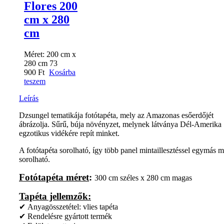
Flores 200
cm x 280
cm
Méret:
200 cm x
280 cm
73
900
Ft
Kosárba
teszem
Leírás
Dzsungel tematikája fotótapéta, mely az Amazonas esőerdőjét
ábrázolja. Sűrű, búja növényzet, melynek látványa Dél-Amerika
egzotikus vidékére repít minket.
A fotótapéta sorolható, így több panel mintaillesztéssel egymás m
sorolható.
Fotótapéta méret
:
300 cm széles x 280 cm magas
Tapéta jellemzők:
✔ Anyagösszetétel: vlies tapéta
✔ Rendelésre gyártott termék