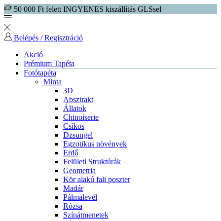
50 000 Ft felett INGYENES kiszállítás GLSsel
Belépés / Regisztráció
Akció
Prémium Tapéta
Fotótapéta
Minta
3D
Absztrakt
Állatok
Chinoiserie
Csíkos
Dzsungel
Egzotikus növények
Erdő
Felületi Struktúrák
Geometria
Kör alakú fali poszter
Madár
Pálmalevél
Rózsa
Színátmenetek