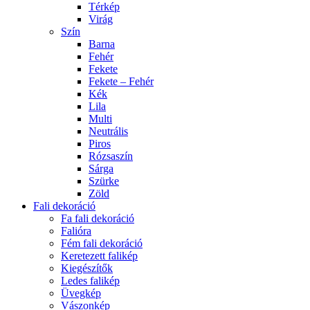
Térkép
Virág
Szín
Barna
Fehér
Fekete
Fekete – Fehér
Kék
Lila
Multi
Neutrális
Piros
Rózsaszín
Sárga
Szürke
Zöld
Fali dekoráció
Fa fali dekoráció
Falióra
Fém fali dekoráció
Keretezett falikép
Kiegészítők
Ledes falikép
Üvegkép
Vászonkép