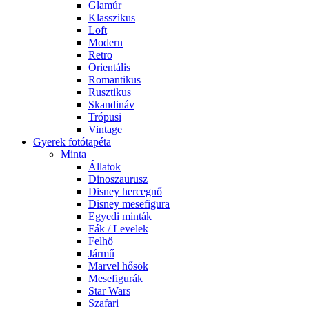
Glamúr
Klasszikus
Loft
Modern
Retro
Orientális
Romantikus
Rusztikus
Skandináv
Trópusi
Vintage
Gyerek fotótapéta
Minta
Állatok
Dinoszaurusz
Disney hercegnő
Disney mesefigura
Egyedi minták
Fák / Levelek
Felhő
Jármű
Marvel hősök
Mesefigurák
Star Wars
Szafari