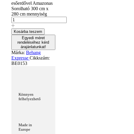
esőerdővel Amazonas
Sorolható 300 cm x
280 cm mennyiség
Kosárba teszem
Egyedi méret
rendeléséhez kérd
árajánlatunkat!
Márka:
Behang
Expresse
Cikkszám:
BE0153
Könnyen
felhelyezhető
Made in
Europe