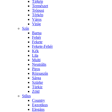
Tájkép
Természet
Trópusi
Térkép
Város
Virág
Szín
Barna
Fehér
Fekete
Fekete-Fehér
Kék
Lila
Multi
Neutrális
Piros
Rózsaszín
Sárga
Szürke
Türkiz
Zöld
Stílus
Country
Egzotikus
Elegáns