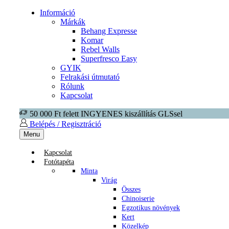
Információ
Márkák
Behang Expresse
Komar
Rebel Walls
Superfresco Easy
GYIK
Felrakási útmutató
Rólunk
Kapcsolat
50 000 Ft felett INGYENES kiszállítás GLSsel
Belépés / Regisztráció
Menu
Kapcsolat
Fotótapéta
Minta
Virág
Összes
Chinoiserie
Egzotikus növények
Kert
Közelkép