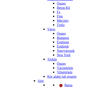
Összes
Beton-Kő
Fa
Fém
Márvány
Tégla
Város
Összes
Budapest
Építészet
Épületek
Nagyvárosok
New York
Térkép
Összes
Várostérkép
Világtérkép
Kör alakú fali poszter
Szín
Barna