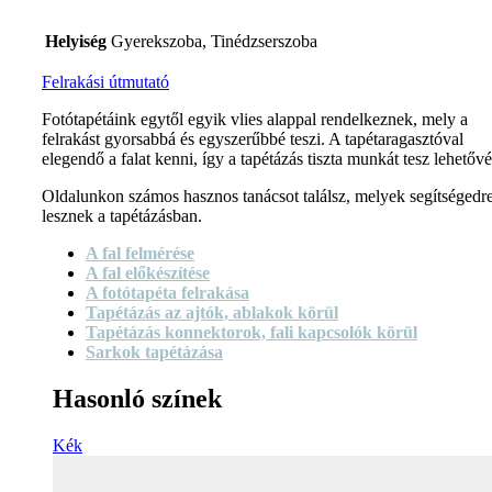
Helyiség
Gyerekszoba, Tinédzserszoba
Felrakási útmutató
Fotótapétáink egytől egyik vlies alappal rendelkeznek, mely a
felrakást gyorsabbá és egyszerűbbé teszi. A tapétaragasztóval
elegendő a falat kenni, így a tapétázás tiszta munkát tesz lehetővé
Oldalunkon számos hasznos tanácsot találsz, melyek segítségedr
lesznek a tapétázásban.
A fal felmérése
A fal előkészítése
A fotótapéta felrakása
Tapétázás az ajtók, ablakok körül
Tapétázás konnektorok, fali kapcsolók körül
Sarkok tapétázása
Hasonló színek
Kék