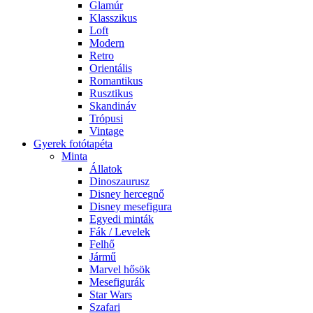
Glamúr
Klasszikus
Loft
Modern
Retro
Orientális
Romantikus
Rusztikus
Skandináv
Trópusi
Vintage
Gyerek fotótapéta
Minta
Állatok
Dinoszaurusz
Disney hercegnő
Disney mesefigura
Egyedi minták
Fák / Levelek
Felhő
Jármű
Marvel hősök
Mesefigurák
Star Wars
Szafari