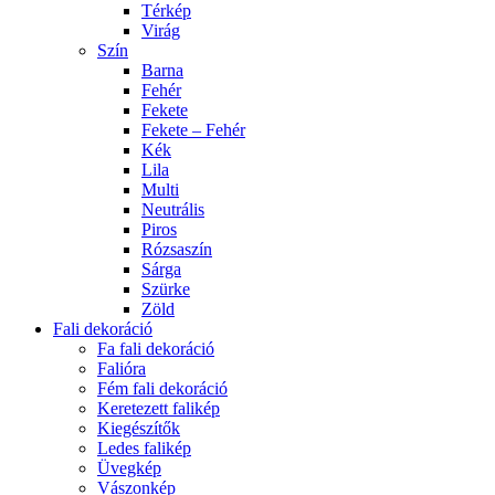
Térkép
Virág
Szín
Barna
Fehér
Fekete
Fekete – Fehér
Kék
Lila
Multi
Neutrális
Piros
Rózsaszín
Sárga
Szürke
Zöld
Fali dekoráció
Fa fali dekoráció
Falióra
Fém fali dekoráció
Keretezett falikép
Kiegészítők
Ledes falikép
Üvegkép
Vászonkép