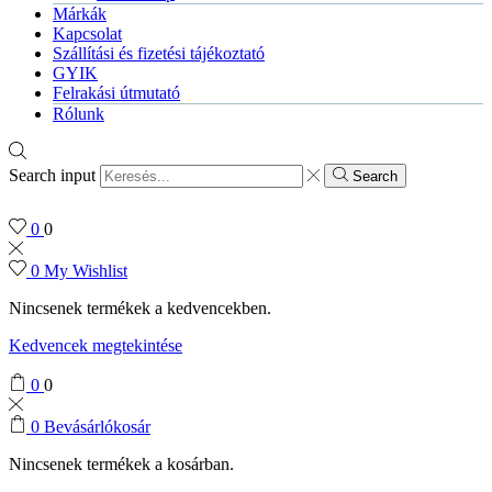
Márkák
Kapcsolat
Szállítási és fizetési tájékoztató
GYIK
Felrakási útmutató
Rólunk
Search input
Search
0
0
0
My Wishlist
Nincsenek termékek a kedvencekben.
Kedvencek megtekintése
0
0
0
Bevásárlókosár
Nincsenek termékek a kosárban.