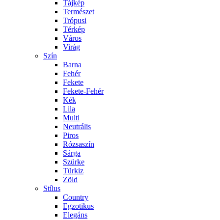
Tájkép
Természet
Trópusi
Térkép
Város
Virág
Szín
Barna
Fehér
Fekete
Fekete-Fehér
Kék
Lila
Multi
Neutrális
Piros
Rózsaszín
Sárga
Szürke
Türkiz
Zöld
Stílus
Country
Egzotikus
Elegáns