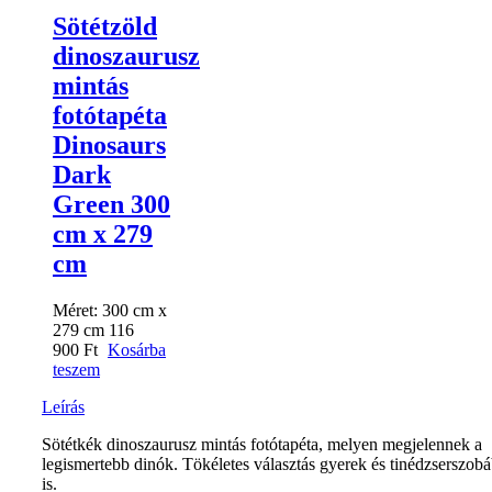
Sötétzöld
dinoszaurusz
mintás
fotótapéta
Dinosaurs
Dark
Green 300
cm x 279
cm
Méret:
300 cm x
279 cm
116
900
Ft
Kosárba
teszem
Leírás
Sötétkék dinoszaurusz mintás fotótapéta, melyen megjelennek a
legismertebb dinók. Tökéletes választás gyerek és tinédzserszob
is.