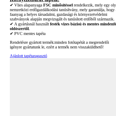
✔ Vlies alapanyaga
FSC minősítéssel
rendelkezik, mely egy ol
nemzetközi erdőgazdálkodási tanúsítvány, mely garantálja, hogy 
faanyag a helyes társadalmi, gazdasági és környezetvédelmi
szabványok alapján megvizsgált és tanúsított erdőből származik.
✔ A gyártásnál használt
festék vizes bázisú és mentes mindenfé
oldószertől
.
✔ PVC mentes tapéta
Rendelésre gyártott termék:minden fotótapétát a megrendelői
igényre gyártatunk le, ezért a termék nem visszaküldhető!
Ajánlott tapétaragasztó