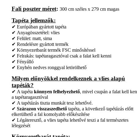
Fali poszter méret
:
300 cm széles x 279 cm magas
Tapéta jellemzők:
✔ Európában gyártott tapéta
✔ Anyagösszetétel: vlies
✔ Felület: matt, sima
✔ Rendelésre gyártott termék
✔ Környezetbarát termék FSC minősítéssel
✔ Felrakás: tapétaragasztóval csak a falat kell kenni
✔ Fényálló
✔ Enyhén nedves ronggyal letörölhető
Milyen előnyökkel rendelkeznek a vlies alapú
tapéták?
✔ A tapéta
könnyen felhelyezhető
, mivel csupán a falat kell ken
a tapétaragasztóval
✔ A tapétázás tiszta munkát tesz lehetővé.
✔
Szárazon visszaszedhető
tapéta, a következő tapétázás előtt
elkerülhető a fal komolyabb előkészítése
✔ Légáteresztő, a vlies tapéta lehetővé teszi a fal természetes
lélegzését
Környezetbarát tapéta: