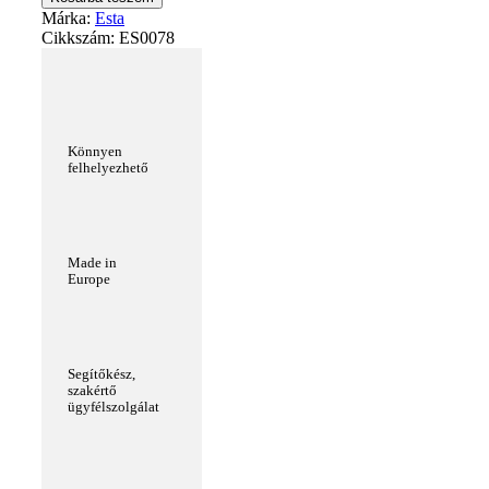
Márka:
Esta
Cikkszám:
ES0078
Könnyen
felhelyezhető
Made in
Europe
Segítőkész,
szakértő
ügyfélszolgálat