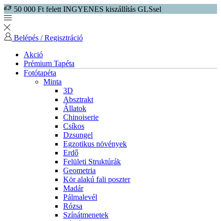
50 000 Ft felett INGYENES kiszállítás GLSsel
Belépés / Regisztráció
Akció
Prémium Tapéta
Fotótapéta
Minta
3D
Absztrakt
Állatok
Chinoiserie
Csíkos
Dzsungel
Egzotikus növények
Erdő
Felületi Struktúrák
Geometria
Kör alakú fali poszter
Madár
Pálmalevél
Rózsa
Színátmenetek