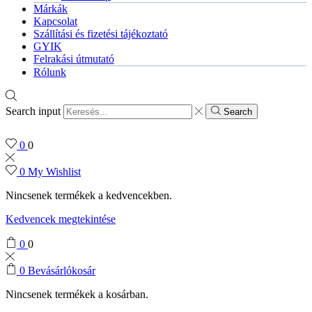
Márkák
Kapcsolat
Szállítási és fizetési tájékoztató
GYIK
Felrakási útmutató
Rólunk
Search input
Search
0
0
0
My Wishlist
Nincsenek termékek a kedvencekben.
Kedvencek megtekintése
0
0
0
Bevásárlókosár
Nincsenek termékek a kosárban.