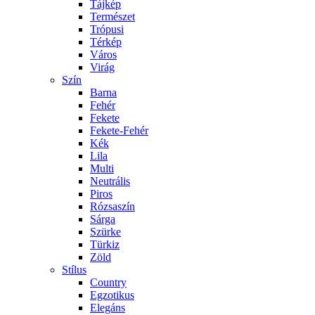
Tájkép
Természet
Trópusi
Térkép
Város
Virág
Szín
Barna
Fehér
Fekete
Fekete-Fehér
Kék
Lila
Multi
Neutrális
Piros
Rózsaszín
Sárga
Szürke
Türkiz
Zöld
Stílus
Country
Egzotikus
Elegáns