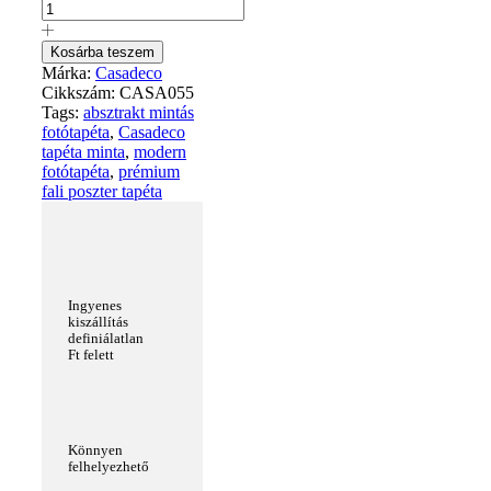
Kosárba teszem
Márka:
Casadeco
Cikkszám:
CASA055
Tags:
absztrakt mintás
fotótapéta
,
Casadeco
tapéta minta
,
modern
fotótapéta
,
prémium
fali poszter tapéta
Ingyenes
kiszállítás
definiálatlan
Ft felett
Könnyen
felhelyezhető