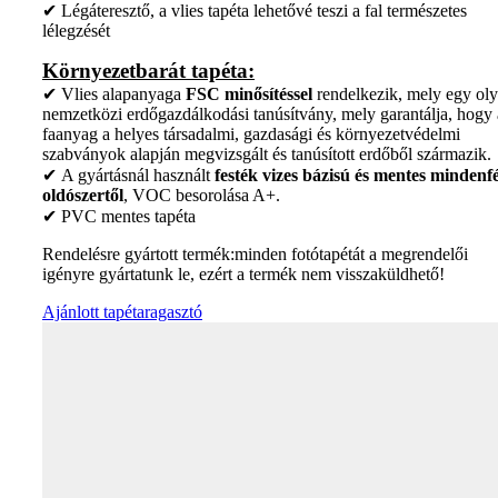
✔ Légáteresztő, a vlies tapéta lehetővé teszi a fal természetes
lélegzését
Környezetbarát tapéta:
✔ Vlies alapanyaga
FSC minősítéssel
rendelkezik, mely egy ol
nemzetközi erdőgazdálkodási tanúsítvány, mely garantálja, hogy 
faanyag a helyes társadalmi, gazdasági és környezetvédelmi
szabványok alapján megvizsgált és tanúsított erdőből származik.
✔ A gyártásnál használt
festék vizes bázisú és mentes mindenfé
oldószertől
, VOC besorolása A+.
✔ PVC mentes tapéta
Rendelésre gyártott termék:minden fotótapétát a megrendelői
igényre gyártatunk le, ezért a termék nem visszaküldhető!
Ajánlott tapétaragasztó