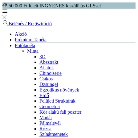
50 000 Ft felett INGYENES kiszállítás GLSsel
Belépés / Regisztráció
Akció
Prémium Tapéta
Fotótapéta
Minta
3D
Absztrakt
Állatok
Chinoiserie
Csíkos
Dzsungel
Egzotikus növények
Erdő
Felületi Struktúrák
Geometria
Kör alakú fali poszter
Madár
Pálmalevél
Rózsa
Színátmenetek