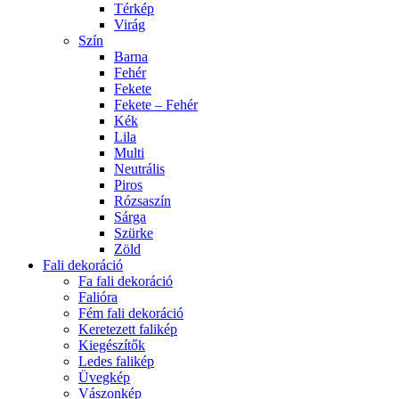
Térkép
Virág
Szín
Barna
Fehér
Fekete
Fekete – Fehér
Kék
Lila
Multi
Neutrális
Piros
Rózsaszín
Sárga
Szürke
Zöld
Fali dekoráció
Fa fali dekoráció
Falióra
Fém fali dekoráció
Keretezett falikép
Kiegészítők
Ledes falikép
Üvegkép
Vászonkép