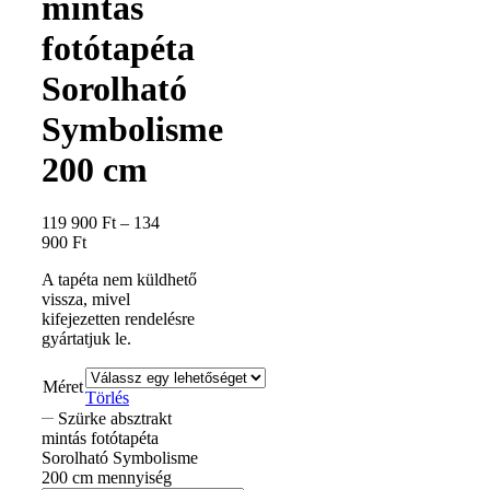
mintás
fotótapéta
Sorolható
Symbolisme
200 cm
119 900
Ft
–
134
900
Ft
A tapéta nem küldhető
vissza, mivel
kifejezetten rendelésre
gyártatjuk le.
Méret
Törlés
Szürke absztrakt
mintás fotótapéta
Sorolható Symbolisme
200 cm mennyiség