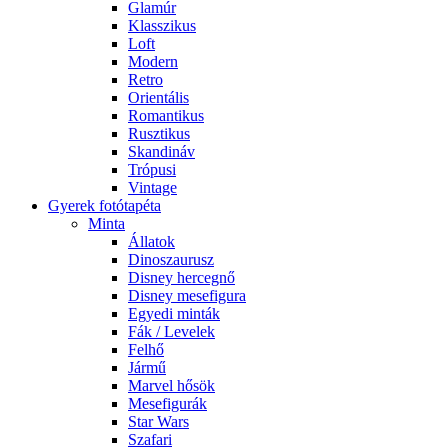
Glamúr
Klasszikus
Loft
Modern
Retro
Orientális
Romantikus
Rusztikus
Skandináv
Trópusi
Vintage
Gyerek fotótapéta
Minta
Állatok
Dinoszaurusz
Disney hercegnő
Disney mesefigura
Egyedi minták
Fák / Levelek
Felhő
Jármű
Marvel hősök
Mesefigurák
Star Wars
Szafari