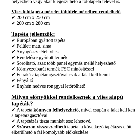
helyezhető vagy akár kiegészíthető a fotótapéta felével is.
Vlies fotótapéta mérete: többféle méretben rendelhető
✔ 200 cm x 250 cm
✔ 200 cm x 280 cm
Tapéta jellemzők:
✔ Európában gyártott tapéta
✔ Felület: matt, sima
✔ Anyagösszetétel: vlies
✔ Rendelésre gyártott termék
✔ Sorolható, azaz több panel egymás mellé helyezhető
✔ Környezetbarát termék FSC minősítéssel
✔ Felrakás: tapétaragasztóval csak a falat kell kenni
✔ Fényálló
✔ Enyhén nedves ronggyal letörölhető
Milyen előnyökkel rendelkeznek a vlies alapú
tapéták?
✔ A tapéta
könnyen felhelyezhető
, mivel csupán a falat kell ken
a tapétaragasztóval
✔ A tapétázás tiszta munkát tesz lehetővé.
✔
Szárazon visszaszedhető
tapéta, a következő tapétázás előtt
elkerülhető a fal komolyabb előkészítése