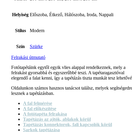
Helyiség
Előszoba, Étkező, Hálószoba, Iroda, Nappali
Stílus
Modern
Szín
Szürke
Felrakási útmutató
Fotótapétáink egytől egyik vlies alappal rendelkeznek, mely a
felrakást gyorsabbá és egyszerűbbé teszi. A tapétaragasztóval
elegendő a falat kenni, így a tapétázás tiszta munkát tesz lehetővé
Oldalunkon számos hasznos tanácsot találsz, melyek segítségedr
lesznek a tapétázásban.
A fal felmérése
A fal előkészítése
A fotótapéta felrakása
Tapétázás az ajtók, ablakok körül
Tapétázás konnektorok, fali kapcsolók körül
Sarkok tapétázása