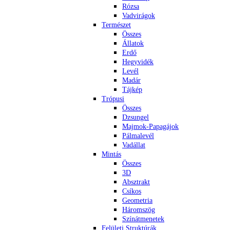
Rózsa
Vadvirágok
Természet
Összes
Állatok
Erdő
Hegyvidék
Levél
Madár
Tájkép
Trópusi
Összes
Dzsungel
Majmok-Papagájok
Pálmalevél
Vadállat
Mintás
Összes
3D
Absztrakt
Csíkos
Geometria
Háromszög
Színátmenetek
Felületi Struktúrák