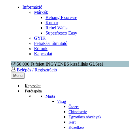
Információ
Márkák
Behang Expresse
Komar
Rebel Walls
Superfresco Easy
GYIK
Felrakási útmutató
Rólunk
Kapcsolat
50 000 Ft felett INGYENES kiszállítás GLSsel
Belépés / Regisztráció
Menu
Kapcsolat
Fotótapéta
Minta
Virág
Összes
Chinoiserie
Egzotikus növények
Kert
Közelkép