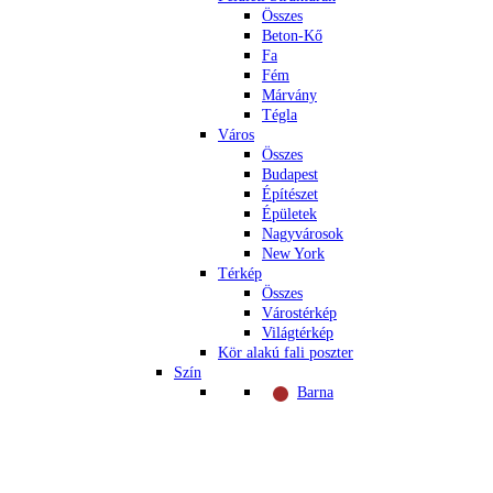
Összes
Beton-Kő
Fa
Fém
Márvány
Tégla
Város
Összes
Budapest
Építészet
Épületek
Nagyvárosok
New York
Térkép
Összes
Várostérkép
Világtérkép
Kör alakú fali poszter
Szín
Barna