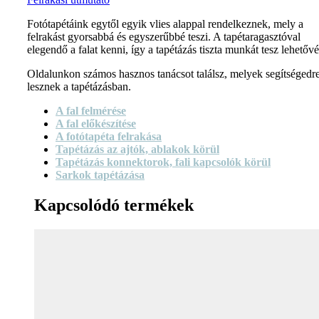
Fotótapétáink egytől egyik vlies alappal rendelkeznek, mely a
felrakást gyorsabbá és egyszerűbbé teszi. A tapétaragasztóval
elegendő a falat kenni, így a tapétázás tiszta munkát tesz lehetővé
Oldalunkon számos hasznos tanácsot találsz, melyek segítségedr
lesznek a tapétázásban.
A fal felmérése
A fal előkészítése
A fotótapéta felrakása
Tapétázás az ajtók, ablakok körül
Tapétázás konnektorok, fali kapcsolók körül
Sarkok tapétázása
Kapcsolódó termékek