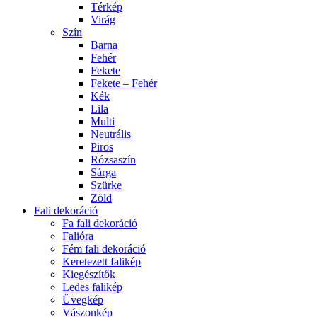
Térkép
Virág
Szín
Barna
Fehér
Fekete
Fekete – Fehér
Kék
Lila
Multi
Neutrális
Piros
Rózsaszín
Sárga
Szürke
Zöld
Fali dekoráció
Fa fali dekoráció
Falióra
Fém fali dekoráció
Keretezett falikép
Kiegészítők
Ledes falikép
Üvegkép
Vászonkép