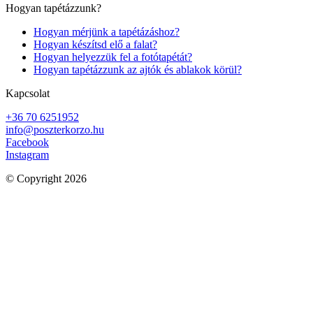
Hogyan tapétázzunk?
Hogyan mérjünk a tapétázáshoz?
Hogyan készítsd elő a falat?
Hogyan helyezzük fel a fotótapétát?
Hogyan tapétázzunk az ajtók és ablakok körül?
Kapcsolat
+36 70 6251952
info@poszterkorzo.hu
Facebook
Instagram
© Copyright 2026