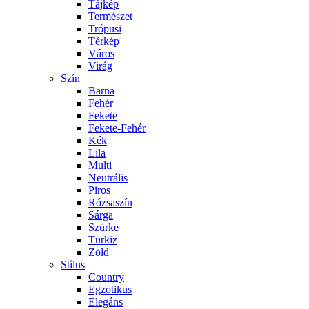
Tájkép
Természet
Trópusi
Térkép
Város
Virág
Szín
Barna
Fehér
Fekete
Fekete-Fehér
Kék
Lila
Multi
Neutrális
Piros
Rózsaszín
Sárga
Szürke
Türkiz
Zöld
Stílus
Country
Egzotikus
Elegáns