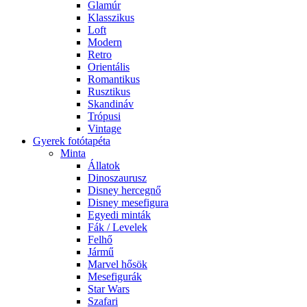
Glamúr
Klasszikus
Loft
Modern
Retro
Orientális
Romantikus
Rusztikus
Skandináv
Trópusi
Vintage
Gyerek fotótapéta
Minta
Állatok
Dinoszaurusz
Disney hercegnő
Disney mesefigura
Egyedi minták
Fák / Levelek
Felhő
Jármű
Marvel hősök
Mesefigurák
Star Wars
Szafari