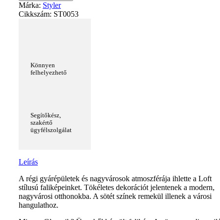
Márka:
Styler
Cikkszám:
ST0053
Könnyen
felhelyezhető
Segítőkész,
szakértő
ügyfélszolgálat
Leírás
A régi gyárépületek és nagyvárosok atmoszférája ihlette a Loft
stílusú faliképeinket. Tökéletes dekorációt jelentenek a modern,
nagyvárosi otthonokba. A sötét színek remekül illenek a városi
hangulathoz.