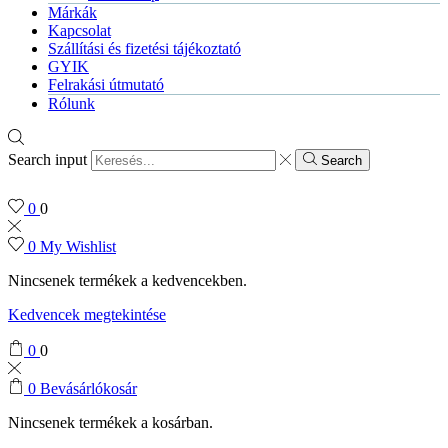
Márkák
Kapcsolat
Szállítási és fizetési tájékoztató
GYIK
Felrakási útmutató
Rólunk
Search input
Search
0
0
0
My Wishlist
Nincsenek termékek a kedvencekben.
Kedvencek megtekintése
0
0
0
Bevásárlókosár
Nincsenek termékek a kosárban.