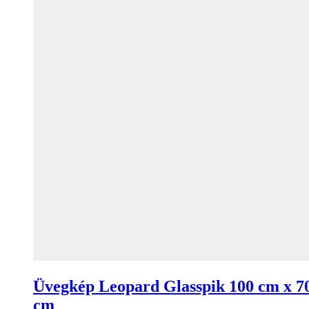
Üvegkép Leopard Glasspik 100 cm x 7
cm