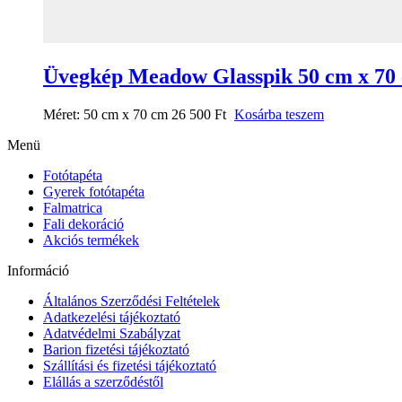
Üvegkép Meadow Glasspik 50 cm x 70
Méret:
50 cm x 70 cm
26 500
Ft
Kosárba teszem
Menü
Fotótapéta
Gyerek fotótapéta
Falmatrica
Fali dekoráció
Akciós termékek
Információ
Általános Szerződési Feltételek
Adatkezelési tájékoztató
Adatvédelmi Szabályzat
Barion fizetési tájékoztató
Szállítási és fizetési tájékoztató
Elállás a szerződéstől