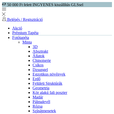
50 000 Ft felett INGYENES kiszállítás GLSsel
Belépés / Regisztráció
Akció
Prémium Tapéta
Fotótapéta
Minta
3D
Absztrakt
Állatok
Chinoiserie
Csíkos
Dzsungel
Egzotikus növények
Erdő
Felületi Struktúrák
Geometria
Kör alakú fali poszter
Madár
Pálmalevél
Rózsa
Színátmenetek