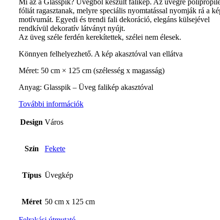
Mi az a Glasspik? Üvegből készült falikép. Az üvegre polipropil
fóliát ragasztanak, melyre speciális nyomtatással nyomják rá a ké
motívumát. Egyedi és trendi fali dekoráció, elegáns külsejével
rendkívül dekoratív látványt nyújt.
Az üveg széle ferdén kerekítettek, szélei nem élesek.
Könnyen felhelyezhető. A kép akasztóval van ellátva
Méret: 50 cm × 125 cm (szélesség x magasság)
Anyag: Glasspik – Üveg falikép akasztóval
További információk
Design
Város
Szín
Fekete
Típus
Üvegkép
Méret
50 cm x 125 cm
Felrakási útmutató