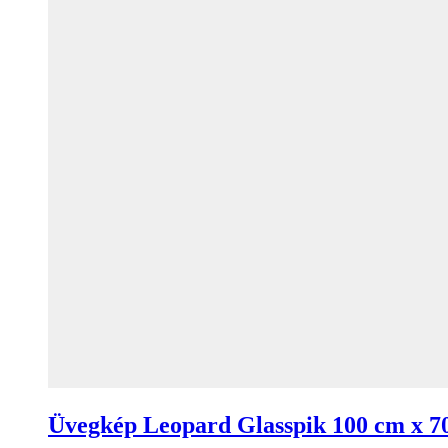
Üvegkép Leopard Glasspik 100 cm x 7