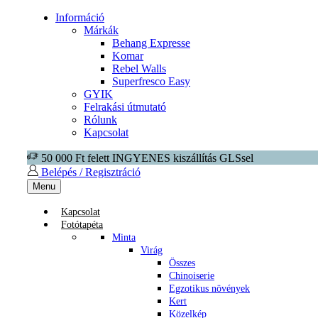
Információ
Márkák
Behang Expresse
Komar
Rebel Walls
Superfresco Easy
GYIK
Felrakási útmutató
Rólunk
Kapcsolat
50 000 Ft felett INGYENES kiszállítás GLSsel
Belépés / Regisztráció
Menu
Kapcsolat
Fotótapéta
Minta
Virág
Összes
Chinoiserie
Egzotikus növények
Kert
Közelkép