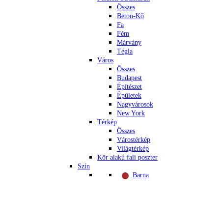
Összes
Beton-Kő
Fa
Fém
Márvány
Tégla
Város
Összes
Budapest
Építészet
Épületek
Nagyvárosok
New York
Térkép
Összes
Várostérkép
Világtérkép
Kör alakú fali poszter
Szín
Barna