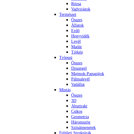
Rózsa
Vadvirágok
Természet
Összes
Állatok
Erdő
Hegyvidék
Levél
Madár
Tájkép
Trópusi
Összes
Dzsungel
Majmok-Papagájok
Pálmalevél
Vadállat
Mintás
Összes
3D
Absztrakt
Csíkos
Geometria
Háromszög
Színátmenetek
Felületi Struktúrák