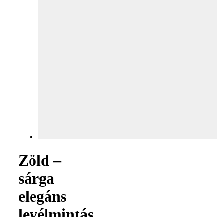
Zöld –
sárga
elegáns
levélmintás