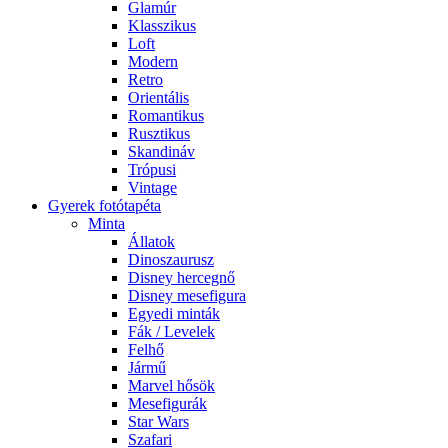
Glamúr
Klasszikus
Loft
Modern
Retro
Orientális
Romantikus
Rusztikus
Skandináv
Trópusi
Vintage
Gyerek fotótapéta
Minta
Állatok
Dinoszaurusz
Disney hercegnő
Disney mesefigura
Egyedi minták
Fák / Levelek
Felhő
Jármű
Marvel hősök
Mesefigurák
Star Wars
Szafari