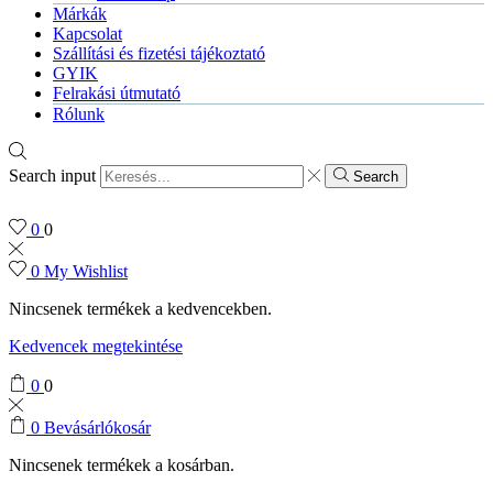
Márkák
Kapcsolat
Szállítási és fizetési tájékoztató
GYIK
Felrakási útmutató
Rólunk
Search input
Search
0
0
0
My Wishlist
Nincsenek termékek a kedvencekben.
Kedvencek megtekintése
0
0
0
Bevásárlókosár
Nincsenek termékek a kosárban.