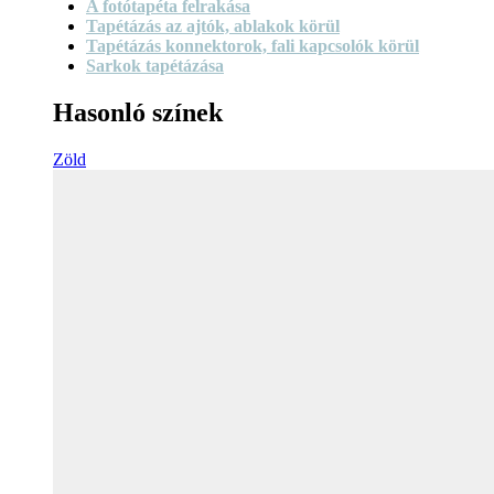
A fotótapéta felrakása
Tapétázás az ajtók, ablakok körül
Tapétázás konnektorok, fali kapcsolók körül
Sarkok tapétázása
Hasonló színek
Zöld