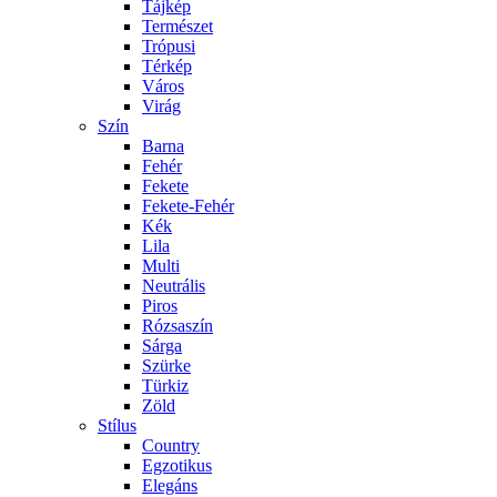
Tájkép
Természet
Trópusi
Térkép
Város
Virág
Szín
Barna
Fehér
Fekete
Fekete-Fehér
Kék
Lila
Multi
Neutrális
Piros
Rózsaszín
Sárga
Szürke
Türkiz
Zöld
Stílus
Country
Egzotikus
Elegáns