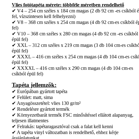
Vlies fotótapéta mérete: többféle méretben rendelhető
✔ V4 – 254 cm széles x 184 cm magas (2 db 92 cm -es csíkból é
fel, vízszintesen kell felhelyezni)
✔ V8 – 368 cm széles x 254 cm magas (4 db 92 cm-es csíkból é
fel)
✔ V10 – 368 cm széles x 280 cm magas (4 db 92 cm -es csíkból
épül fel)
✔ XXL – 312 cm széles x 219 cm magas (3 db 104 cm-es csíkbó
épül fel)
✔ XXXL – 416 cm széles x 254 cm magas (4 db 104 cm-es csík
épül fel)
✔ XXXXL – 416 cm széles x 290 cm magas (4 db 104 cm-es
csíkból épül fel)
Tapéta jellemzők:
✔ Európában gyártott tapéta
✔ Felület: matt, sima
✔ Anyagösszetétel: vlies 130 gr/m²
✔ Rendelésre gyártott termék
✔ Környezetbarát termék FSC minősítéssel ellátott alapanyag,
teljesen illatmentes
✔ Felrakás: tapétaragasztóval csak a falat kell kenni
✔ A tapéta vinyl változatban is rendelhető, ehhez kérje
árajánlatunkat