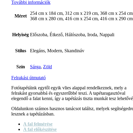
További információk
254 cm x 184 cm, 312 cm x 219 cm, 368 cm x 254 cm
Méret
368 cm x 280 cm, 416 cm x 254 cm, 416 cm x 290 cm
Helyiség
Előszoba, Étkező, Hálószoba, Iroda, Nappali
Stílus
Elegáns, Modern, Skandináv
Szín
Sárga
,
Zöld
Felrakási útmutató
Fotótapétáink egytől egyik vlies alappal rendelkeznek, mely a
felrakást gyorsabbá és egyszerűbbé teszi. A tapétaragasztóval
elegendő a falat kenni, így a tapétázás tiszta munkát tesz lehetővé
Oldalunkon számos hasznos tanácsot találsz, melyek segítségedr
lesznek a tapétázásban.
A fal felmérése
A fal előkészítése