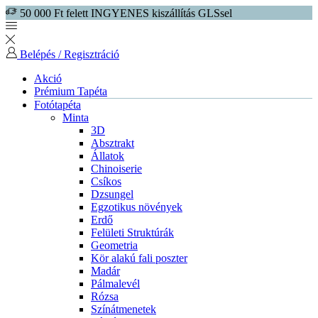
50 000 Ft felett INGYENES kiszállítás GLSsel
Belépés / Regisztráció
Akció
Prémium Tapéta
Fotótapéta
Minta
3D
Absztrakt
Állatok
Chinoiserie
Csíkos
Dzsungel
Egzotikus növények
Erdő
Felületi Struktúrák
Geometria
Kör alakú fali poszter
Madár
Pálmalevél
Rózsa
Színátmenetek