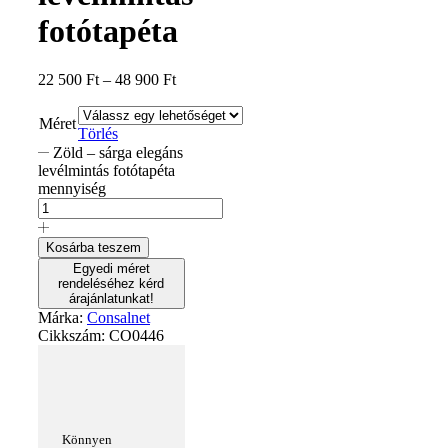
fotótapéta
22 500
Ft
–
48 900
Ft
Méret
Törlés
Zöld – sárga elegáns
levélmintás fotótapéta
mennyiség
Kosárba teszem
Egyedi méret
rendeléséhez kérd
árajánlatunkat!
Márka:
Consalnet
Cikkszám:
CO0446
Könnyen