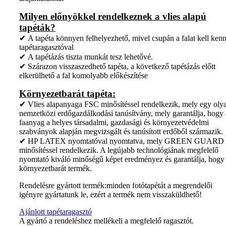
Milyen előnyökkel rendelkeznek a vlies alapú
tapéták?
✔ A tapéta könnyen felhelyezhető, mivel csupán a falat kell kenn
tapétaragasztóval
✔ A tapétázás tiszta munkát tesz lehetővé.
✔ Szárazon visszaszedhető tapéta, a következő tapétázás előtt
elkerülhető a fal komolyabb előkészítése
Környezetbarát tapéta:
✔ Vlies alapanyaga FSC minősítéssel rendelkezik, mely egy oly
nemzetközi erdőgazdálkodási tanúsítvány, mely garantálja, hogy 
faanyag a helyes társadalmi, gazdasági és környezetvédelmi
szabványok alapján megvizsgált és tanúsított erdőből származik.
✔ HP LATEX nyomtatóval nyomtatva, mely GREEN GUARD
minősítéssel rendelkezik. A legújabb technológiának megfelelő
nyomtató kiváló minőségű képet eredményez és garantálja, hogy
környezetbarát termék.
Rendelésre gyártott termék:minden fotótapétát a megrendelői
igényre gyártatunk le, ezért a termék nem visszaküldhető!
Ajánlott tapétaragasztó
A gyártó a rendeléshez mellékeli a megfelelő ragasztót.