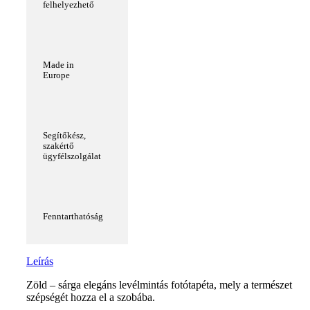
felhelyezhető
Made in
Europe
Segítőkész,
szakértő
ügyfélszolgálat
Fenntarthatóság
Leírás
Zöld – sárga elegáns levélmintás fotótapéta, mely a természet
szépségét hozza el a szobába.