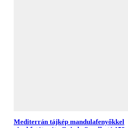
Mediterrán tájkép mandulafenyőkkel