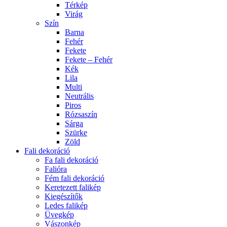
Térkép
Virág
Szín
Barna
Fehér
Fekete
Fekete – Fehér
Kék
Lila
Multi
Neutrális
Piros
Rózsaszín
Sárga
Szürke
Zöld
Fali dekoráció
Fa fali dekoráció
Falióra
Fém fali dekoráció
Keretezett falikép
Kiegészítők
Ledes falikép
Üvegkép
Vászonkép