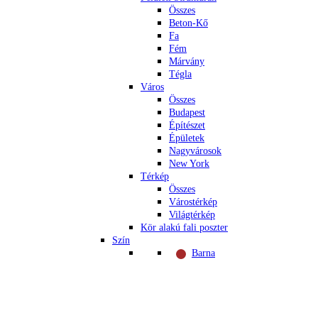
Összes
Beton-Kő
Fa
Fém
Márvány
Tégla
Város
Összes
Budapest
Építészet
Épületek
Nagyvárosok
New York
Térkép
Összes
Várostérkép
Világtérkép
Kör alakú fali poszter
Szín
Barna