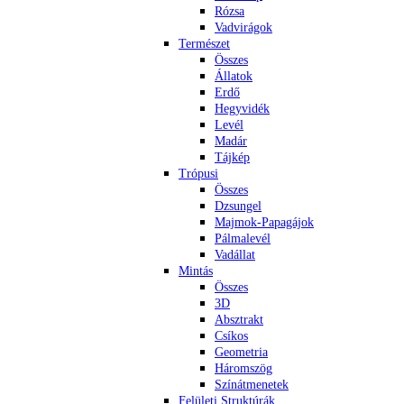
Rózsa
Vadvirágok
Természet
Összes
Állatok
Erdő
Hegyvidék
Levél
Madár
Tájkép
Trópusi
Összes
Dzsungel
Majmok-Papagájok
Pálmalevél
Vadállat
Mintás
Összes
3D
Absztrakt
Csíkos
Geometria
Háromszög
Színátmenetek
Felületi Struktúrák