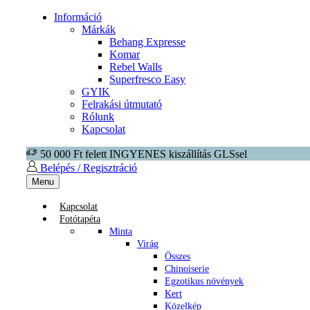
Információ
Márkák
Behang Expresse
Komar
Rebel Walls
Superfresco Easy
GYIK
Felrakási útmutató
Rólunk
Kapcsolat
50 000 Ft felett INGYENES kiszállítás GLSsel
Belépés / Regisztráció
Menu
Kapcsolat
Fotótapéta
Minta
Virág
Összes
Chinoiserie
Egzotikus növények
Kert
Közelkép