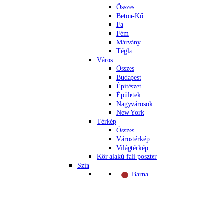
Összes
Beton-Kő
Fa
Fém
Márvány
Tégla
Város
Összes
Budapest
Építészet
Épületek
Nagyvárosok
New York
Térkép
Összes
Várostérkép
Világtérkép
Kör alakú fali poszter
Szín
Barna