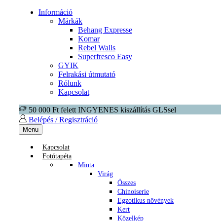
Információ
Márkák
Behang Expresse
Komar
Rebel Walls
Superfresco Easy
GYIK
Felrakási útmutató
Rólunk
Kapcsolat
50 000 Ft felett INGYENES kiszállítás GLSsel
Belépés / Regisztráció
Menu
Kapcsolat
Fotótapéta
Minta
Virág
Összes
Chinoiserie
Egzotikus növények
Kert
Közelkép