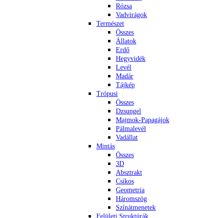
Rózsa
Vadvirágok
Természet
Összes
Állatok
Erdő
Hegyvidék
Levél
Madár
Tájkép
Trópusi
Összes
Dzsungel
Majmok-Papagájok
Pálmalevél
Vadállat
Mintás
Összes
3D
Absztrakt
Csíkos
Geometria
Háromszög
Színátmenetek
Felületi Struktúrák