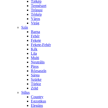
Tájkép
Természet
Trópusi
Térkép
Város
Virág
Szín
Barna
Fehér
Fekete
Fekete-Fehér
Kék
Lila
Multi
Neutrális
Piros
Rózsaszín
Sárga
Szürke
Türkiz
Zöld
Stílus
Country
Egzotikus
Elegáns