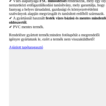
✔ Vlies alapanyaga
FSC minősítéssel
rendelkezik, mely egy ol
nemzetközi erdőgazdálkodási tanúsítvány, mely garantálja, hogy 
faanyag a helyes társadalmi, gazdasági és környezetvédelmi
szabványok alapján megvizsgált és tanúsított erdőből származik.
✔ A gyártásnál használt
festék vizes bázisú és mentes mindenfé
oldószertől
.
✔ PVC mentes termék.
Rendelésre gyártott termék:minden fotótapétát a megrendelői
igényre gyártatunk le, ezért a termék nem visszaküldhető!
Ajánlott tapétaragasztó