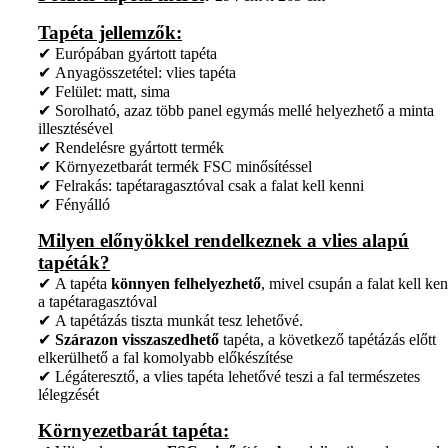
Tapéta jellemzők:
✔ Európában gyártott tapéta
✔ Anyagösszetétel: vlies tapéta
✔ Felület: matt, sima
✔ Sorolható, azaz több panel egymás mellé helyezhető a minta
illesztésével
✔ Rendelésre gyártott termék
✔ Környezetbarát termék FSC minősítéssel
✔ Felrakás: tapétaragasztóval csak a falat kell kenni
✔ Fényálló
Milyen előnyökkel rendelkeznek a vlies alapú
tapéták?
✔ A tapéta
könnyen felhelyezhető
, mivel csupán a falat kell ken
a tapétaragasztóval
✔ A tapétázás tiszta munkát tesz lehetővé.
✔
Szárazon visszaszedhető
tapéta, a következő tapétázás előtt
elkerülhető a fal komolyabb előkészítése
✔ Légáteresztő, a vlies tapéta lehetővé teszi a fal természetes
lélegzését
Környezetbarát tapéta: