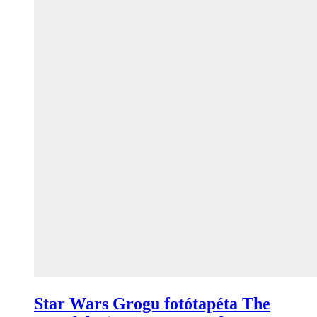
Star Wars Grogu fotótapéta The