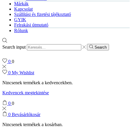
Márkák
Kapcsolat
Szállítási és fizetési tájékoztató
GYIK
Felrakási útmutató
Rólunk
Search input
Search
0
0
0
My Wishlist
Nincsenek termékek a kedvencekben.
Kedvencek megtekintése
0
0
0
Bevásárlókosár
Nincsenek termékek a kosárban.