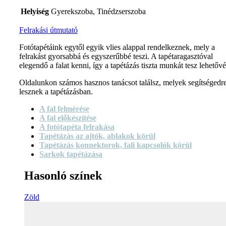
Helyiség
Gyerekszoba, Tinédzserszoba
Felrakási útmutató
Fotótapétáink egytől egyik vlies alappal rendelkeznek, mely a
felrakást gyorsabbá és egyszerűbbé teszi. A tapétaragasztóval
elegendő a falat kenni, így a tapétázás tiszta munkát tesz lehetővé
Oldalunkon számos hasznos tanácsot találsz, melyek segítségedr
lesznek a tapétázásban.
A fal felmérése
A fal előkészítése
A fotótapéta felrakása
Tapétázás az ajtók, ablakok körül
Tapétázás konnektorok, fali kapcsolók körül
Sarkok tapétázása
Hasonló színek
Zöld