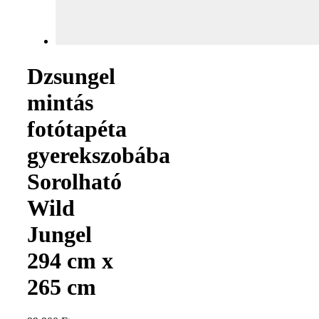
Dzsungel
mintás
fotótapéta
gyerekszobába
Sorolható
Wild
Jungel
294 cm x
265 cm