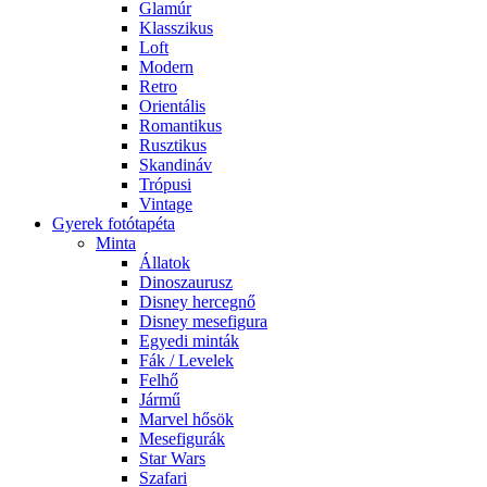
Glamúr
Klasszikus
Loft
Modern
Retro
Orientális
Romantikus
Rusztikus
Skandináv
Trópusi
Vintage
Gyerek fotótapéta
Minta
Állatok
Dinoszaurusz
Disney hercegnő
Disney mesefigura
Egyedi minták
Fák / Levelek
Felhő
Jármű
Marvel hősök
Mesefigurák
Star Wars
Szafari