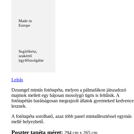
Made in
Europe
Segítőkész,
szakértő
ügyfélszolgálat
Leírás
Dzsungel mintás fotótapéta, melyen a pálmafákon játszadozó
majmok mellett egy bájosan mosolygó tigris is feltűnik. A
fotótapétán barátságosan megrajzolt állatok gyermeked kedvence
lesznek.
A fotótapéta sorolható, azaz több panel mintaillesztéssel egymás
mellé helyezhető.
Poszter tapéta méret
:
294 cm x 265 cm