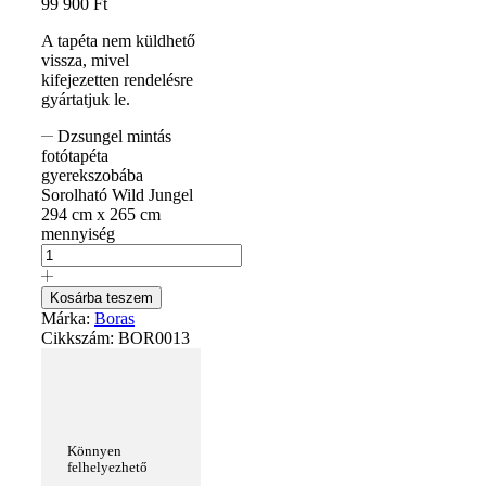
99 900
Ft
A tapéta nem küldhető
vissza, mivel
kifejezetten rendelésre
gyártatjuk le.
Dzsungel mintás
fotótapéta
gyerekszobába
Sorolható Wild Jungel
294 cm x 265 cm
mennyiség
Kosárba teszem
Márka:
Boras
Cikkszám:
BOR0013
Könnyen
felhelyezhető