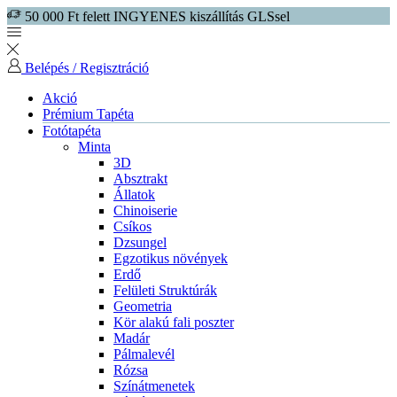
50 000 Ft felett INGYENES kiszállítás GLSsel
Belépés / Regisztráció
Akció
Prémium Tapéta
Fotótapéta
Minta
3D
Absztrakt
Állatok
Chinoiserie
Csíkos
Dzsungel
Egzotikus növények
Erdő
Felületi Struktúrák
Geometria
Kör alakú fali poszter
Madár
Pálmalevél
Rózsa
Színátmenetek