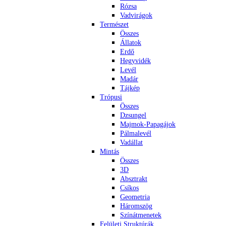
Rózsa
Vadvirágok
Természet
Összes
Állatok
Erdő
Hegyvidék
Levél
Madár
Tájkép
Trópusi
Összes
Dzsungel
Majmok-Papagájok
Pálmalevél
Vadállat
Mintás
Összes
3D
Absztrakt
Csíkos
Geometria
Háromszög
Színátmenetek
Felületi Struktúrák