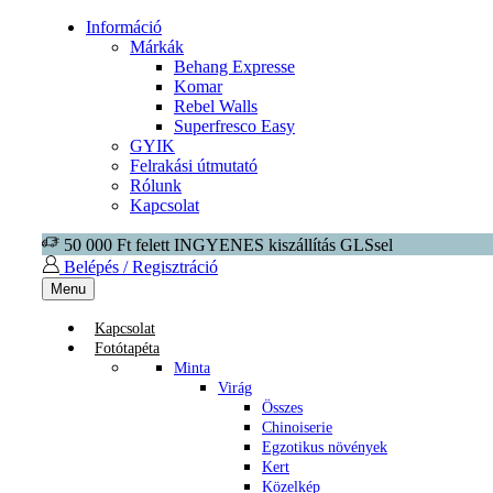
Információ
Márkák
Behang Expresse
Komar
Rebel Walls
Superfresco Easy
GYIK
Felrakási útmutató
Rólunk
Kapcsolat
50 000 Ft felett INGYENES kiszállítás GLSsel
Belépés / Regisztráció
Menu
Kapcsolat
Fotótapéta
Minta
Virág
Összes
Chinoiserie
Egzotikus növények
Kert
Közelkép