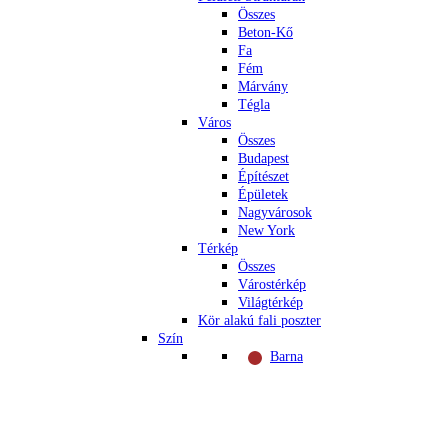
Összes
Beton-Kő
Fa
Fém
Márvány
Tégla
Város
Összes
Budapest
Építészet
Épületek
Nagyvárosok
New York
Térkép
Összes
Várostérkép
Világtérkép
Kör alakú fali poszter
Szín
Barna