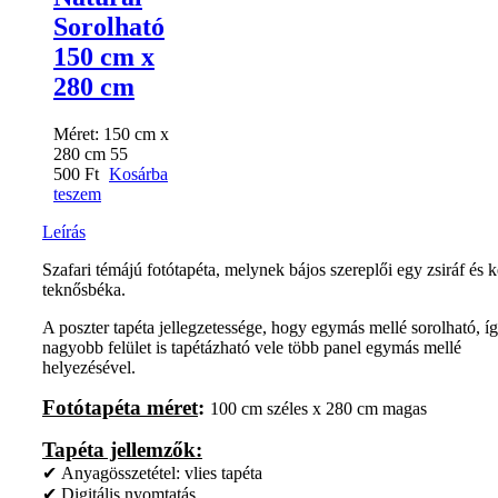
Sorolható
150 cm x
280 cm
Méret:
150 cm x
280 cm
55
500
Ft
Kosárba
teszem
Leírás
Szafari témájú fotótapéta, melynek bájos szereplői egy zsiráf és k
teknősbéka.
A poszter tapéta jellegzetessége, hogy egymás mellé sorolható, í
nagyobb felület is tapétázható vele több panel egymás mellé
helyezésével.
Fotótapéta méret
:
100 cm széles x 280 cm magas
Tapéta jellemzők:
✔ Anyagösszetétel: vlies tapéta
✔ Digitális nyomtatás