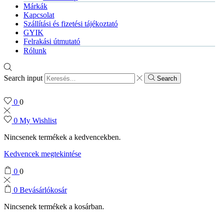
Márkák
Kapcsolat
Szállítási és fizetési tájékoztató
GYIK
Felrakási útmutató
Rólunk
Search input
Search
0
0
0
My Wishlist
Nincsenek termékek a kedvencekben.
Kedvencek megtekintése
0
0
0
Bevásárlókosár
Nincsenek termékek a kosárban.