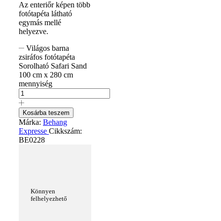
Az enteriőr képen több
fotótapéta látható
egymás mellé
helyezve.
Világos barna
zsiráfos fotótapéta
Sorolható Safari Sand
100 cm x 280 cm
mennyiség
Kosárba teszem
Márka:
Behang
Expresse
Cikkszám:
BE0228
Könnyen
felhelyezhető