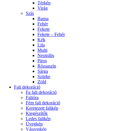
Térkép
Virág
Szín
Barna
Fehér
Fekete
Fekete – Fehér
Kék
Lila
Multi
Neutrális
Piros
Rózsaszín
Sárga
Szürke
Zöld
Fali dekoráció
Fa fali dekoráció
Falióra
Fém fali dekoráció
Keretezett falikép
Kiegészítők
Ledes falikép
Üvegkép
Vászonkép