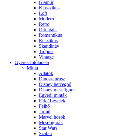
Glamúr
Klasszikus
Loft
Modern
Retro
Orientális
Romantikus
Rusztikus
Skandináv
Trópusi
Vintage
Gyerek fotótapéta
Minta
Állatok
Dinoszaurusz
Disney hercegnő
Disney mesefigura
Egyedi minták
Fák / Levelek
Felhő
Jármű
Marvel hősök
Mesefigurák
Star Wars
Szafari