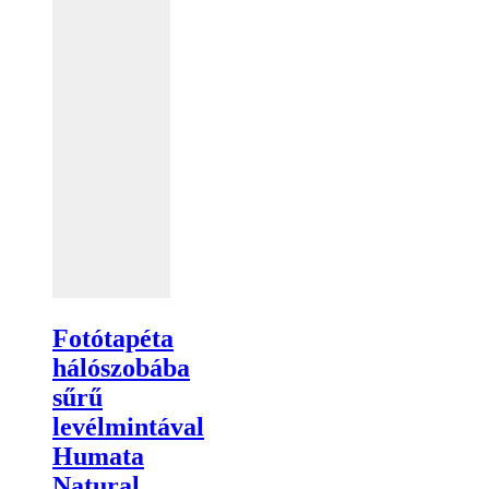
Fotótapéta
hálószobába
sűrű
levélmintával
Humata
Natural