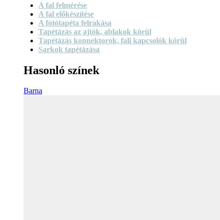
A fal felmérése
A fal előkészítése
A fotótapéta felrakása
Tapétázás az ajtók, ablakok körül
Tapétázás konnektorok, fali kapcsolók körül
Sarkok tapétázása
Hasonló színek
Barna