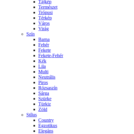
Tájkép
Természet
Trópusi
Térkép
Város
Virág
Szín
Barna
Fehér
Fekete
Fekete-Fehér
Kék
Lila
Multi
Neutrális
Piros
Rózsaszín
Sárga
Szürke
Türkiz
Zöld
Stílus
Country
Egzotikus
Elegáns