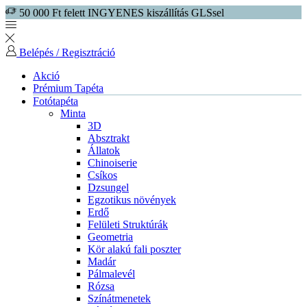
50 000 Ft felett INGYENES kiszállítás GLSsel
Belépés / Regisztráció
Akció
Prémium Tapéta
Fotótapéta
Minta
3D
Absztrakt
Állatok
Chinoiserie
Csíkos
Dzsungel
Egzotikus növények
Erdő
Felületi Struktúrák
Geometria
Kör alakú fali poszter
Madár
Pálmalevél
Rózsa
Színátmenetek