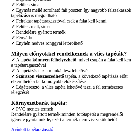
✔ Felület: sima
✔ Egymás mellé sorolható fali poszter, így nagyobb falszakaszo
tapétázása is megoldható
✔ Felrakás: tapétaragasztóval csak a falat kell kenni
✔ Felület: matt, sima
✔ Rendelésre gyártott termék
✔ Fényálló
✔ Enyhén nedves ronggyal letörölhető
Milyen előnyökkel rendelkeznek a vlies tapéták?
✔ A tapéta
könnyen felhelyezhető
, mivel csupán a falat kell ken
a tapétaragasztóval
✔ A tapétázás tiszta munkát tesz lehetővé.
✔
Szárazon visszaszedhető
tapéta, a következő tapétázás előtt
elkerülhető a fal komolyabb előkészítése
✔ Légáteresztő, a vlies tapéta lehetővé teszi a fal természetes
lélegzését
Környezetbarát tapéta:
✔ PVC mentes termék
Rendelésre gyártott termék:minden fotótapétát a megrendelői
igényre gyártatunk le, ezért a termék nem visszaküldhető!
Ajánlott tapétaragasztó